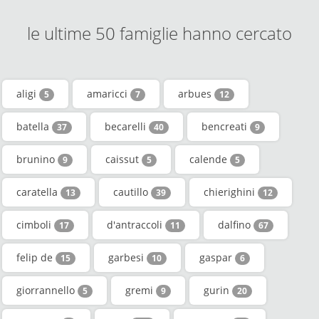
le ultime 50 famiglie hanno cercato
aligi
amaricci
arbues
5
7
12
batella
becarelli
bencreati
37
40
9
brunino
caissut
calende
9
5
5
caratella
cautillo
chierighini
13
39
12
cimboli
d'antraccoli
dalfino
17
11
67
felip de
garbesi
gaspar
15
10
6
giorrannello
gremi
gurin
5
9
20