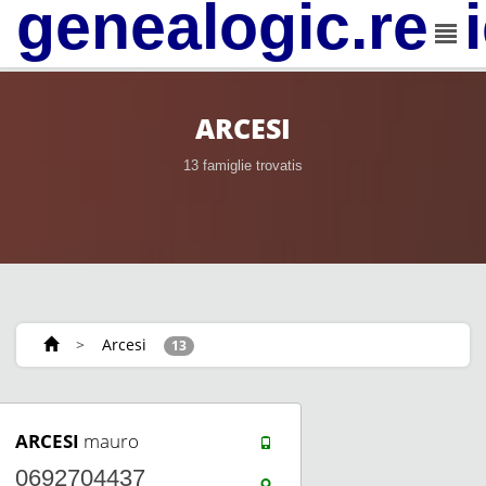
genealogic.rev
ARCESI
13 famiglie trovatis
>
Arcesi
13
ARCESI
mauro
0692704437