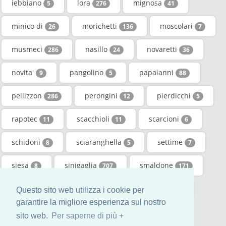
iebbiano
lora
mignosa
5
276
41
minico di
morichetti
moscolari
26
136
7
musmeci
nasillo
novaretti
286
24
36
novita'
pangolino
papaianni
9
5
88
pellizzon
perongini
pierdicchi
286
12
5
rapotec
scacchioli
scarcioni
11
11
6
schidoni
sciaranghella
settime
8
5
7
siesa
sinigaglia
smaldone
8
707
171
tagliaferri
tatani
vellati
1301
6
25
Questo sito web utilizza i cookie per
garantire la migliore esperienza sul nostro
vignacci
6
sito web.
Per saperne di più +