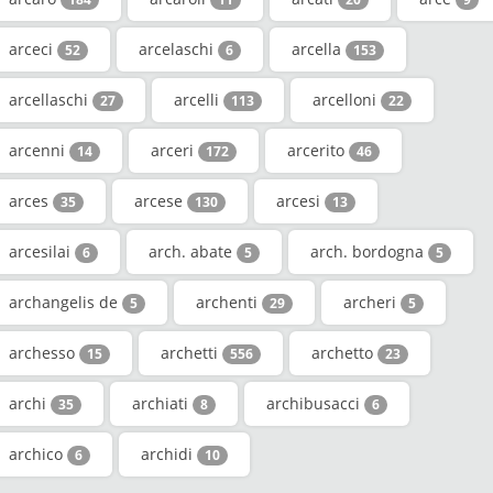
arceci
arcelaschi
arcella
52
6
153
arcellaschi
arcelli
arcelloni
27
113
22
arcenni
arceri
arcerito
14
172
46
arces
arcese
arcesi
35
130
13
arcesilai
arch. abate
arch. bordogna
6
5
5
archangelis de
archenti
archeri
5
29
5
archesso
archetti
archetto
15
556
23
archi
archiati
archibusacci
35
8
6
archico
archidi
6
10