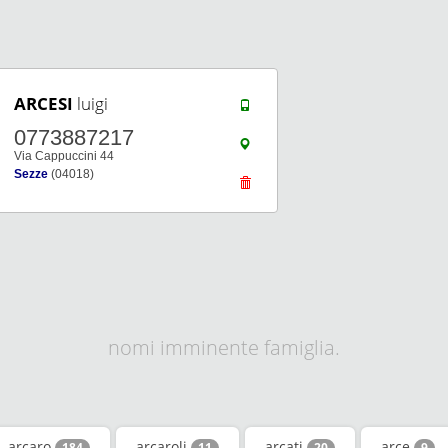
ARCESI
luigi
0773887217
Via Cappuccini 44
Sezze
(04018)
nomi imminente famiglia.
arcaro
arcaroli
arcati
arce
184
11
20
9