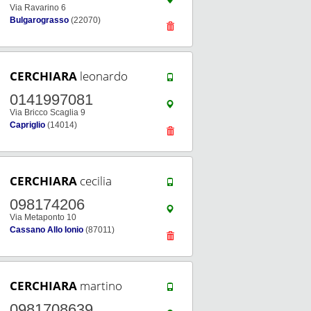
Via Ravarino 6
Bulgarograsso
(22070)
CERCHIARA
leonardo
0141997081
Via Bricco Scaglia 9
Capriglio
(14014)
CERCHIARA
cecilia
098174206
Via Metaponto 10
Cassano Allo Ionio
(87011)
CERCHIARA
martino
0981708639