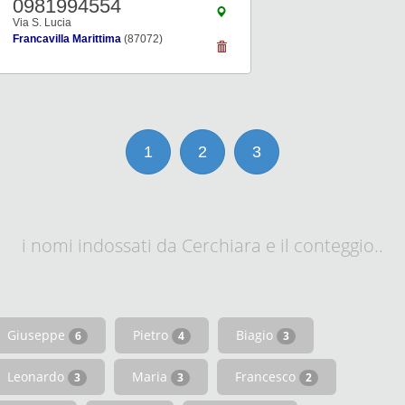
0981994554
Via S. Lucia
Francavilla Marittima
(87072)
1
2
3
i nomi indossati da Cerchiara e il conteggio..
Giuseppe
Pietro
Biagio
6
4
3
Leonardo
Maria
Francesco
3
3
2