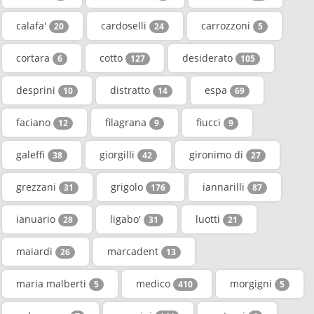
calafa'
cardoselli
carrozzoni
20
24
5
cortara
cotto
desiderato
6
127
105
desprini
distratto
espa
10
14
69
faciano
filagrana
fiucci
12
9
9
galeffi
giorgilli
gironimo di
38
42
27
grezzani
grigolo
iannarilli
31
176
87
ianuario
ligabo'
luotti
28
31
21
maiardi
marcadent
26
13
maria malberti
medico
morgigni
5
410
5