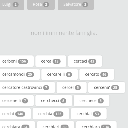
Luigi
Rosa
Salvatore
2
2
2
nomi imminente famiglia.
cerboni
cerca
cercaci
156
13
43
cercamondi
cercarelli
cercato
25
6
46
cercatore castrovinci
cercel
cercena'
7
5
25
cercenelli
cerchecci
cerchece
7
8
5
cerchi
cerchia
cerchiai
140
135
53
cerchiara
cerchiari
cerchiaro
54
89
134