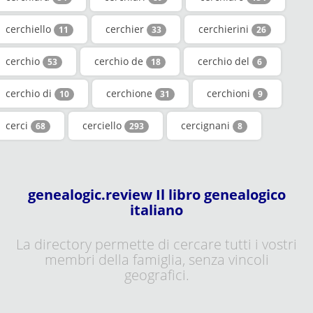
cerchiello
cerchier
cerchierini
11
33
26
cerchio
cerchio de
cerchio del
53
18
6
cerchio di
cerchione
cerchioni
10
31
9
cerci
cerciello
cercignani
68
293
8
genealogic.review Il libro genealogico
italiano
La directory permette di cercare tutti i vostri
membri della famiglia, senza vincoli
geografici.