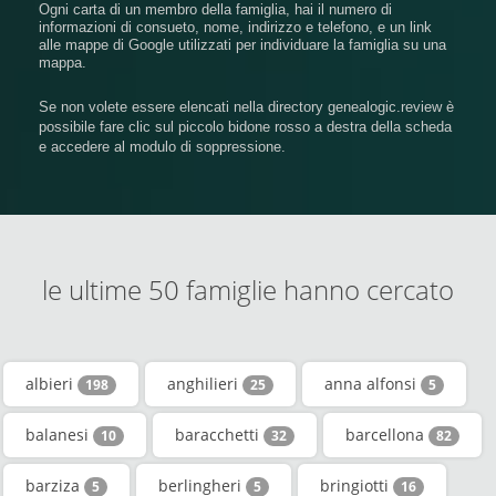
Ogni carta di un membro della famiglia, hai il numero di
informazioni di consueto, nome, indirizzo e telefono, e un link
alle mappe di Google utilizzati per individuare la famiglia su una
mappa.
Se non volete essere elencati nella directory genealogic.review è
possibile fare clic sul piccolo bidone rosso a destra della scheda
e accedere al modulo di soppressione.
le ultime 50 famiglie hanno cercato
albieri
anghilieri
anna alfonsi
198
25
5
balanesi
baracchetti
barcellona
10
32
82
barziza
berlingheri
bringiotti
5
5
16