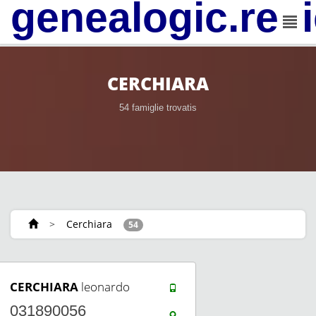
genealogic.rev
CERCHIARA
54 famiglie trovatis
>
Cerchiara
54
CERCHIARA
leonardo
031890056