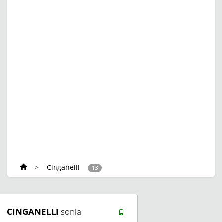
>
Cinganelli
13
CINGANELLI
sonia