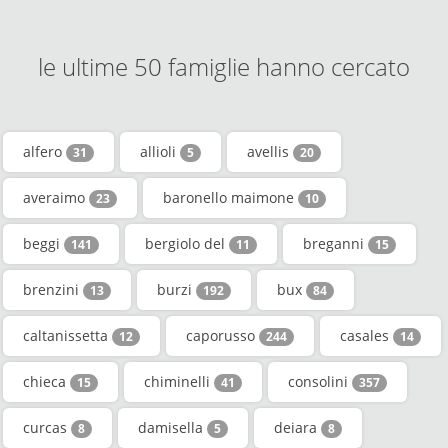
le ultime 50 famiglie hanno cercato
alfero
allioli
avellis
31
5
20
averaimo
baronello maimone
23
10
beggi
bergiolo del
breganni
141
11
15
brenzini
burzi
bux
13
192
84
caltanissetta
caporusso
casales
12
244
14
chieca
chiminelli
consolini
15
41
357
curcas
damisella
deiara
8
5
8