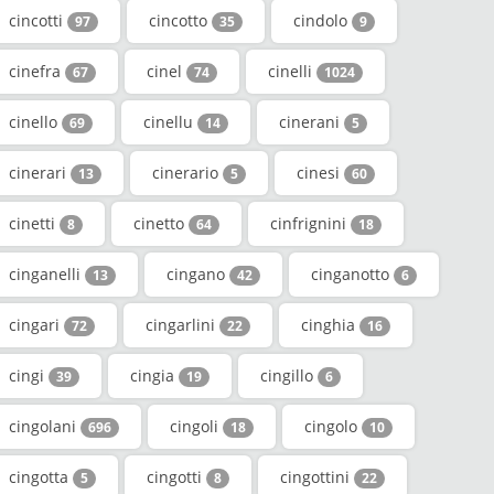
cincotti
cincotto
cindolo
97
35
9
cinefra
cinel
cinelli
67
74
1024
cinello
cinellu
cinerani
69
14
5
cinerari
cinerario
cinesi
13
5
60
cinetti
cinetto
cinfrignini
8
64
18
cinganelli
cingano
cinganotto
13
42
6
cingari
cingarlini
cinghia
72
22
16
cingi
cingia
cingillo
39
19
6
cingolani
cingoli
cingolo
696
18
10
cingotta
cingotti
cingottini
5
8
22