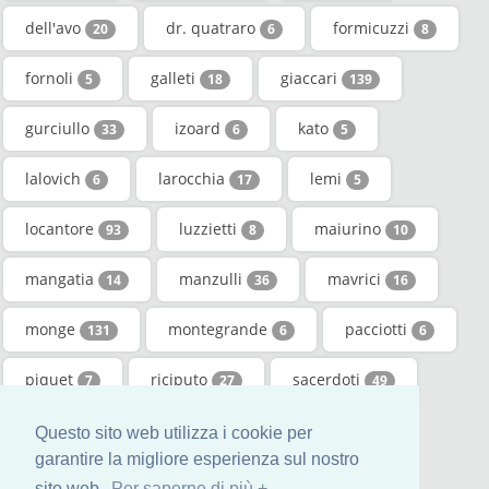
dell'avo
dr. quatraro
formicuzzi
20
6
8
fornoli
galleti
giaccari
5
18
139
gurciullo
izoard
kato
33
6
5
lalovich
larocchia
lemi
6
17
5
locantore
luzzietti
maiurino
93
8
10
mangatia
manzulli
mavrici
14
36
16
monge
montegrande
pacciotti
131
6
6
piquet
riciputo
sacerdoti
7
27
49
scaietti
stufara
tambussa
5
21
5
Questo sito web utilizza i cookie per
garantire la migliore esperienza sul nostro
ventisette
vigorita
32
64
sito web.
Per saperne di più +