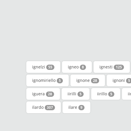
ignelzi
igneo
ignesti
55
8
125
ignomiriello
ignone
ignoni
5
28
5
iguera
iirilli
iirillo
i
28
5
5
ilardo
ilare
307
9