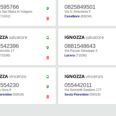
1595766
0825849501
a San Maria In Vulgano
Via G. Amendola 5
(71032)
Casalbore
(83034)
ZZA
salvatore
IGNOZZA
salvatore
1542396
0881548643
uricchio 17
Via Pizzuto Giuseppe 3
71036)
Lucera
(71036)
ZZA
vincenzo
IGNOZZA
vincenzo
4554230
055442011
a Gora 8
Via Donizetti Gaetano 177
orentino
(50019)
Sesto Fiorentino
(50019)