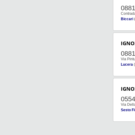
088
Contrad
Biccari
IGNO
088
Via Pint
Lucera
(
IGNO
055
Via Dell
Sesto Fi