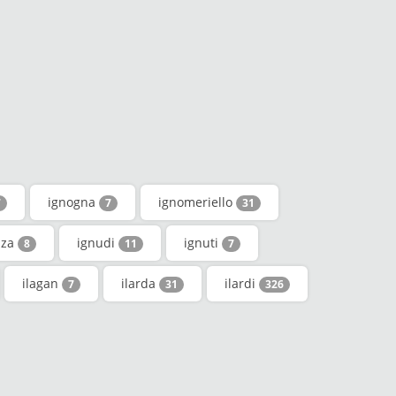
ignogna
ignomeriello
7
7
31
zza
ignudi
ignuti
8
11
7
ilagan
ilarda
ilardi
7
31
326