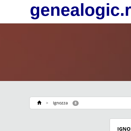
genealogic.
>
Ignozza
8
IGNO