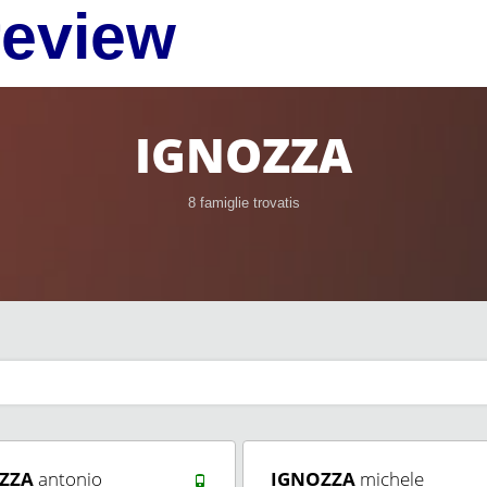
review
IGNOZZA
8 famiglie trovatis
ZZA
antonio
IGNOZZA
michele