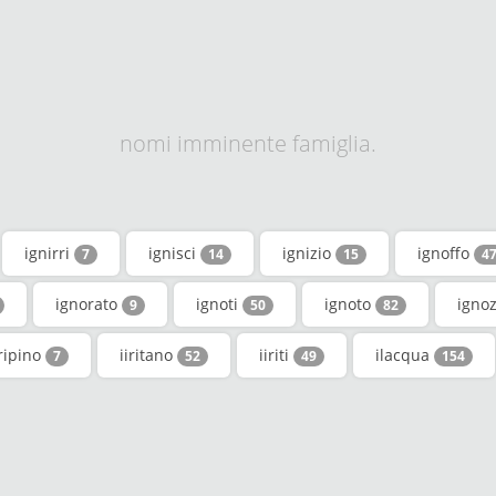
nomi imminente famiglia.
ignirri
ignisci
ignizio
ignoffo
7
14
15
4
ignorato
ignoti
ignoto
igno
9
50
82
iripino
iiritano
iiriti
ilacqua
7
52
49
154