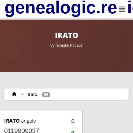
genealogic.rev
IRATO
59 famiglie trovatis
>
Irato
59
IRATO
angelo
0119909037