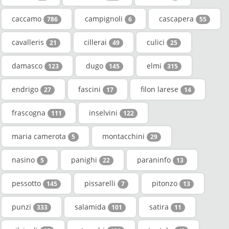
caccamo
campignoli
cascapera
786
6
55
cavalleris
cillerai
culici
21
49
25
damasco
dugo
elmi
123
145
315
endrigo
fascini
filon larese
27
17
14
frascogna
inselvini
111
122
maria camerota
montacchini
5
29
nasino
panighi
paraninfo
5
22
13
pessotto
pissarelli
pitonzo
145
7
13
punzi
salamida
satira
333
101
11