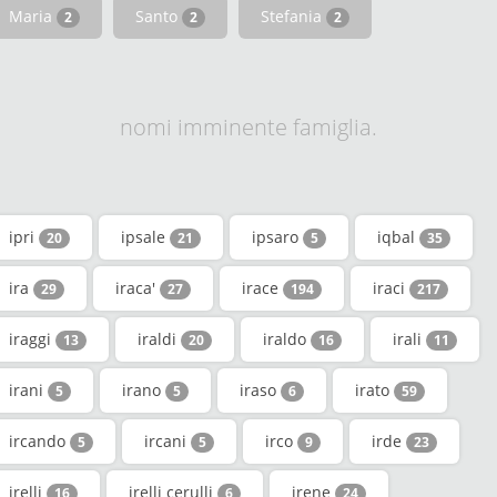
Maria
Santo
Stefania
2
2
2
nomi imminente famiglia.
ipri
ipsale
ipsaro
iqbal
20
21
5
35
ira
iraca'
irace
iraci
29
27
194
217
iraggi
iraldi
iraldo
irali
13
20
16
11
irani
irano
iraso
irato
5
5
6
59
ircando
ircani
irco
irde
5
5
9
23
irelli
irelli cerulli
irene
16
6
24