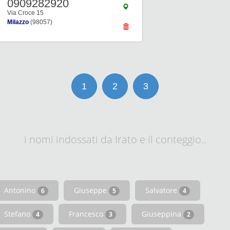
0909282920
Via Croce 15
Milazzo
(98057)
1
2
3
i nomi indossati da Irato e il conteggio..
Antonino
Giuseppe
Salvatore
6
5
4
Stefano
Francesco
Giuseppina
4
3
2