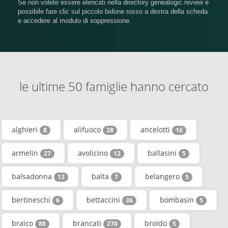
Se non volete essere elencati nella directory genealogic.review è
possibile fare clic sul piccolo bidone rosso a destra della scheda
e accedere al modulo di soppressione.
le ultime 50 famiglie hanno cercato
alghieri
alifuoco
ancelotti
8
28
16
armelin
avolicino
ballasini
27
12
5
balsadonna
balta
belangero
13
7
5
bertineschi
bettaccini
bombasin
6
36
5
braico
brancati
broido
88
270
5