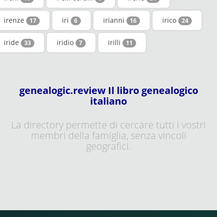
irenze
iri
irianni
irico
17
6
16
24
iride
iridio
irilli
33
7
11
genealogic.review Il libro genealogico
italiano
La directory permette di cercare tutti i vostri
membri della famiglia, senza vincoli
geografici.