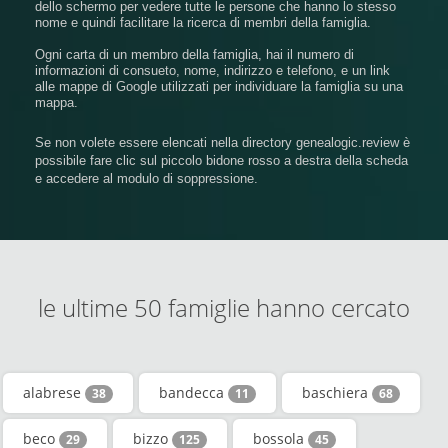
dello schermo per vedere tutte le persone che hanno lo stesso
nome e quindi facilitare la ricerca di membri della famiglia.
Ogni carta di un membro della famiglia, hai il numero di
informazioni di consueto, nome, indirizzo e telefono, e un link
alle mappe di Google utilizzati per individuare la famiglia su una
mappa.
Se non volete essere elencati nella directory genealogic.review è
possibile fare clic sul piccolo bidone rosso a destra della scheda
e accedere al modulo di soppressione.
le ultime 50 famiglie hanno cercato
alabrese
bandecca
baschiera
38
11
68
beco
bizzo
bossola
29
125
45