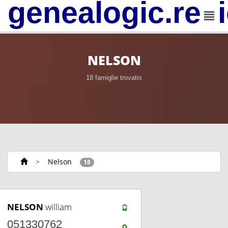
genealogic.rev
NELSON
18 famiglie trovatis
>
Nelson
18
NELSON
william
051330762