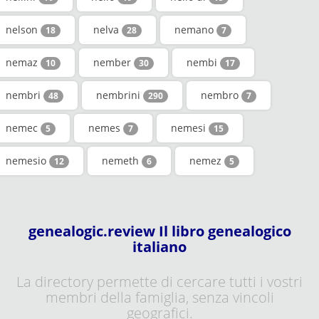
nelson
nelva
nemano
18
28
7
nemaz
nember
nembi
10
30
17
nembri
nembrini
nembro
48
290
7
nemec
nemes
nemesi
5
7
15
nemesio
nemeth
nemez
12
6
5
genealogic.review Il libro genealogico
italiano
La directory permette di cercare tutti i vostri
membri della famiglia, senza vincoli
geografici.