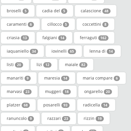
broselli
cadia del
calascione
5
5
48
caramenti
cillocco
coccettini
6
5
8
criasia
falgiani
ferraguti
13
14
162
iaquaniello
iovinelli
lenna di
34
65
14
listi
lizi
maiale
20
12
82
manariti
maresia
maria compare
9
14
6
marvasi
muggeri
ongarello
23
18
20
platzer
posarelli
radicella
68
93
14
ranuncolo
razzari
rizzin
9
23
19