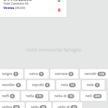
Viale Camisano 56
Vicenza
(36100)
nomi imminente famiglia.
neigre
neira
neirone
neirotti
5
5
8
128
neiviller
nejrotti
nela
nele
8
6
10
5
nelfi
nella
nella di
nelli
6
175
19
409
nellini
nello
nello di
10
19
15