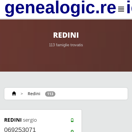
genealogic.rev
REDINI
113 famiglie trovatis
>
Redini
113
REDINI
sergio
069253071