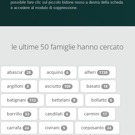
possibile fare clic sul piccolo bidone rosso a destra della scheda
e accedere al modulo di soppressione.
le ultime 50 famiglie hanno cercato
abascia'
acquino
alfieri
28
6
1738
argilloni
asciutto
basato
8
109
18
batignani
bettelani
bollatto
113
8
6
borrillo
candilati
carmini
53
6
17
carrafa
civirani
corposanto
24
5
24