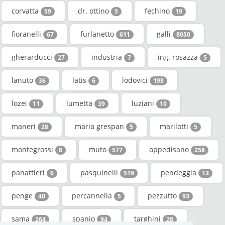
corvatta
dr. ottino
fechino
59
5
19
fioranelli
furlanetto
galli
67
611
8050
gherarducci
industria
ing. rosazza
27
7
5
lanuto
latis
lodovici
36
6
198
lozei
lumetta
luziani
11
39
10
maneri
maria grespan
marilotti
28
5
5
montegrossi
muto
oppedisano
8
577
258
panattieri
pasquinelli
pendeggia
6
519
13
penge
percannella
pezzutto
40
5
93
sama
spanio
targhini
264
94
28