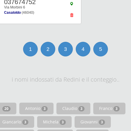
037674752
Via Morbini 6
Casaloldo
(46040)
1
2
3
4
5
i nomi indossati da Redini e il conteggio..
Antonio
Claudio
Franco
20
3
3
3
Giancarlo
Michela
Giovanni
3
3
3