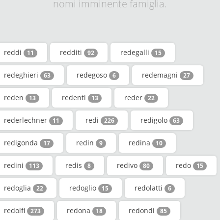
nomi imminente famiglia.
reddi
redditi
redegalli
11
92
15
redeghieri
redegoso
redemagni
63
6
27
reden
redenti
reder
13
13
22
rederlechner
redi
redigolo
11
226
63
redigonda
redin
redina
17
9
10
redini
redis
redivo
redo
113
8
80
15
redoglia
redoglio
redolatti
22
15
6
redolfi
redona
redondi
273
18
85