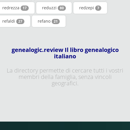
redrezza
reduzzi
redzepi
17
80
7
refaldi
refano
27
21
genealogic.review Il libro genealogico
italiano
La directory permette di cercare tutti i vostri
membri della famiglia, senza vincoli
geografici.