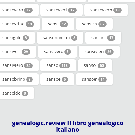
sansevero
sansevieri
sanseviero
27
12
18
sansevrino
sansi
sansica
18
12
87
sansigolo
sansimone di
sansini
8
8
13
sansiveri
sansivero
sansivieri
29
5
26
sansiviero
sanso
sanso'
24
118
60
sansobrino
sansoe
sansoe'
8
5
14
sansoldo
8
genealogic.review Il libro genealogico
italiano