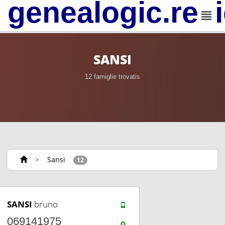
genealogic.rev
SANSI
12 famiglie trovatis
>
Sansi
12
SANSI
bruno
069141975