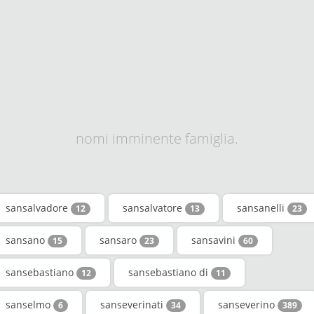
nomi imminente famiglia.
sansalvadore
sansalvatore
sansanelli
12
13
23
sansano
sansaro
sansavini
15
23
60
sansebastiano
sansebastiano di
12
11
sanselmo
sanseverinati
sanseverino
6
34
389