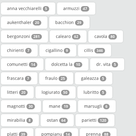
anna vecchiarelli
armuzzi
5
47
aukenthaler
bacchion
20
29
bergonzoni
calearo
cavola
281
62
80
chirienti
cigallino
cillis
7
9
346
comunetti
dolcetta la
dr. vita
14
10
5
frascara
fraulo
galeazza
7
25
5
litteri
logiurato
lubritto
20
50
5
magnotti
mane
marsugli
30
19
6
mirabilia
ostan
parietti
8
64
120
platti
pompianu
prenna
39
14
88