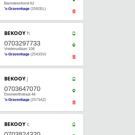
Barnsteenhorst 62
's-Gravenhage
(2592EL)
BEKOOY
h
0703297733
Vrederustlaan 108
's-Gravenhage
(2543SV)
BEKOOY
j
0703647070
Doorwerthstraat 48
's-Gravenhage
(2573AZ)
BEKOOY
c
0703824320