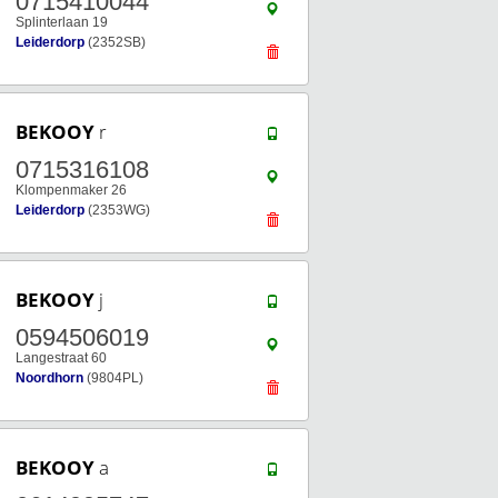
0715410044
Splinterlaan 19
Leiderdorp
(2352SB)
BEKOOY
r
0715316108
Klompenmaker 26
Leiderdorp
(2353WG)
BEKOOY
j
0594506019
Langestraat 60
Noordhorn
(9804PL)
BEKOOY
a