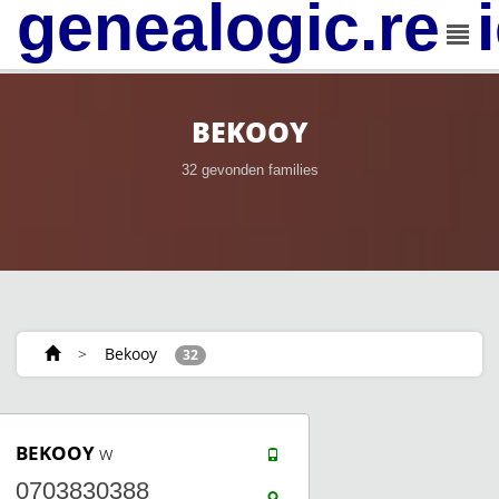
genealogic.rev
BEKOOY
32 gevonden families
>
Bekooy
32
BEKOOY
w
0703830388