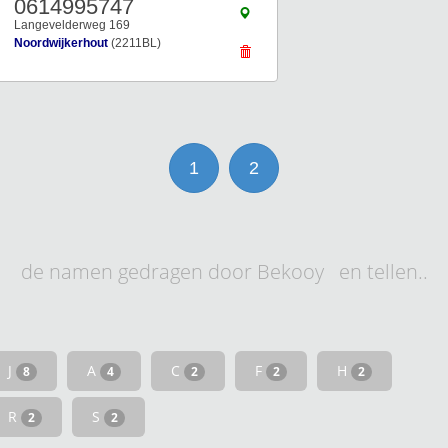
0614995747
Langevelderweg 169
Noordwijkerhout
(2211BL)
1
2
de namen gedragen door Bekooy en tellen..
J
A
C
F
H
8
4
2
2
2
R
S
2
2