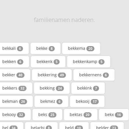
familienamen naderen.
bekkali
bekke
bekkema
6
8
20
bekken
bekkenk
bekkenkamp
6
5
5
bekker
bekkering
bekkernens
40
49
6
bekkers
bekking
bekkink
32
24
7
bekman
bekmez
bekooij
26
6
17
bekooy
beks
bektas
bekx
32
25
20
16
bel
belarbi
beld
belder
34
8
10
73