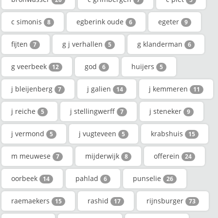
c simonis
egberink oude
egeter
8
6
9
fijten
g j verhallen
g klanderman
7
5
6
g veerbeek
god
huijers
12
6
5
j bleijenberg
j galien
j kemmeren
7
14
11
j reiche
j stellingwerff
j steneker
5
7
9
j vermond
j vugteveen
krabshuis
5
5
15
m meuwese
mijderwijk
offerein
7
8
24
oorbeek
pahlad
punselie
14
6
26
raemaekers
rashid
rijnsburger
15
17
73