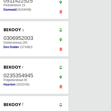
0511422525
Pinksterblom 15
Damwald
(9104HW)
BEKOOY
s
0306952003
Dolderseweg 183
Den Dolder
(3734BJ)
BEKOOY
r
0235354945
Potgieterstraat 35
Haarlem
(2032VN)
BEKOOY
f