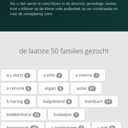
Als u niet wenst te verschijnen in de directory genealogic.review,
kunt u klikken op de kleine rode prullenbak op uw visitekaartje en
voer de verwijdering vorm.
de laatste 50 families gezocht
a c dorst
a elmi
a monne
5
7
7
a rensink
asgari
autar
6
8
61
b haring
balgobiend
bambach
5
8
11
blekkenhorst
boskaljon
23
7
bronwasser
c grimbergen
c piët
20
7
5