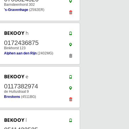
Barnsteenhorst 302
's-Gravenhage
(2592ER)
BEKOOY
h
0172436875
Binkhorst 123
Alphen aan den Rijn
(2402MG)
BEKOOY
e
0117382974
de Hullustraat 9
Breskens
(4511BG)
BEKOOY
l