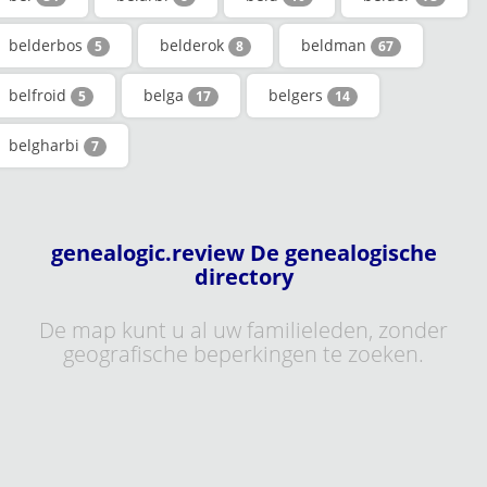
belderbos
belderok
beldman
5
8
67
belfroid
belga
belgers
5
17
14
belgharbi
7
genealogic.review De genealogische
directory
De map kunt u al uw familieleden, zonder
geografische beperkingen te zoeken.