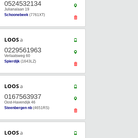
0524532134
Julianalaan 19
Schoonebeek
(7761XT)
LOOS
a
0229561963
Verlaatsweg 60
Spierdijk
(1643LZ)
LOOS
a
0167563937
Oost-Havendijk 46
Steenbergen nb
(4651RS)
LOOS
a