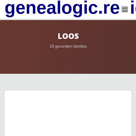
genealogic.rev
LOOS
19 gevonden families