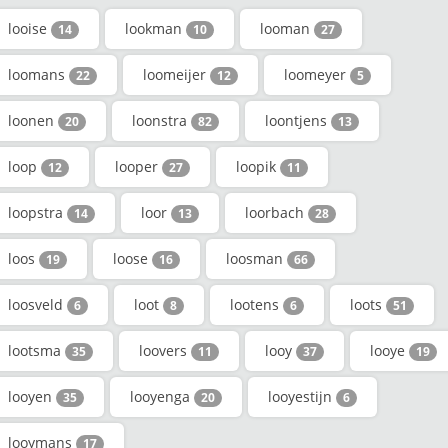
looise
lookman
looman
14
10
27
loomans
loomeijer
loomeyer
22
12
5
loonen
loonstra
loontjens
20
82
13
loop
looper
loopik
12
27
11
loopstra
loor
loorbach
14
13
28
loos
loose
loosman
19
16
66
loosveld
loot
lootens
loots
6
8
6
51
lootsma
loovers
looy
looye
35
11
37
19
looyen
looyenga
looyestijn
35
20
6
looymans
17