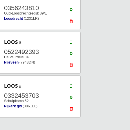
0356243810
Oud-Loosdrechtsedijk 89/E
Loosdrecht
(1231LR)
LOOS
a
0522492393
De Veurdele 34
Nijeveen
(7948DN)
LOOS
a
0332453703
Schulpkamp 52
Nijkerk gld
(3861EL)