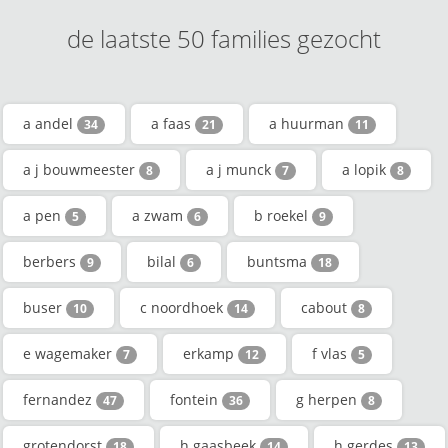
de laatste 50 families gezocht
a andel
a faas
a huurman
34
21
11
a j bouwmeester
a j munck
a lopik
8
7
8
a pen
a zwam
b roekel
5
6
9
berbers
bilal
buntsma
9
6
18
buser
c noordhoek
cabout
10
14
8
e wagemaker
erkamp
f vlas
7
12
5
fernandez
fontein
g herpen
47
36
8
grotendorst
h gaasbeek
h gerdes
18
14
13