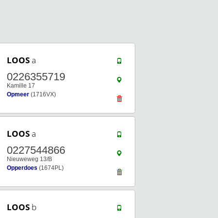
LOOS
a
0226355719
Kamille 17
Opmeer
(1716VX)
LOOS
a
0227544866
Nieuweweg 13/B
Opperdoes
(1674PL)
LOOS
b