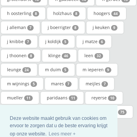
h oosterling
holzhaus
hoogers
8
8
44
j alleman
j boerrigter
j keuken
7
8
9
j knibbe
j koldijk
j matze
7
5
6
j thoonen
klinge
leen
8
46
32
leunge
m duim
m ieperen
24
5
9
m wijnings
mares
meijles
5
7
7
mueller
paridaans
reyerse
11
11
10
schoester
steverink
stomphorst
19
26
75
Deze website maakt gebruik van cookies om
vinjé
ervoor te zorgen dat u de beste ervaring krijgt
8
op onze website.
Lees meer +