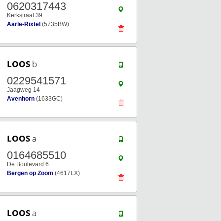
0620317443
Kerkstraat 39
Aarle-Rixtel
(5735BW)
LOOS
b
0229541571
Jaagweg 14
Avenhorn
(1633GC)
LOOS
a
0164685510
De Boulevard 6
Bergen op Zoom
(4617LX)
LOOS
a