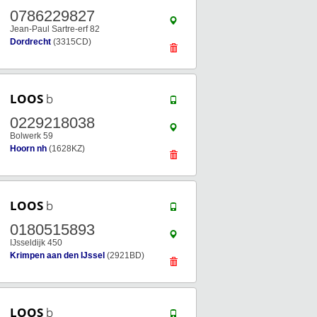
0786229827
Jean-Paul Sartre-erf 82
Dordrecht
(3315CD)
LOOS
b
0229218038
Bolwerk 59
Hoorn nh
(1628KZ)
LOOS
b
0180515893
IJsseldijk 450
Krimpen aan den IJssel
(2921BD)
LOOS
b