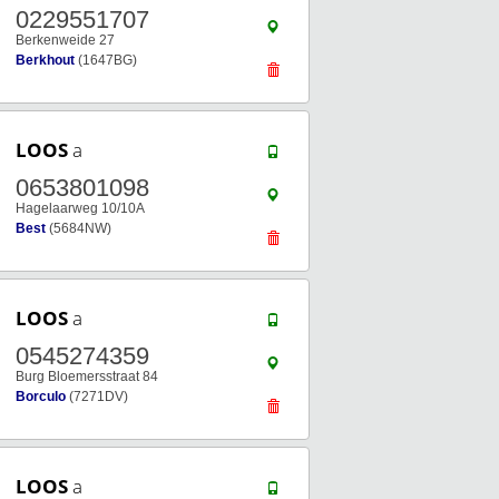
0229551707
Berkenweide 27
Berkhout
(1647BG)
LOOS
a
0653801098
Hagelaarweg 10/10A
Best
(5684NW)
LOOS
a
0545274359
Burg Bloemersstraat 84
Borculo
(7271DV)
LOOS
a