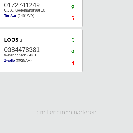
0172741249
C.J.A. Koelemanstraat 10
Ter Aar
(2461WD)
LOOS
a
0384478381
Weteringpark 7-K61
Zwolle
(8025AM)
familienamen naderen.