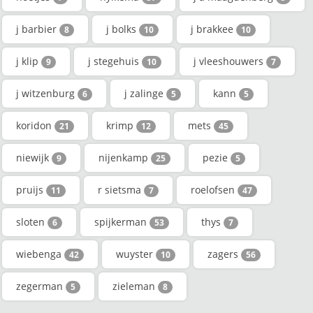
j barbier
j bolks
j brakkee
8
10
10
j klip
j stegehuis
j vleeshouwers
9
10
7
j witzenburg
j zalinge
kann
6
5
5
koridon
krimp
mets
21
12
45
niewijk
nijenkamp
pezie
9
25
5
pruijs
r sietsma
roelofsen
11
7
47
sloten
spijkerman
thys
6
53
7
wiebenga
wuyster
zagers
42
10
56
zegerman
zieleman
5
8