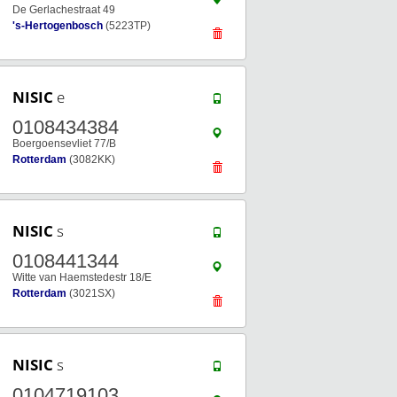
De Gerlachestraat 49
's-Hertogenbosch
(5223TP)
NISIC
e
0108434384
Boergoensevliet 77/B
Rotterdam
(3082KK)
NISIC
s
0108441344
Witte van Haemstedestr 18/E
Rotterdam
(3021SX)
NISIC
s
0104719103