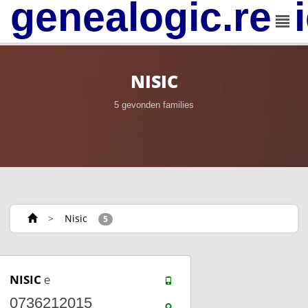
genealogic.rev
NISIC
5 gevonden families
>
Nisic
5
NISIC
e
0736212015