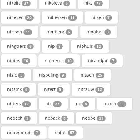
nikolic
nikolova
niks
37
6
77
nillesen
nillessen
nilsen
20
11
7
nilsson
nimberg
ninaber
11
6
8
ningbers
nip
niphuis
6
8
12
nipius
nipperus
nirandjan
16
10
7
nisic
nispeling
nissen
5
9
25
nissink
nitert
nitrauw
6
5
12
nitters
nix
no
noach
12
27
6
11
nobach
noback
nobbe
5
8
55
nobbenhuis
nobel
7
57