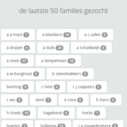
de laatste 50 families gezocht
a a hout
a blankers
a c uden
7
10
6
a draijer
a dulk
a schalkwijk
6
28
6
a sloot
a tempelman
27
18
a w burghout
b steenbakkers
5
5
bonting
c heel
c j coppens
9
6
5
c wu
doré
e roza
h harn
8
7
6
6
h sloots
hagebeuk
hocks
10
6
7
hoetjes
hylkema
j a maagdenberg
7
57
5