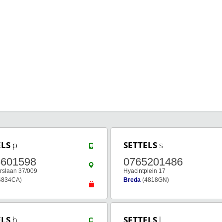
ELS
p
SETTELS
s
5601598
0765201486
rslaan 37/009
Hyacintplein 17
4834CA)
Breda
(4818GN)
ELS
h
SETTELS
l