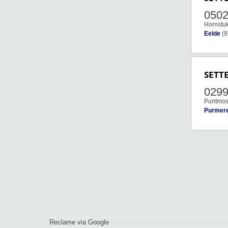
050
Hornstu
Eelde
(9
SETT
029
Puntmos
Purmer
Reclame via Google