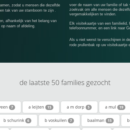
voer de naam van uw familie of tak
nnamen, zodat u mensen die dezelfde
zoekvak om alle mensen die dezelfd
een tak van uw stamboom te zijn .
vergemakkelijken te vinden.
n, afhankelijk van het belang van
Elk visitekaartje van een familielid,
 op naam of afdeling.
telefoonnummer, en een link naar Go
Als u niet wenst te verschijnen in d
rode prullenbak op uw visitekaartje 
de laatste 50 families gezocht
tveen
a leijten
a m dorp
a mul
7
15
5
19
b schurink
b voskuilen
baalman
b
6
7
15