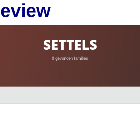
review
SETTELS
8 gevonden families