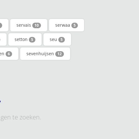
servais
serwaa
10
5
setton
seu
5
5
ven
sevenhuijsen
6
12
y
ngen te zoeken.