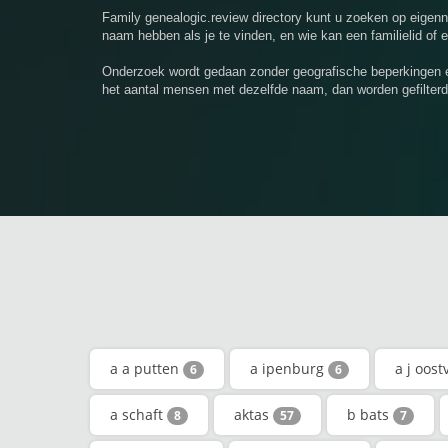
Family genealogic.review directory kunt u zoeken op eige
naam hebben als je te vinden, en wie kan een familielid of 
Onderzoek wordt gedaan zonder geografische beperkingen e
het aantal mensen met dezelfde naam, dan worden gefilterd
a a putten
a ipenburg
a j oos
6
6
a schaft
aktas
b bats
8
57
7