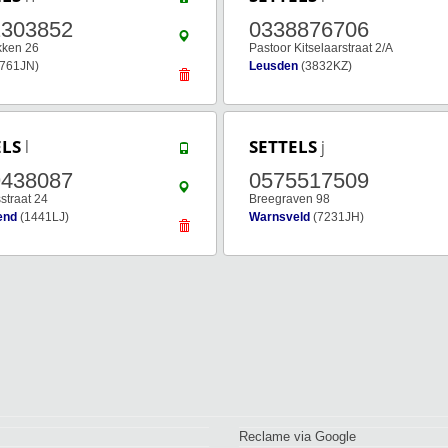
2303852
0338876706
kken 26
Pastoor Kitselaarstraat 2/A
761JN)
Leusden
(3832KZ)
ELS
l
SETTELS
j
9438087
0575517509
straat 24
Breegraven 98
end
(1441LJ)
Warnsveld
(7231JH)
Reclame via Google