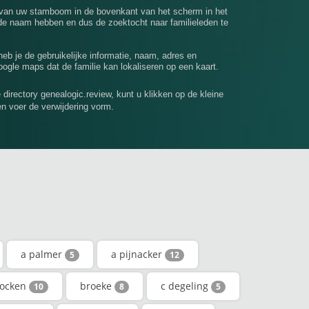
 van uw stamboom in de bovenkant van het scherm in het
e naam hebben en dus de zoektocht naar familieleden te
 heb je de gebruikelijke informatie, naam, adres en
ogle maps dat de familie kan lokaliseren op een kaart.
e directory genealogic.review, kunt u klikken op de kleine
en voer de verwijdering vorm.
a palmer
a pijnacker
5
12
ocken
broeke
c degeling
10
8
5