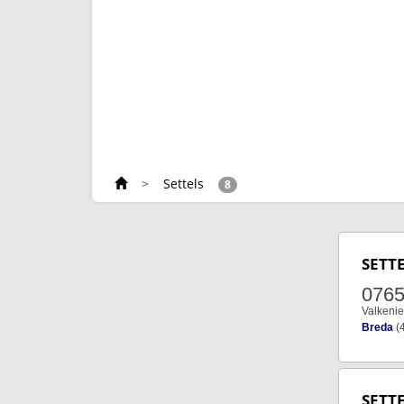
>
Settels
8
SETT
076
Valkenie
Breda
(
SETT