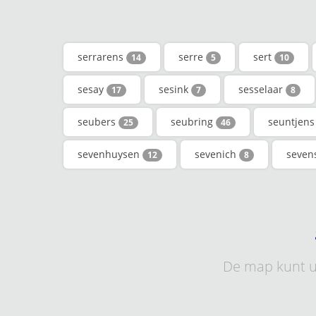
serrarens
serre
sert
14
5
10
sesay
sesink
sesselaar
17
7
8
seubers
seubring
seuntjen
25
46
sevenhuysen
sevenich
seven
12
8
De map kunt u 