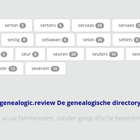
serton
sertons
servaas
servaes
5
5
29
5
sestig
setiawan
seton
settels
8
6
26
8
s
seur
seuren
seuters
se
5
8
20
10
ster
severein
13
16
genealogic.review De genealogische director
al uw familieleden, zonder geografische beperki