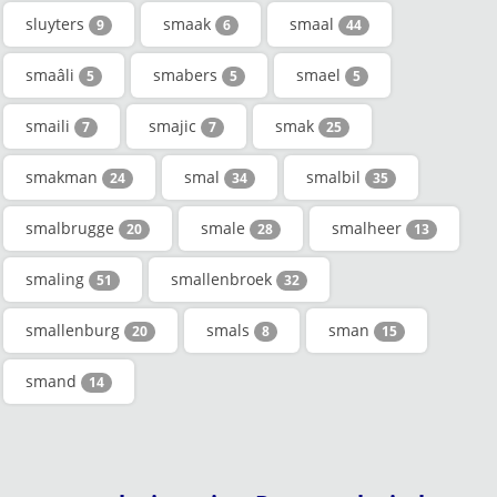
sluyters
smaak
smaal
9
6
44
smaâli
smabers
smael
5
5
5
smaili
smajic
smak
7
7
25
smakman
smal
smalbil
24
34
35
smalbrugge
smale
smalheer
20
28
13
smaling
smallenbroek
51
32
smallenburg
smals
sman
20
8
15
smand
14