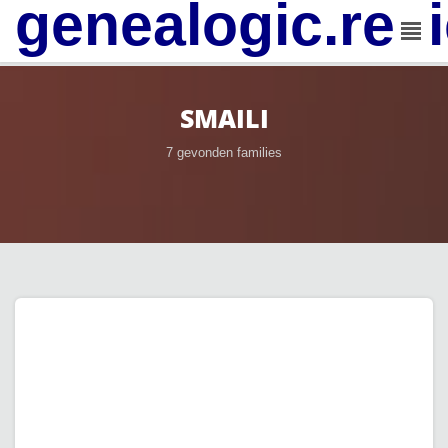
genealogic.rev
SMAILI
7 gevonden families