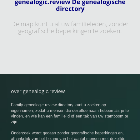
genealogic.review De genealogische
directory
De map kunt u al uw familieleden, zonder
geografische beperkingen te zoeken.
over genealogic.review
Family genealogic.review directory kunt u zoeken op
eigennamen, zodat u mensen die dezelfde naam hebben als je te
vinden, en wie kan een familielid of een tak van uw stamboom te
zijn .
Onderzoek wordt gedaan zonder geografische beperkingen en,
afhankelijk van het belang van het aantal mensen met dezelfde