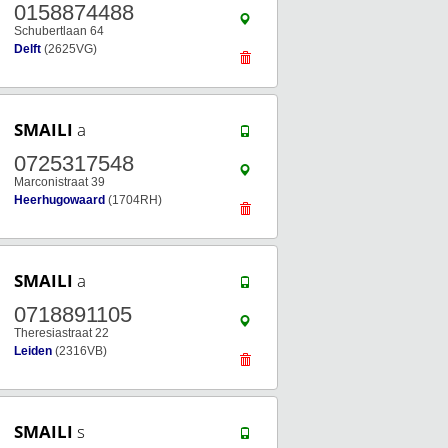
0158874488
Schubertlaan 64
Delft
(2625VG)
SMAILI
a
0725317548
Marconistraat 39
Heerhugowaard
(1704RH)
SMAILI
a
0718891105
Theresiastraat 22
Leiden
(2316VB)
SMAILI
s