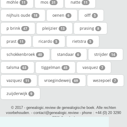
möhle
mos
natte
11
31
11
nijhuis oude
oenen
olff
18
6
5
p brink
pleijzier
prasing
47
13
8
prast
ricardo
rietstra
11
5
5
schokkenbroek
standaar
strijder
40
6
14
talsma
tiggelman
vasquez
63
45
7
vazquez
vroegindeweij
wezepoel
11
69
7
zuijderwijk
9
© 2017 - genealogic.review de genealogische boek. Alle rechten
voorbehouden. - contact@genealogic.review - phone : +44 (0) 20 3290
0211 (London)