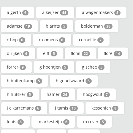
a gerth
a keijzer
a wagenmakers
6
44
5
adamse
b arnts
bolderman
19
5
38
c hop
c oomens
corneille
6
6
7
d rijken
eiff
flohil
flore
6
5
22
14
forrer
g hoentjen
g schee
9
5
5
h buitenkamp
h goudswaard
5
8
h hulsker
hamer
hoogwout
5
24
7
j c karremans
j tamis
kessenich
6
10
8
lenis
m arkesteijn
m rover
6
6
5