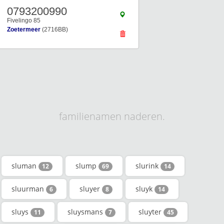
0793200990
Fivelingo 85
Zoetermeer
(2716BB)
familienamen naderen.
sluman
slump
slurink
12
69
14
sluurman
sluyer
sluyk
6
8
14
sluys
sluysmans
sluyter
11
7
45