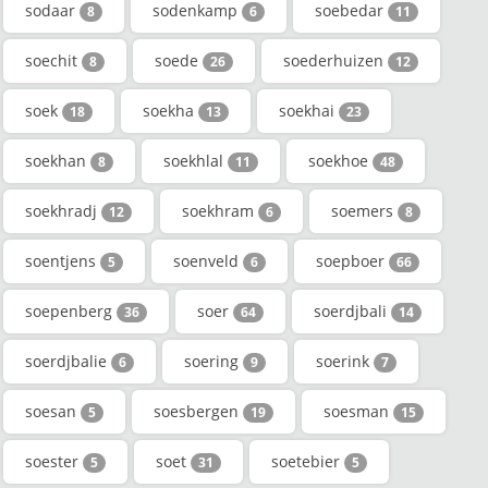
sodaar
sodenkamp
soebedar
8
6
11
soechit
soede
soederhuizen
8
26
12
soek
soekha
soekhai
18
13
23
soekhan
soekhlal
soekhoe
8
11
48
soekhradj
soekhram
soemers
12
6
8
soentjens
soenveld
soepboer
5
6
66
soepenberg
soer
soerdjbali
36
64
14
soerdjbalie
soering
soerink
6
9
7
soesan
soesbergen
soesman
5
19
15
soester
soet
soetebier
5
31
5