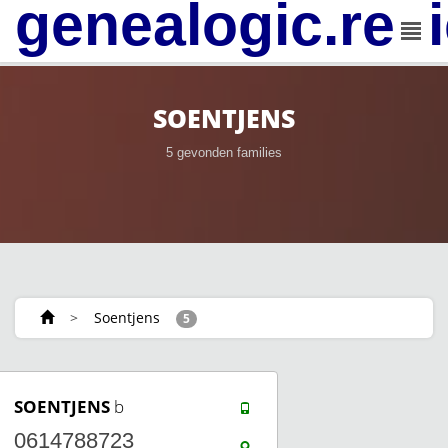
genealogic.rev
SOENTJENS
5 gevonden families
>
Soentjens
5
SOENTJENS
b
0614788723