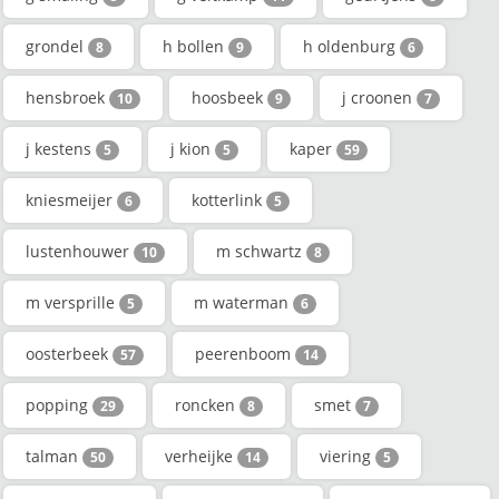
grondel
h bollen
h oldenburg
8
9
6
hensbroek
hoosbeek
j croonen
10
9
7
j kestens
j kion
kaper
5
5
59
kniesmeijer
kotterlink
6
5
lustenhouwer
m schwartz
10
8
m versprille
m waterman
5
6
oosterbeek
peerenboom
57
14
popping
roncken
smet
29
8
7
talman
verheijke
viering
50
14
5