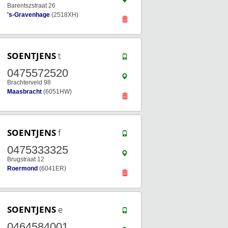
Barentszstraat 26
's-Gravenhage
(2518XH)
SOENTJENS
t
0475572520
Brachterveld 98
Maasbracht
(6051HW)
SOENTJENS
f
0475333325
Brugstraat 12
Roermond
(6041ER)
SOENTJENS
e
0464584001