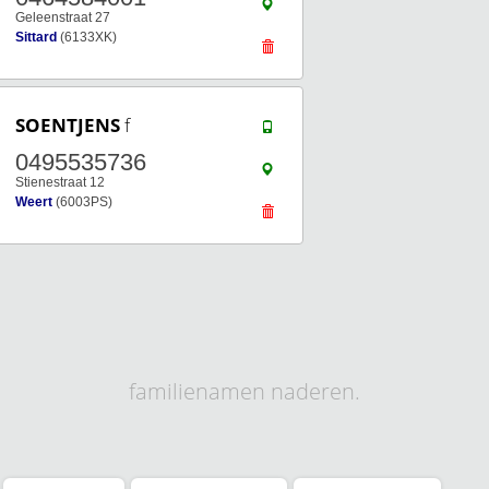
Geleenstraat 27
Sittard
(6133XK)
SOENTJENS
f
0495535736
Stienestraat 12
Weert
(6003PS)
familienamen naderen.