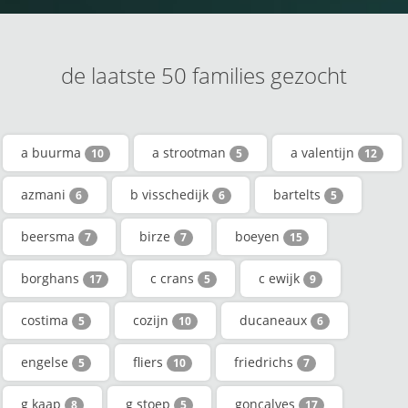
de laatste 50 families gezocht
a buurma
a strootman
a valentijn
10
5
12
azmani
b visschedijk
bartelts
6
6
5
beersma
birze
boeyen
7
7
15
borghans
c crans
c ewijk
17
5
9
costima
cozijn
ducaneaux
5
10
6
engelse
fliers
friedrichs
5
10
7
g kaap
g stoep
goncalves
8
5
17