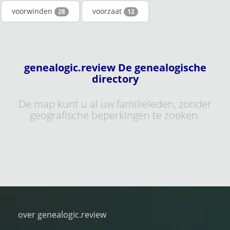
voorwinden
voorzaat
28
12
genealogic.review De genealogische
directory
De map kunt u al uw familieleden, zonder
geografische beperkingen te zoeken.
over genealogic.review