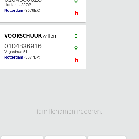
Huniadijk 397/B
Rotterdam
(3079EK)
VOORSCHUUR
willem
0104836916
Vegastraat 51
Rotterdam
(3077BV)
familienamen naderen.