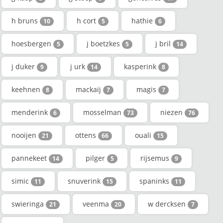
h bruns
h cort
hathie
10
5
6
hoesbergen
j boetzkes
j bril
5
5
14
j duker
j urk
kasperink
9
14
8
keehnen
mackaij
magis
8
7
7
menderink
mosselman
niezen
6
73
76
nooijen
ottens
ouali
21
66
15
pannekeet
pilger
rijsemus
14
5
9
simic
snuverink
spaninks
11
15
11
swieringa
veenma
w dercksen
21
20
7