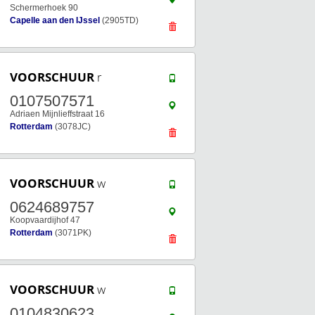
Schermerhoek 90
Capelle aan den IJssel
(2905TD)
VOORSCHUUR
r
0107507571
Adriaen Mijnlieffstraat 16
Rotterdam
(3078JC)
VOORSCHUUR
w
0624689757
Koopvaardijhof 47
Rotterdam
(3071PK)
VOORSCHUUR
w
0104830623