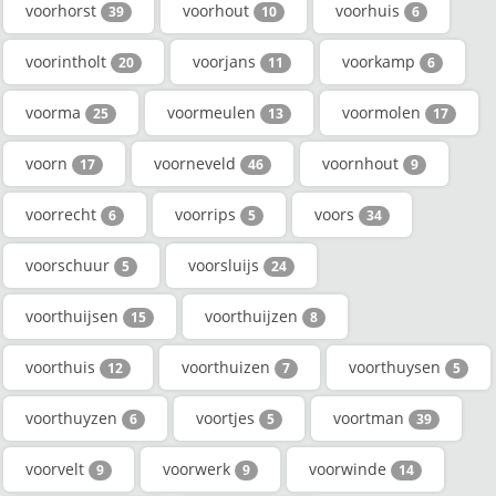
voorhorst
voorhout
voorhuis
39
10
6
voorintholt
voorjans
voorkamp
20
11
6
voorma
voormeulen
voormolen
25
13
17
voorn
voorneveld
voornhout
17
46
9
voorrecht
voorrips
voors
6
5
34
voorschuur
voorsluijs
5
24
voorthuijsen
voorthuijzen
15
8
voorthuis
voorthuizen
voorthuysen
12
7
5
voorthuyzen
voortjes
voortman
6
5
39
voorvelt
voorwerk
voorwinde
9
9
14