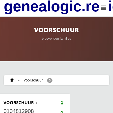
genealogic.rev
VOORSCHUUR
5 gevonden families
>
Voorschuur
5
VOORSCHUUR
a
0104812908