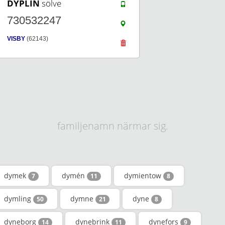
DYPLIN
sölve
730532247
VISBY
(62143)
familjenamn närmar sig.
dymek
dymén
dymientow
7
11
8
dymling
dymne
dyne
50
21
8
dyneborg
dynebrink
dynefors
14
11
9