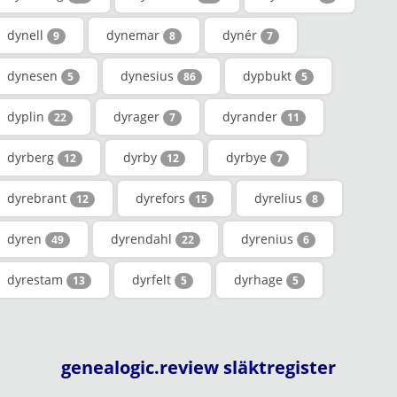
dynell
dynemar
dynér
9
8
7
dynesen
dynesius
dypbukt
5
86
5
dyplin
dyrager
dyrander
22
7
11
dyrberg
dyrby
dyrbye
12
12
7
dyrebrant
dyrefors
dyrelius
12
15
8
dyren
dyrendahl
dyrenius
49
22
6
dyrestam
dyrfelt
dyrhage
13
5
5
genealogic.review släktregister