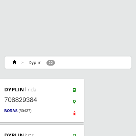
>
Dyplin
22
DYPLIN
linda
708829384
BORÅS
(50437)
DYPLIN
ivar