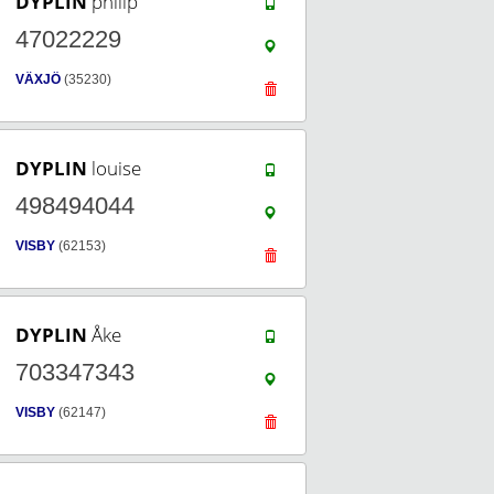
DYPLIN
philip
47022229
VÄXJÖ
(35230)
DYPLIN
louise
498494044
VISBY
(62153)
DYPLIN
Åke
703347343
VISBY
(62147)