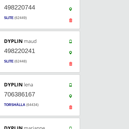
498220744
SLITE
(62449)
DYPLIN
maud
498220241
SLITE
(62448)
DYPLIN
lena
706386167
TORSHÄLLA
(64434)
DYPLIN
marianne