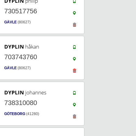
DYPLIN
philip
730517756
GÄVLE
(80627)
DYPLIN
håkan
703743760
GÄVLE
(80627)
DYPLIN
johannes
738310080
GÖTEBORG
(41280)