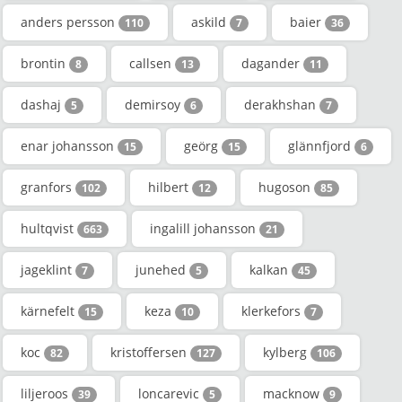
anders persson
askild
baier
110
7
36
brontin
callsen
dagander
8
13
11
dashaj
demirsoy
derakhshan
5
6
7
enar johansson
geörg
glännfjord
15
15
6
granfors
hilbert
hugoson
102
12
85
hultqvist
ingalill johansson
663
21
jageklint
junehed
kalkan
7
5
45
kärnefelt
keza
klerkefors
15
10
7
koc
kristoffersen
kylberg
82
127
106
liljeroos
loncarevic
macknow
39
5
9