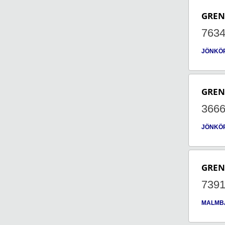
GRE
763
JÖNKÖ
GRE
366
JÖNKÖ
GRE
739
MALMB