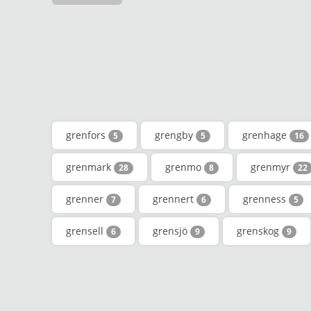
grenfors
grengby
grenhage
5
5
16
grenmark
grenmo
grenmyr
28
8
22
grenner
grennert
grenness
7
6
5
grensell
grensjö
grenskog
6
9
9