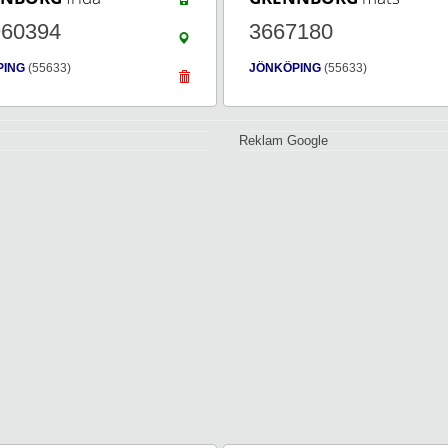
960394
3667180
PING
(55633)
JÖNKÖPING
(55633)
Reklam Google