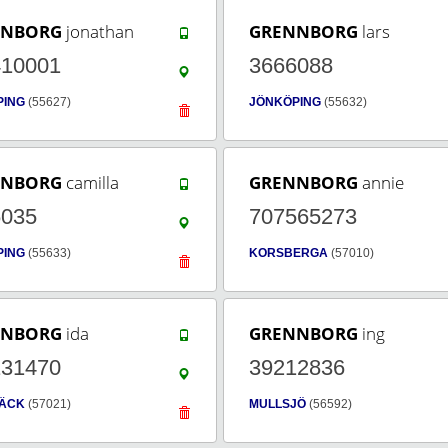
NNBORG
jonathan
GRENNBORG
lars
410001
3666088
PING
(55627)
JÖNKÖPING
(55632)
NNBORG
camilla
GRENNBORG
annie
6035
707565273
PING
(55633)
KORSBERGA
(57010)
NNBORG
ida
GRENNBORG
ing
131470
39212836
ÄCK
(57021)
MULLSJÖ
(56592)