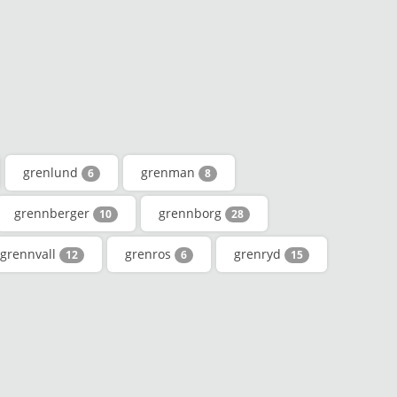
grenlund
grenman
6
8
grennberger
grennborg
10
28
grennvall
grenros
grenryd
12
6
15