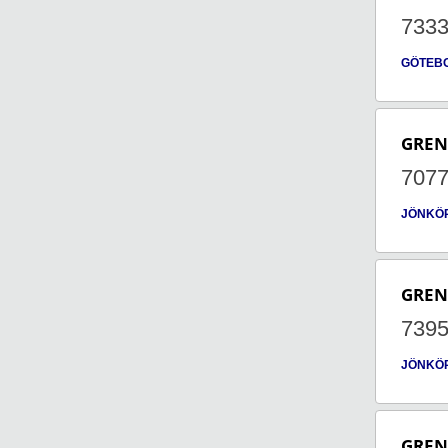
733
GÖTEB
GRE
707
JÖNKÖ
GRE
739
JÖNKÖ
GRE