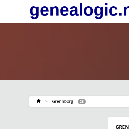
genealogic.
>
Grennborg
28
GRE