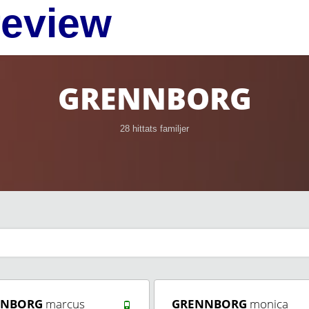
review
GRENNBORG
28 hittats familjer
NNBORG
marcus
GRENNBORG
monica