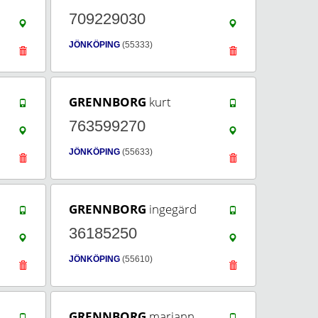
709229030
JÖNKÖPING
(55333)
GRENNBORG
kurt
763599270
JÖNKÖPING
(55633)
GRENNBORG
ingegärd
36185250
JÖNKÖPING
(55610)
GRENNBORG
mariann