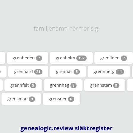
familjenamn närmar sig.
grenheden
grenholm
grenliden
7
192
7
grennard
grennäs
grennberg
21
5
11
grennfelt
grennhag
grennstam
5
8
9
grensman
grensner
9
6
genealogic.review släktregister