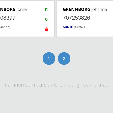
NNBORG
jonny
GRENNBORG
johanna
808377
707253826
(44557)
SURTE
(44557)
1
2
namnen som bärs av Grennborg och räkna..