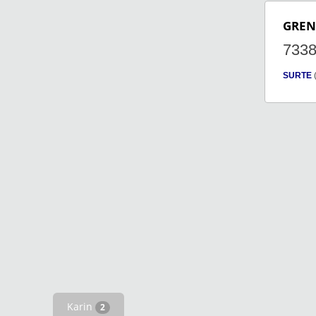
GRE
733
SURTE
Karin
2