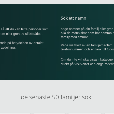
Sök ett namn
ange namnet på din familj eller gren 
så att du kan hitta personer som
alla de människor som har samma na
 eller gren av släktträdet .
familjemedlemmar.
ende på betydelsen av antalet
Varje visitkort av en familjemedlem
 avdelning.
telefonnummer, och en länk till Goo
Om du inte vill ska visas i kataloge
direkt på visitkortet och ange rader
de senaste 50 familjer sökt