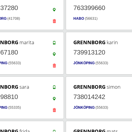
337280
763399660
ORG
(41708)
HABO
(56631)
NNBORG
marita
GRENNBORG
karin
767180
739913120
PING
(55633)
JÖNKÖPING
(55633)
NNBORG
sara
GRENNBORG
simon
598810
738014242
PING
(55335)
JÖNKÖPING
(55633)
NNBORG
frida
GRENNBORG
mats