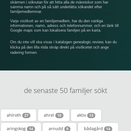
skärmen i sökrutan för att hitta alla de människor som har
samma namn och på så sätt underlätta sökandet efter
familjemedlemmar.
Varje visitkort av en familjemedlem, har du den vanliga
informationen, namn, adress och telefonnummer, och en länk till
Google maps som kan lokalisera familjen på en karta.
Om du inte vill ska visas i katalogen genealogic.review, kan du
klicka på den lilla röda skräp direkt på visitkortet och ange
radering formen.
de senaste 50 familjer sökt
ahlroth
ahrel
aktiv
27
10
13
aringskog
arnudd
bådagård
14
9
14