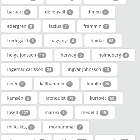
barbari
dellenvall
dimon
6
5
6
edergren
facius
frammin
8
7
7
fredegård
hagsmyr
haidari
6
6
88
helge jönsson
herweg
holmeberg
14
5
9
ingemar carlsson
ingvar johnsson
24
13
ivner
källhammer
kamlin
9
9
28
kamsén
kronquist
kurtovic
5
79
60
losell
maroki
medelid
127
6
15
milleskog
mörhammar
6
7