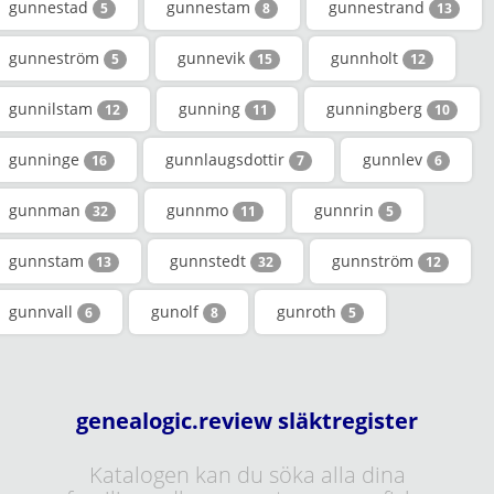
gunnestad
gunnestam
gunnestrand
5
8
13
gunneström
gunnevik
gunnholt
5
15
12
gunnilstam
gunning
gunningberg
12
11
10
gunninge
gunnlaugsdottir
gunnlev
16
7
6
gunnman
gunnmo
gunnrin
32
11
5
gunnstam
gunnstedt
gunnström
13
32
12
gunnvall
gunolf
gunroth
6
8
5
genealogic.review släktregister
Katalogen kan du söka alla dina