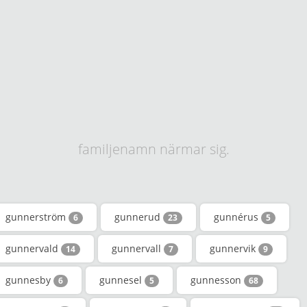
familjenamn närmar sig.
gunnerström
gunnerud
gunnérus
6
23
5
gunnervald
gunnervall
gunnervik
14
7
9
gunnesby
gunnesel
gunnesson
6
5
68