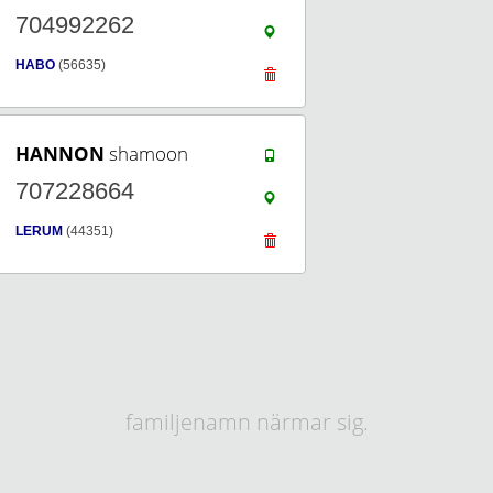
704992262
HABO
(56635)
HANNON
shamoon
707228664
LERUM
(44351)
familjenamn närmar sig.