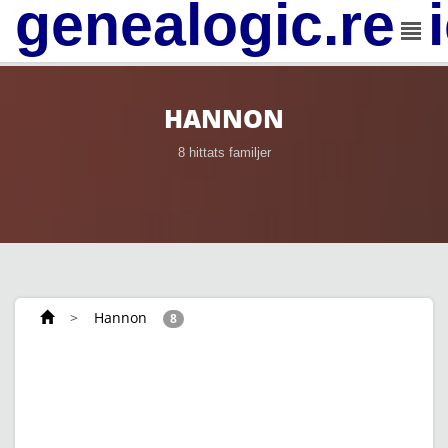
genealogic.rev
HANNON
8 hittats familjer
>
Hannon
8