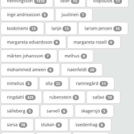
henningsson
idoff
iliopoulos
1810
15
11
inge andreasson
juutinen
5
7
koskiniemi
lanje
larsen-jensen
13
15
10
margareta edvardsson
margareta rosell
9
6
mårten johansson
melhus
7
8
mohammed ameen
naenfeldt
6
29
nimelius
olla
ramnegård
5
22
11
ringdahl
rubenstein
safavi
425
6
10
sälleberg
sarvell
skagersjö
5
6
5
sorsa
stukan
svedenhag
78
6
6