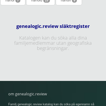
hanöl
hanold
hanon
7
23
9
genealogic.review släktregister
Katalogen kan du söka alla dina
familjemedlemmar utan geografiska
begränsningar.
om genealogic.review
Familj genealogic.review katalog kan du söka på egennamn så