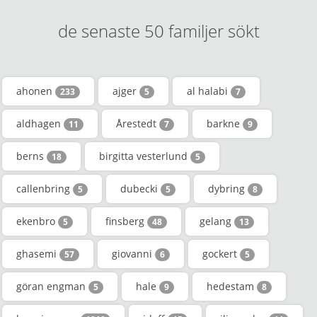
de senaste 50 familjer sökt
ahonen
ajger
al halabi
233
5
7
aldhagen
Årestedt
barkne
11
7
9
berns
birgitta vesterlund
18
5
callenbring
dubecki
dybring
5
5
8
ekenbro
finsberg
gelang
5
48
13
ghasemi
giovanni
gockert
57
6
5
göran engman
hale
hedestam
5
9
8