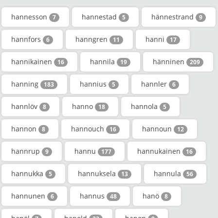
hannesson
hannestad
hännestrand
7
5
9
hannfors
hanngren
hanni
6
11
17
hannikainen
hannila
hänninen
16
19
209
hanning
hannius
hannler
183
5
6
hannlöv
hanno
hannola
8
18
5
hannon
hannouch
hannoun
8
16
12
hannrup
hannu
hannukainen
9
177
16
hannukka
hannuksela
hannula
5
13
56
hannunen
hannus
hanö
6
48
8