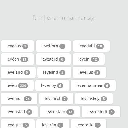
familjenamn närmar sig.
leveaux
leveborn
levedahl
9
5
18
levéen
levegård
levein
13
6
12
leveland
levelind
levelius
5
5
5
levén
levenby
levenhammar
224
6
6
levenius
levenrot
levenskog
24
7
5
levenstad
levenstam
levenstedt
6
18
5
levéque
leverén
leverette
5
8
5