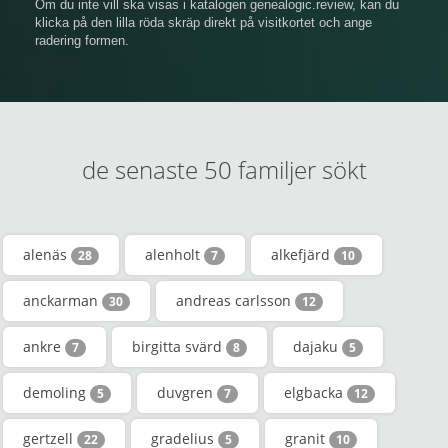
Om du inte vill ska visas i katalogen genealogic.review, kan du
klicka på den lilla röda skräp direkt på visitkortet och ange
radering formen.
de senaste 50 familjer sökt
alenäs
alenholt
alkefjärd
28
7
10
anckarman
andreas carlsson
30
12
ankre
birgitta svärd
dajaku
7
8
5
demoling
duvgren
elgbacka
5
7
12
gertzell
gradelius
granit
22
5
10