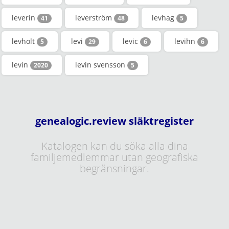
leverin
leverström
levhag
41
48
5
levholt
levi
levic
levihn
5
29
6
6
levin
levin svensson
2020
5
genealogic.review släktregister
Katalogen kan du söka alla dina
familjemedlemmar utan geografiska
begränsningar.