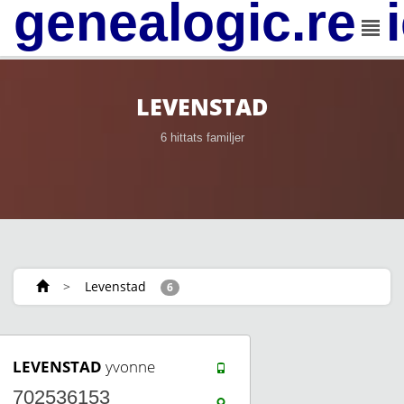
genealogic.rev
LEVENSTAD
6 hittats familjer
>
Levenstad
6
LEVENSTAD
yvonne
702536153