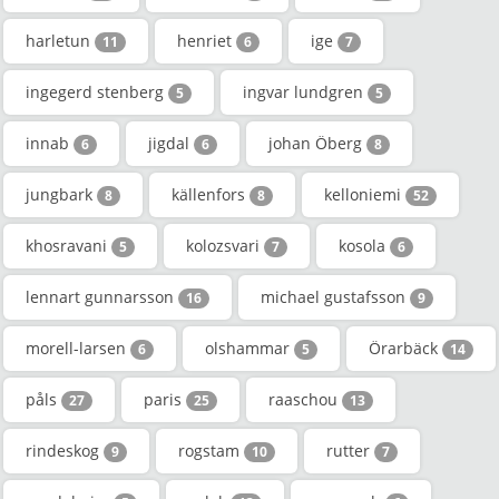
harletun
henriet
ige
11
6
7
ingegerd stenberg
ingvar lundgren
5
5
innab
jigdal
johan Öberg
6
6
8
jungbark
källenfors
kelloniemi
8
8
52
khosravani
kolozsvari
kosola
5
7
6
lennart gunnarsson
michael gustafsson
16
9
morell-larsen
olshammar
Örarbäck
6
5
14
påls
paris
raaschou
27
25
13
rindeskog
rogstam
rutter
9
10
7