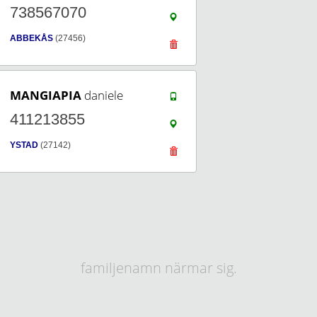
738567070
ABBEKÅS
(27456)
MANGIAPIA
daniele
411213855
YSTAD
(27142)
familjenamn närmar sig.