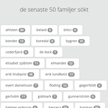
de senaste 50 familjer sökt
ahlsten
belaid
bitici
80
8
8
bonder
boredal
bygren
13
8
35
cederfjärd
de kock
6
7
elisabet sjöblom
elmander
11
22
erik lindqvist
erik lundkvist
48
17
evert danielsson
floding
gegerfeldt
7
14
6
gerholm
gotmark
gunnerström
11
7
6
helmer eriksson
herrera
horman
6
55
85