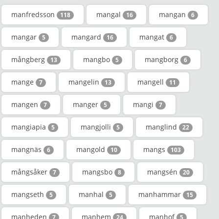
manfredsson
mangal
mangan
118
16
6
mangar
mangard
mangat
5
16
6
mångberg
mangbo
mangborg
13
5
6
mange
mangelin
mangell
7
13
11
mangen
manger
mangi
7
5
7
mangiapia
mangjolli
manglind
5
5
22
mangnäs
mangold
mangs
6
10
103
mångsåker
mangsbo
mangsén
7
8
20
mangseth
manhal
manhammar
5
5
15
manheden
manhem
manhof
7
24
5