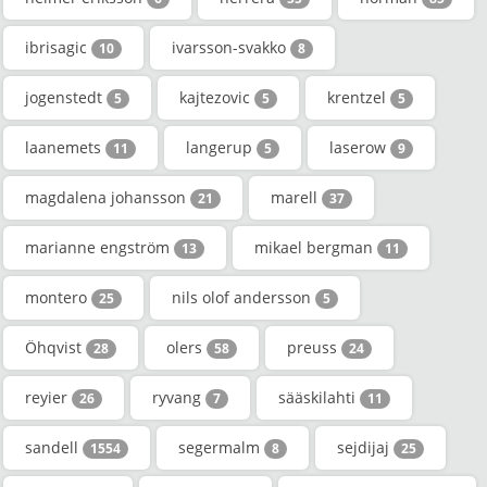
ibrisagic
ivarsson-svakko
10
8
jogenstedt
kajtezovic
krentzel
5
5
5
laanemets
langerup
laserow
11
5
9
magdalena johansson
marell
21
37
marianne engström
mikael bergman
13
11
montero
nils olof andersson
25
5
Öhqvist
olers
preuss
28
58
24
reyier
ryvang
sääskilahti
26
7
11
sandell
segermalm
sejdijaj
1554
8
25