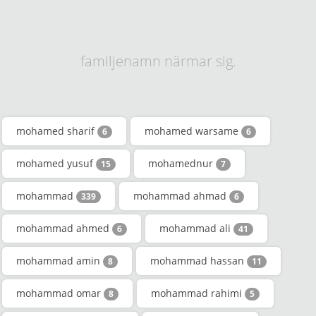
familjenamn närmar sig.
mohamed sharif
mohamed warsame
6
6
mohamed yusuf
mohamednur
15
7
mohammad
mohammad ahmad
339
6
mohammad ahmed
mohammad ali
6
41
mohammad amin
mohammad hassan
8
11
mohammad omar
mohammad rahimi
8
5