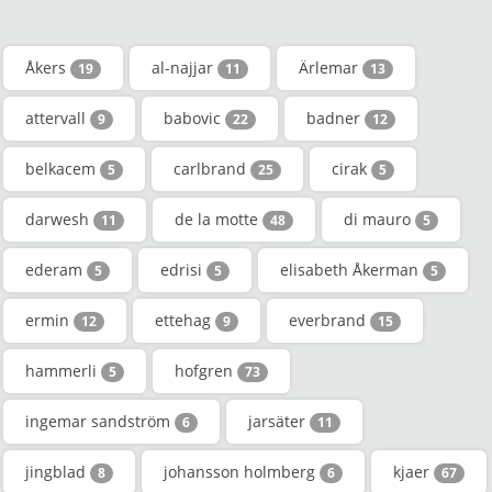
Åkers
al-najjar
Ärlemar
19
11
13
attervall
babovic
badner
9
22
12
belkacem
carlbrand
cirak
5
25
5
darwesh
de la motte
di mauro
11
48
5
ederam
edrisi
elisabeth Åkerman
5
5
5
ermin
ettehag
everbrand
12
9
15
hammerli
hofgren
5
73
ingemar sandström
jarsäter
6
11
jingblad
johansson holmberg
kjaer
8
6
67