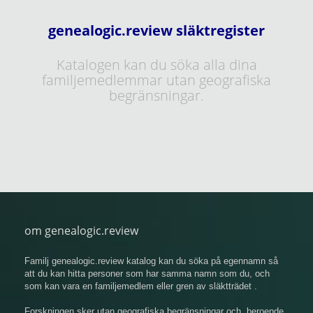
genealogic.review släktregister
Katalogen kan du söka alla dina
familjemedlemmar utan geografiska
begränsningar.
om genealogic.review
Familj genealogic.review katalog kan du söka på egennamn så
att du kan hitta personer som har samma namn som du, och
som kan vara en familjemedlem eller gren av släktträdet .
Forskningen sker utan geografiska begränsningar och, beroende