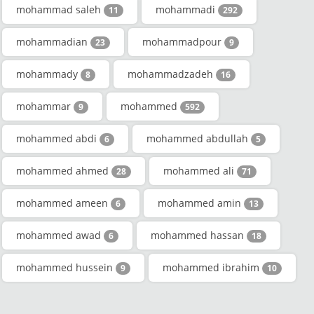
mohammad saleh
mohammadi
11
292
mohammadian
mohammadpour
23
9
mohammady
mohammadzadeh
8
16
mohammar
mohammed
9
592
mohammed abdi
mohammed abdullah
6
5
mohammed ahmed
mohammed ali
28
71
mohammed ameen
mohammed amin
6
13
mohammed awad
mohammed hassan
6
18
mohammed hussein
mohammed ibrahim
9
10