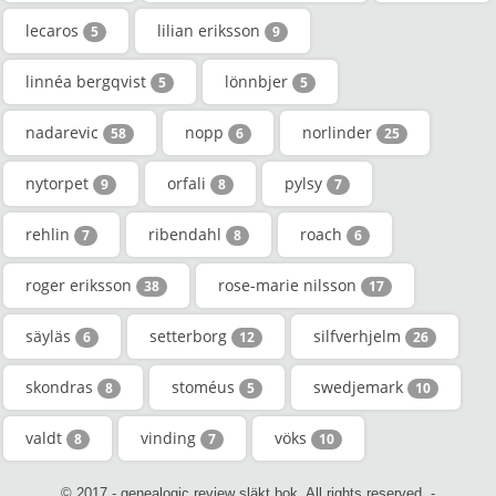
lecaros
lilian eriksson
5
9
linnéa bergqvist
lönnbjer
5
5
nadarevic
nopp
norlinder
58
6
25
nytorpet
orfali
pylsy
9
8
7
rehlin
ribendahl
roach
7
8
6
roger eriksson
rose-marie nilsson
38
17
säyläs
setterborg
silfverhjelm
6
12
26
skondras
stoméus
swedjemark
8
5
10
valdt
vinding
vöks
8
7
10
© 2017 - genealogic.review släkt bok. All rights reserved. -