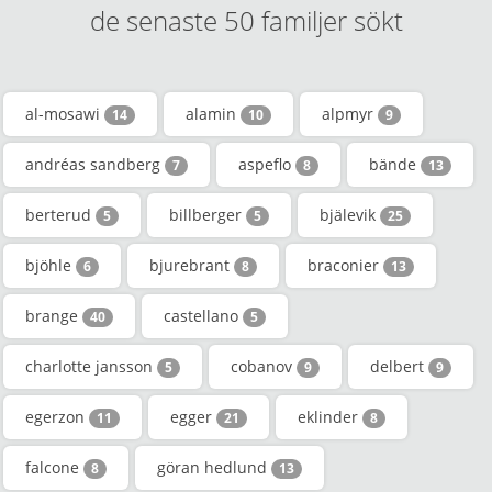
de senaste 50 familjer sökt
al-mosawi
alamin
alpmyr
14
10
9
andréas sandberg
aspeflo
bände
7
8
13
berterud
billberger
bjälevik
5
5
25
bjöhle
bjurebrant
braconier
6
8
13
brange
castellano
40
5
charlotte jansson
cobanov
delbert
5
9
9
egerzon
egger
eklinder
11
21
8
falcone
göran hedlund
8
13