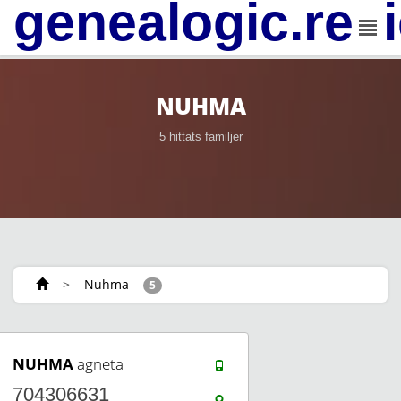
genealogic.rev
NUHMA
5 hittats familjer
>
Nuhma
5
NUHMA
agneta
704306631