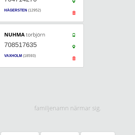
HÄGERSTEN
(12952)
NUHMA
torbjörn
708517635
VAXHOLM
(18593)
familjenamn närmar sig.