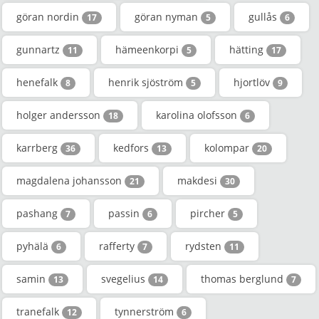
göran nordin
göran nyman
gullås
17
5
6
gunnartz
hämeenkorpi
hätting
11
5
17
henefalk
henrik sjöström
hjortlöv
8
5
9
holger andersson
karolina olofsson
18
6
karrberg
kedfors
kolompar
36
13
20
magdalena johansson
makdesi
21
30
pashang
passin
pircher
7
6
5
pyhälä
rafferty
rydsten
6
7
11
samin
svegelius
thomas berglund
13
14
7
tranefalk
tynnerström
12
6