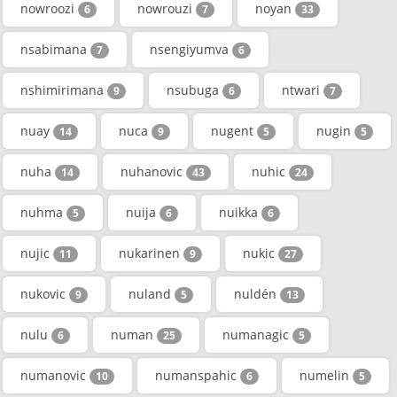
nowroozi
nowrouzi
noyan
6
7
33
nsabimana
nsengiyumva
7
6
nshimirimana
nsubuga
ntwari
9
6
7
nuay
nuca
nugent
nugin
14
9
5
5
nuha
nuhanovic
nuhic
14
43
24
nuhma
nuija
nuikka
5
6
6
nujic
nukarinen
nukic
11
9
27
nukovic
nuland
nuldén
9
5
13
nulu
numan
numanagic
6
25
5
numanovic
numanspahic
numelin
10
6
5