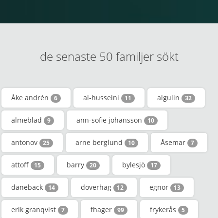
de senaste 50 familjer sökt
Åke andrén
al-husseini
algulin
6
11
32
almeblad
ann-sofie johansson
9
10
antonov
arne berglund
Åsemar
25
10
7
attoff
barry
bylesjö
15
20
17
daneback
doverhag
egnor
14
12
13
erik granqvist
fhager
frykerås
7
99
5