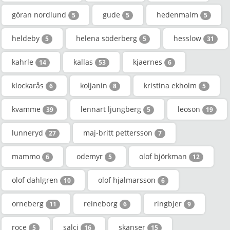
göran nordlund
gude
hedenmalm
5
5
5
heldeby
helena söderberg
hesslow
5
5
31
kahrle
kallas
kjaernes
14
53
6
klockarås
koljanin
kristina ekholm
6
8
5
kvamme
lennart ljungberg
leoson
39
5
19
lunneryd
maj-britt pettersson
27
7
mammo
odemyr
olof björkman
6
5
12
olof dahlgren
olof hjalmarsson
10
6
orneberg
reineborg
ringbjer
11
6
9
roce
salci
skanser
5
16
15