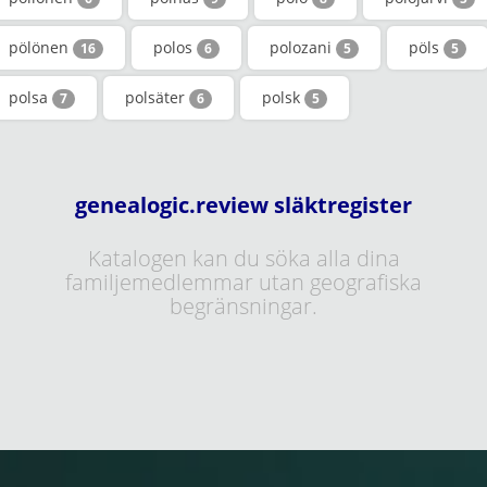
pölönen
polos
polozani
pöls
16
6
5
5
polsa
polsäter
polsk
7
6
5
genealogic.review släktregister
Katalogen kan du söka alla dina
familjemedlemmar utan geografiska
begränsningar.