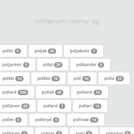
familjenamn närmar sig.
polits
poljak
poljakovic
5
20
7
poljarévic
pöljö
polkander
5
20
5
pölkki
pölkkö
pöll
pöllä
10
10
16
25
pollack
pollak
polland
108
40
16
pöllänen
pollard
pollari
69
7
14
poller
polleryd
pollnow
5
9
10
pöllönen
polnäs
polo
polojärvi
6
9
8
5