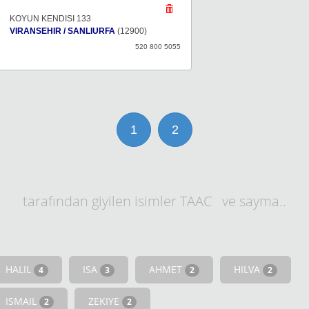
KOYUN KENDISI 133
VIRANSEHIR / SANLIURFA
(12900)
520 800 5055
1
2
tarafından giyilen isimler TAAC ve sayma..
HALIL
ISA
AHMET
HILVA
4
3
2
2
ISMAIL
ZEKIYE
2
2