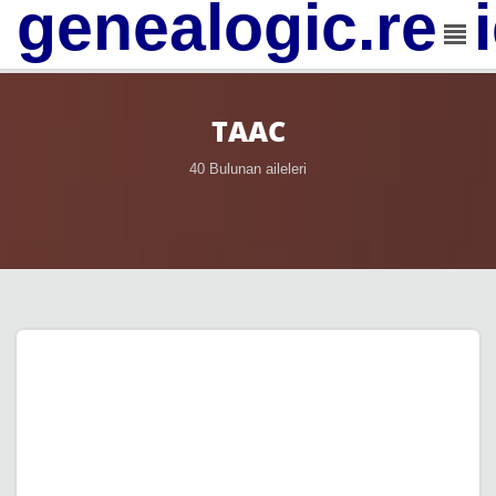
genealogic.rev
TAAC
40 Bulunan aileleri