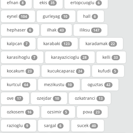
efnan
ekis
ertopcuoglu
8
35
6
eynel
gurleyag
hall
104
10
6
hephaser
ilhak
iliksu
6
43
147
kalpcan
karabaki
karadamak
7
123
22
karasihoglu
karayazicioglu
kelli
7
28
33
kocakum
kucukcaparaz
kufudi
23
24
5
kurtcul
mezikustu
oguztas
64
10
42
ove
ozejdar
ozkatranci
17
10
13
ozkosem
ozsimir
pova
16
5
23
razioglu
sargal
sucek
9
6
40