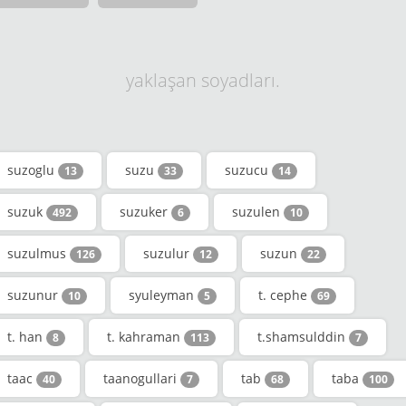
yaklaşan soyadları.
suzoglu
suzu
suzucu
13
33
14
suzuk
suzuker
suzulen
492
6
10
suzulmus
suzulur
suzun
126
12
22
suzunur
syuleyman
t. cephe
10
5
69
t. han
t. kahraman
t.shamsulddin
8
113
7
taac
taanogullari
tab
taba
40
7
68
100