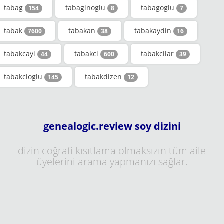
tabag
tabaginoglu
tabagoglu
154
8
7
tabak
tabakan
tabakaydin
7600
38
16
tabakcayi
tabakci
tabakcilar
44
600
39
tabakcioglu
tabakdizen
145
12
genealogic.review soy dizini
dizin coğrafi kısıtlama olmaksızın tüm aile
üyelerini arama yapmanızı sağlar.