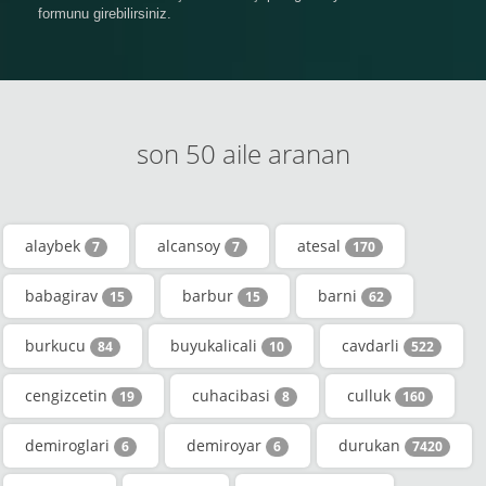
formunu girebilirsiniz.
son 50 aile aranan
alaybek
alcansoy
atesal
7
7
170
babagirav
barbur
barni
15
15
62
burkucu
buyukalicali
cavdarli
84
10
522
cengizcetin
cuhacibasi
culluk
19
8
160
demiroglari
demiroyar
durukan
6
6
7420