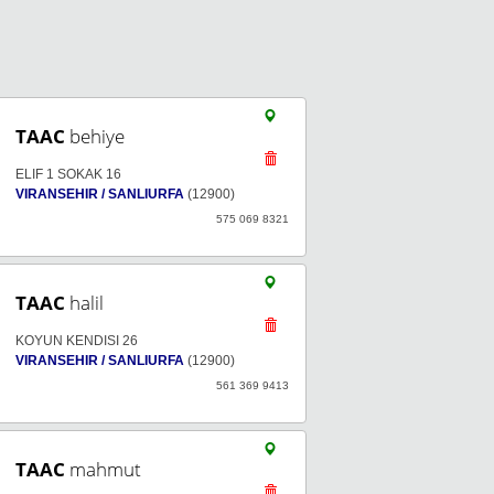
TAAC
behiye
ELIF 1 SOKAK 16
VIRANSEHIR / SANLIURFA
(12900)
575 069 8321
TAAC
halil
KOYUN KENDISI 26
VIRANSEHIR / SANLIURFA
(12900)
561 369 9413
TAAC
mahmut