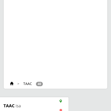
>
TAAC
40
TAAC
isa