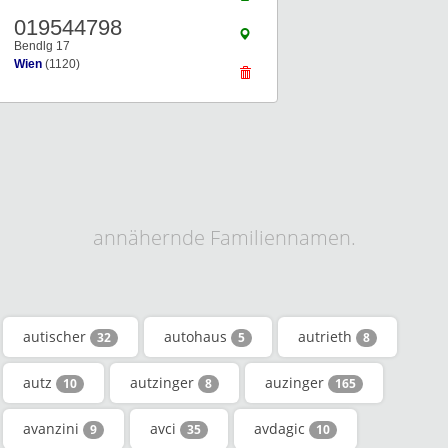
019544798
Bendlg 17
Wien
(1120)
annähernde Familiennamen.
autischer
autohaus
autrieth
32
5
8
autz
autzinger
auzinger
10
8
165
avanzini
avci
avdagic
9
35
10