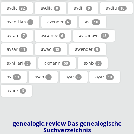
avdic
avdija
avdili
avdiu
92
8
9
10
avedikian
avender
avi
5
6
10
avram
avramov
avramovic
7
6
45
avsar
awad
awender
11
18
9
axhillari
axmann
axnix
5
68
5
ay
ayan
ayar
ayaz
19
5
6
10
aybek
6
genealogic.review Das genealogische
Suchverzeichnis