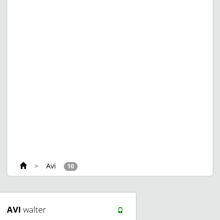
>
Avi
10
AVI
walter