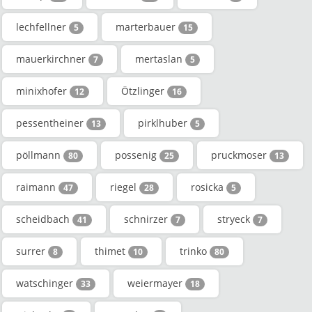
lechfellner
marterbauer
5
15
mauerkirchner
mertaslan
7
5
minixhofer
Ötzlinger
12
16
pessentheiner
pirklhuber
13
5
pöllmann
possenig
pruckmoser
80
25
13
raimann
riegel
rosicka
47
28
5
scheidbach
schnirzer
stryeck
41
7
7
surrer
thimet
trinko
8
10
80
watschinger
weiermayer
33
18