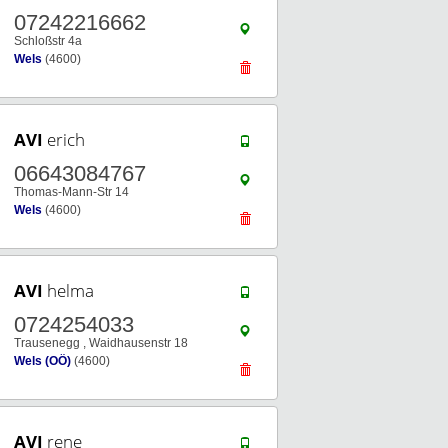
07242216662
Schloßstr 4a
Wels
(4600)
AVI
erich
06643084767
Thomas-Mann-Str 14
Wels
(4600)
AVI
helma
0724254033
Trausenegg , Waidhausenstr 18
Wels (OÖ)
(4600)
AVI
rene