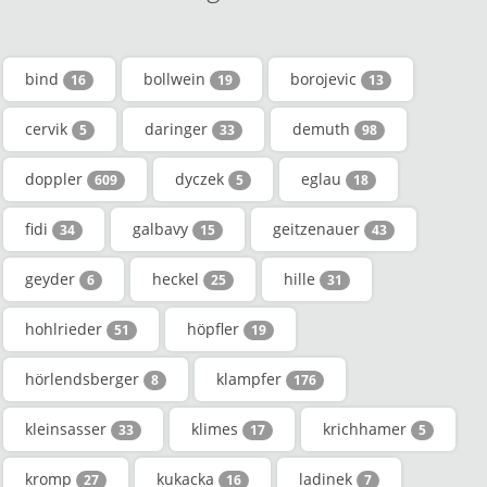
bind
bollwein
borojevic
16
19
13
cervik
daringer
demuth
5
33
98
doppler
dyczek
eglau
609
5
18
fidi
galbavy
geitzenauer
34
15
43
geyder
heckel
hille
6
25
31
hohlrieder
höpfler
51
19
hörlendsberger
klampfer
8
176
kleinsasser
klimes
krichhamer
33
17
5
kromp
kukacka
ladinek
27
16
7