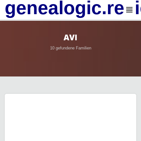
genealogic.rev
AVI
10 gefundene Familien