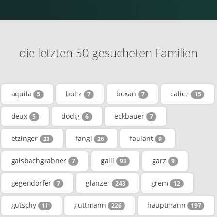
die letzten 50 gesucheten Familien
aquila
boltz
boxan
calice
5
7
7
15
deux
dodig
eckbauer
5
6
7
etzinger
fangl
faulant
23
26
9
gaisbachgrabner
galli
garz
7
93
9
gegendorfer
glanzer
grem
7
243
12
gutschy
guttmann
hauptmann
11
226
197