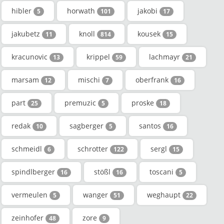
hibler
horwath
jakobi
5
101
17
jakubetz
knoll
kousek
11
814
15
kracunovic
krippel
lachmayr
13
59
21
marsam
mischi
oberfrank
12
7
16
part
premuzic
proske
25
5
18
redak
sagberger
santos
10
5
16
schmeidl
schrotter
sergl
6
122
15
spindlberger
stößl
toscani
16
16
5
vermeulen
wanger
weghaupt
5
51
22
zeinhofer
zore
48
9