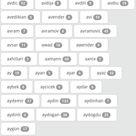
avdic
avdija
avdili
avdiu
92
8
9
10
avedikian
avender
avi
5
6
10
avram
avramov
avramovic
7
6
45
avsar
awad
awender
11
18
9
axhillari
axmann
axnix
5
68
5
ay
ayan
ayar
ayaz
19
5
6
10
aybek
aycicek
aydar
6
6
8
aydemir
aydin
aydinhan
37
132
7
aydinli
aydogan
aydogdu
6
38
25
aygün
17