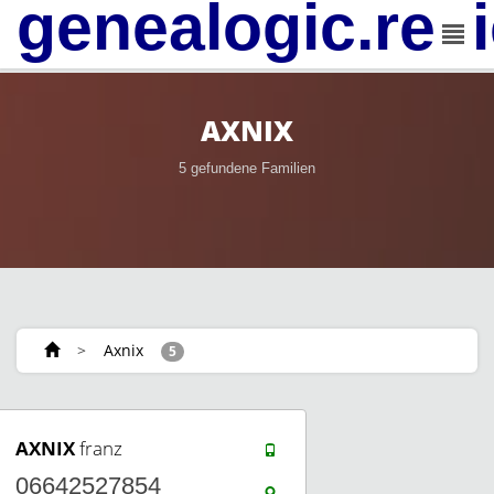
genealogic.rev
AXNIX
5 gefundene Familien
>
Axnix
5
AXNIX
franz
06642527854