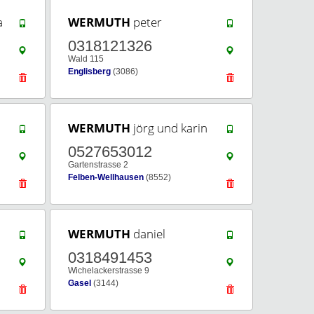
a
WERMUTH
peter
0318121326
Wald 115
Englisberg
(3086)
WERMUTH
jörg und karin
0527653012
Gartenstrasse 2
Felben-Wellhausen
(8552)
WERMUTH
daniel
0318491453
Wichelackerstrasse 9
Gasel
(3144)