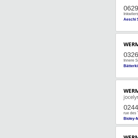
062
Inkwiler
Aeschi 
WER
032
Innere 
Bätterk
WER
jocely
024
rue des 
Bioley-
WER