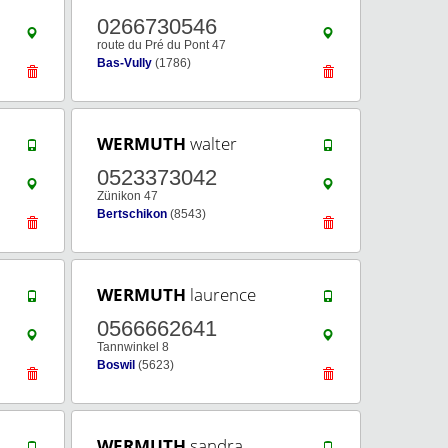
0266730546
route du Pré du Pont 47
Bas-Vully
(1786)
WERMUTH
walter
0523373042
Zünikon 47
Bertschikon
(8543)
WERMUTH
laurence
0566662641
Tannwinkel 8
Boswil
(5623)
WERMUTH
sandra