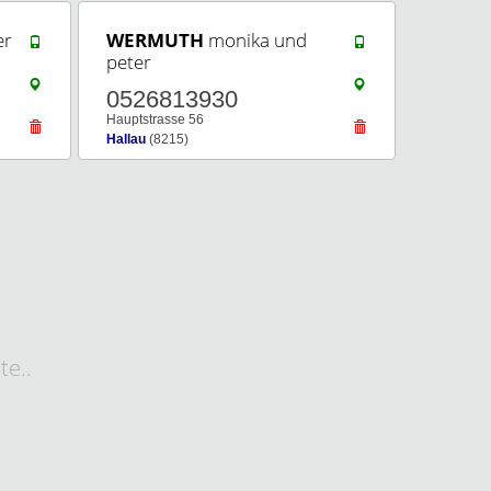
er
WERMUTH
monika und
peter
0526813930
Hauptstrasse 56
Hallau
(8215)
e..