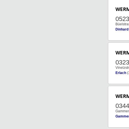
WER
052
Büelstra
Dinhard
WER
032
Vinelzst
Erlach
(
WER
034
Gammen
Gamment