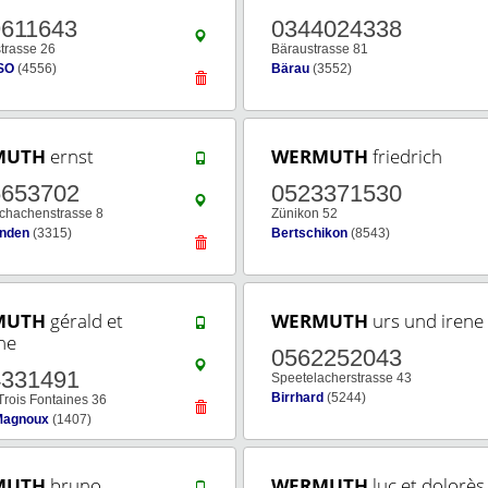
9611643
0344024338
strasse 26
Bäraustrasse 81
SO
(4556)
Bärau
(3552)
MUTH
ernst
WERMUTH
friedrich
6653702
0523371530
Schachenstrasse 8
Zünikon 52
inden
(3315)
Bertschikon
(8543)
MUTH
gérald et
WERMUTH
urs und irene
ne
0562252043
4331491
Speetelacherstrasse 43
Birrhard
(5244)
Trois Fontaines 36
Magnoux
(1407)
MUTH
bruno
WERMUTH
luc et dolorès