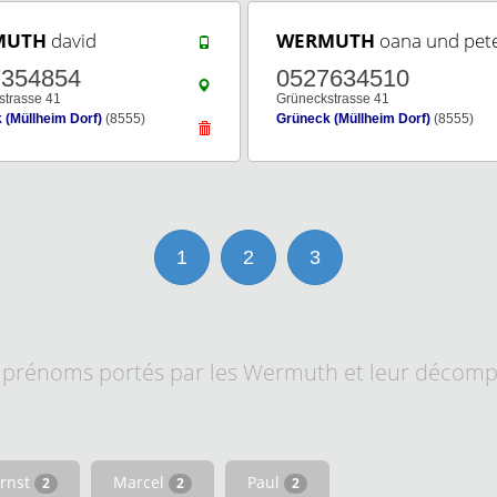
MUTH
david
WERMUTH
oana und pet
7354854
0527634510
strasse 41
Grüneckstrasse 41
 (Müllheim Dorf)
(8555)
Grüneck (Müllheim Dorf)
(8555)
1
2
3
s prénoms portés par les Wermuth et leur décompt
rnst
Marcel
Paul
2
2
2