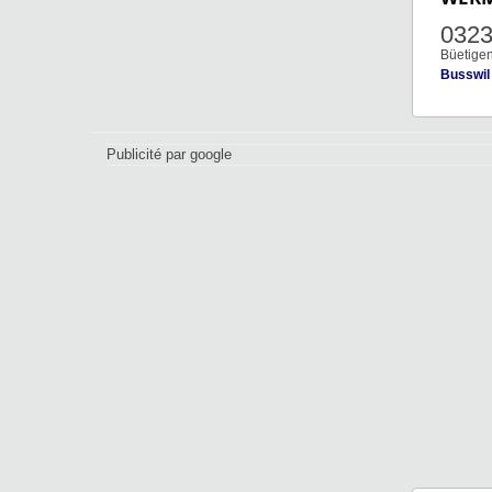
032
Büetigen
Busswil
Publicité par google