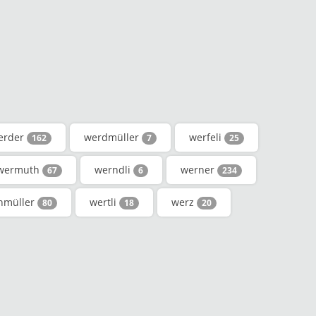
erder
werdmüller
werfeli
162
7
25
wermuth
werndli
werner
67
6
234
hmüller
wertli
werz
80
18
20