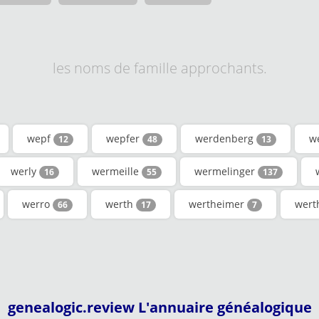
les noms de famille approchants.
wepf
wepfer
werdenberg
w
12
48
13
werly
wermeille
wermelinger
16
55
137
werro
werth
wertheimer
wert
66
17
7
genealogic.review L'annuaire généalogique