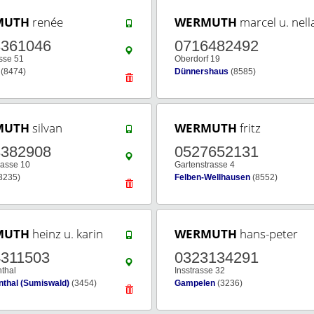
MUTH
renée
WERMUTH
marcel u. nell
3361046
0716482492
sse 51
Oberdorf 19
(8474)
Dünnershaus
(8585)
MUTH
silvan
WERMUTH
fritz
3382908
0527652131
rasse 10
Gartenstrasse 4
3235)
Felben-Wellhausen
(8552)
MUTH
heinz u. karin
WERMUTH
hans-peter
4311503
0323134291
thal
Insstrasse 32
hal (Sumiswald)
(3454)
Gampelen
(3236)