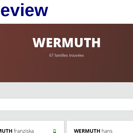
review
WERMUTH
67 familles trouvées
MUTH
franziska
WERMUTH
hans