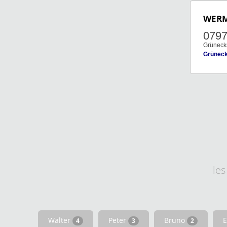
WER
079
Grüneck
Grüneck
le
Walter
Peter
Bruno
E
4
3
2