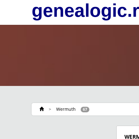
genealogic.
>
Wermuth
67
WER