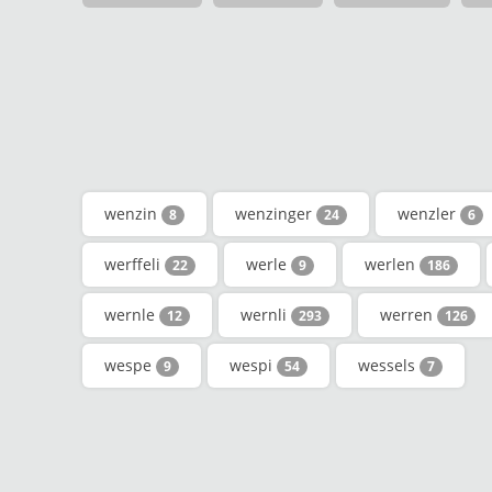
wenzin
wenzinger
wenzler
8
24
6
werffeli
werle
werlen
22
9
186
wernle
wernli
werren
12
293
126
wespe
wespi
wessels
9
54
7