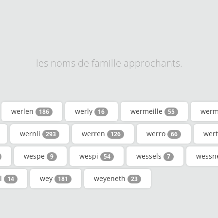
les noms de famille approchants.
werlen
werly
wermeille
werm
186
16
55
wernli
werren
werro
wer
293
126
66
wespe
wespi
wessels
wessn
9
54
7
l
wey
weyeneth
14
181
23