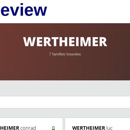
review
WERTHEIMER
7 familles trouvées
HEIMER
conrad
WERTHEIMER
luc