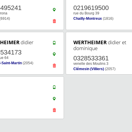
6495241
0219619500
rona
rue du Bourg 39
(6914)
Chailly-Montreux
(1816)
HEIMER
didier
WERTHEIMER
didier et
dominique
8534173
0328533361
ue 64
-Saint-Martin
(2054)
venelle des Moulins 3
Clémesin (Villiers)
(2057)