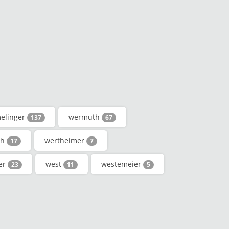
elinger
wermuth
137
67
th
wertheimer
17
7
er
west
westemeier
23
11
5