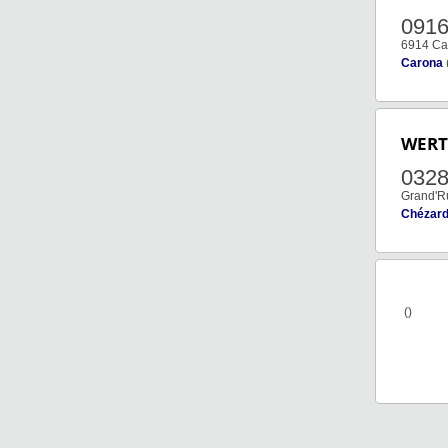
091
6914 Ca
Carona
WERT
032
Grand'R
Chézard
()