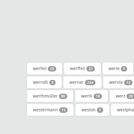
werfeli
werffeli
werle
25
22
9
werndli
werner
wernle
6
234
12
werthmüller
wertli
werz
80
18
20
westermann
weston
westpha
13
5