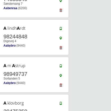
Søndervang 7
Aabenraa
(6200)
A
lindh
A
rdt
98244848
Digevej 4
Aabybro
(9440)
A
m
A
strup
98949737
Sortanden 5
Aabybro
(9440)
A
klovborg