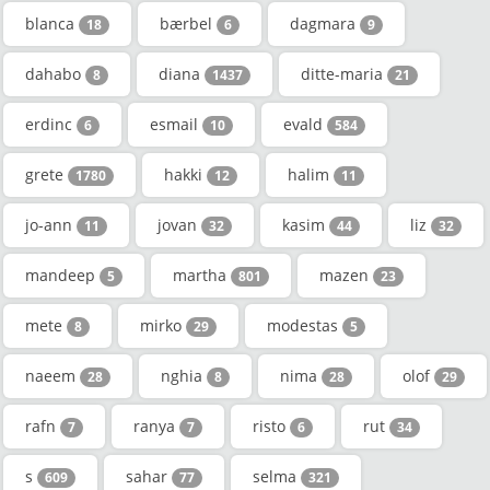
blanca
bærbel
dagmara
18
6
9
dahabo
diana
ditte-maria
8
1437
21
erdinc
esmail
evald
6
10
584
grete
hakki
halim
1780
12
11
jo-ann
jovan
kasim
liz
11
32
44
32
mandeep
martha
mazen
5
801
23
mete
mirko
modestas
8
29
5
naeem
nghia
nima
olof
28
8
28
29
rafn
ranya
risto
rut
7
7
6
34
s
sahar
selma
609
77
321