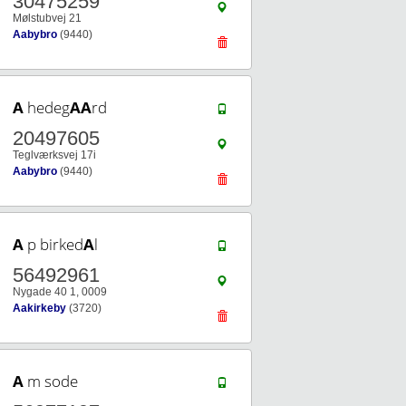
30475259
Mølstubvej 21
Aabybro
(9440)
A
hedeg
A
A
rd
20497605
Teglværksvej 17i
Aabybro
(9440)
A
p birked
A
l
56492961
Nygade 40 1, 0009
Aakirkeby
(3720)
A
m sode