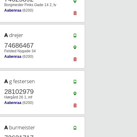
Borgmester Finks Gade 14 2, tv
Aabenraa
(6200)
A
drejer
74686467
Felsted Nygade 34
Aabenraa
(6200)
A
g festersen
28102979
Hørgård 26 1, mf
Aabenraa
(6200)
A
burmeister