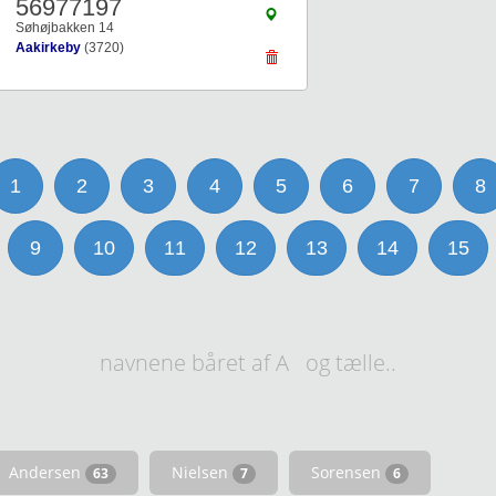
56977197
Søhøjbakken 14
Aakirkeby
(3720)
1
2
3
4
5
6
7
8
9
10
11
12
13
14
15
navnene båret af A og tælle..
Andersen
Nielsen
Sorensen
63
7
6