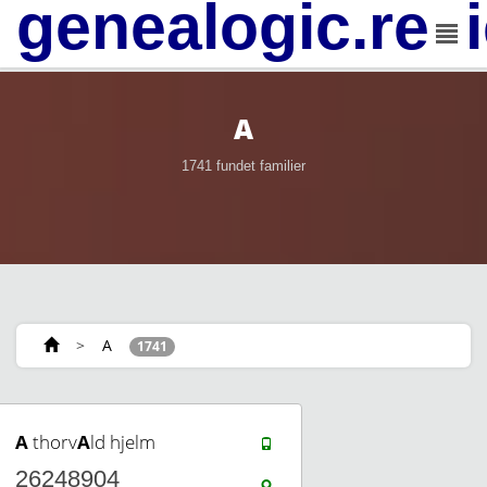
genealogic.rev
A
1741 fundet familier
>
A
1741
A
thorv
A
ld hjelm
26248904