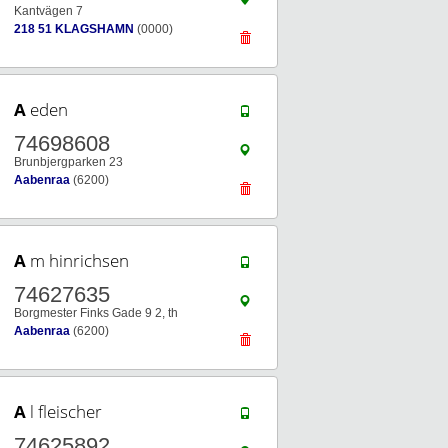
Kantvägen 7
218 51 KLAGSHAMN
(0000)
A
eden
74698608
Brunbjergparken 23
Aabenraa
(6200)
A
m hinrichsen
74627635
Borgmester Finks Gade 9 2, th
Aabenraa
(6200)
A
l fleischer
74625892