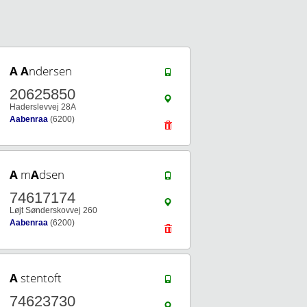
A
A
ndersen
20625850
Haderslevvej 28A
Aabenraa
(6200)
A
m
A
dsen
74617174
Løjt Sønderskovvej 260
Aabenraa
(6200)
A
stentoft
74623730