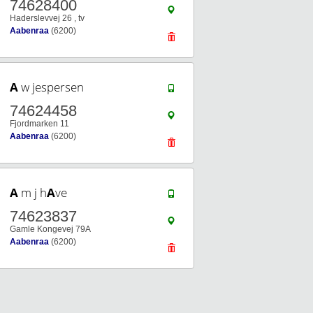
74628400
Haderslevvej 26 , tv
Aabenraa
(6200)
A
w jespersen
74624458
Fjordmarken 11
Aabenraa
(6200)
A
m j h
A
ve
74623837
Gamle Kongevej 79A
Aabenraa
(6200)