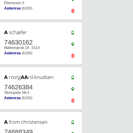
Ellemosen 5
Aabenraa
(6200)
A
schæfer
74630162
Møllemærsk 24 , 0114
Aabenraa
(6200)
A
rostg
A
A
rd knudsen
74626384
Storegade 5B 4
Aabenraa
(6200)
A
from christensen
74688349