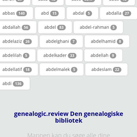
abbas
abd
abdal
abdalla
140
15
5
27
abdallah
abdel
abdel-rahman
56
83
5
abdelaziz
abdelghani
abdelhamid
26
7
8
abdelilah
abdelkader
abdellah
5
33
9
abdellatif
abdelmalek
abdeslam
18
5
22
abdi
136
genealogic.review Den genealogiske
bibliotek
Mappen kan du søge alle dine