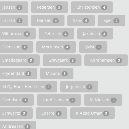
Jensen
Pedersen
Christensen
5
5
4
Larsen
Hansen
Skov
Kjær
4
4
4
4
Willumsen
Petersen
Jakobsen
4
4
4
Svensson
Mortensen
Qvist
4
4
3
Smedegaard
Gravgaard
Abrahamsen
3
3
3
Frydendahl
M Lund
3
3
M Og Hans Henriksen
Jorgensen
3
3
Svendsen
Lund Hansen
M Nielsen
3
3
3
Schwartz
Sparre
K Adad Omar
3
3
3
Andreasen
3