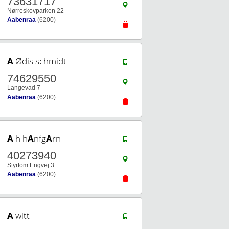
73631717
Nørreskovparken 22
Aabenraa
(6200)
A
Ødis schmidt
74629550
Langevad 7
Aabenraa
(6200)
A
h h
A
nfg
A
rn
40273940
Styrtom Engvej 3
Aabenraa
(6200)
A
witt