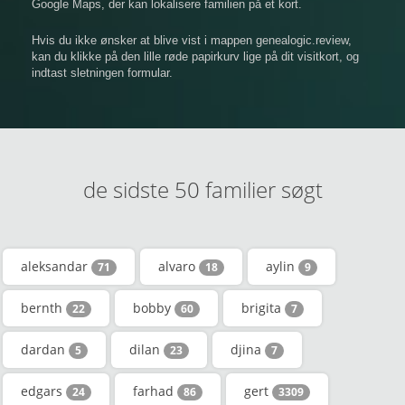
Google Maps, der kan lokalisere familien på et kort.
Hvis du ikke ønsker at blive vist i mappen genealogic.review,
kan du klikke på den lille røde papirkurv lige på dit visitkort, og
indtast sletningen formular.
de sidste 50 familier søgt
aleksandar
alvaro
aylin
71
18
9
bernth
bobby
brigita
22
60
7
dardan
dilan
djina
5
23
7
edgars
farhad
gert
24
86
3309