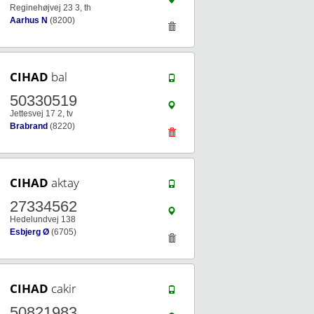
Reginehøjvej 23 3, th
Aarhus N
(8200)
CIHAD
bal
50330519
Jettesvej 17 2, tv
Brabrand
(8220)
CIHAD
aktay
27334562
Hedelundvej 138
Esbjerg Ø
(6705)
CIHAD
cakir
50821983