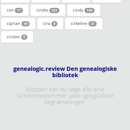
cim
cindie
cindy
17
101
140
ciprian
cira
cirkeline
49
8
31
cirsten
5
genealogic.review Den genealogiske
bibliotek
Mappen kan du søge alle dine
familiemedlemmer uden geografiske
begrænsninger.