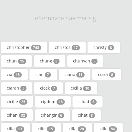
efternavne nærmer sig.
christopher
christos
christy
748
17
8
chun
chung
chunyan
15
8
5
cia
cian
ciano
ciara
18
7
11
8
ciaran
cicek
cicilia
5
7
10
cicilie
cigdem
cihad
25
18
6
cihan
cihangir
cihat
32
6
8
cilia
cilie
cilla
cille
13
15
20
86