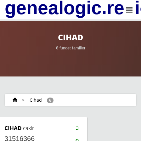
genealogic.rev
CIHAD
6 fundet familier
>
Cihad
6
CIHAD
cakir
31516366