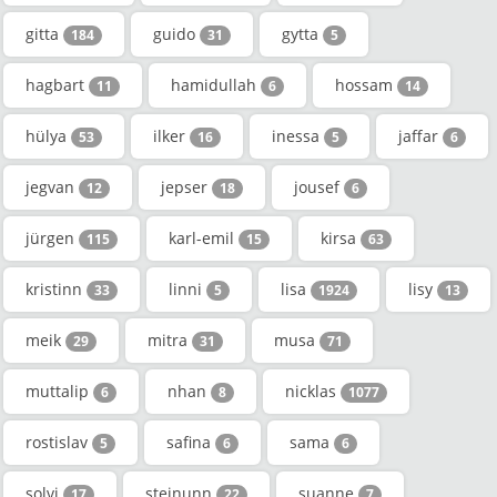
gitta
guido
gytta
184
31
5
hagbart
hamidullah
hossam
11
6
14
hülya
ilker
inessa
jaffar
53
16
5
6
jegvan
jepser
jousef
12
18
6
jürgen
karl-emil
kirsa
115
15
63
kristinn
linni
lisa
lisy
33
5
1924
13
meik
mitra
musa
29
31
71
muttalip
nhan
nicklas
6
8
1077
rostislav
safina
sama
5
6
6
solvi
steinunn
suanne
17
22
7