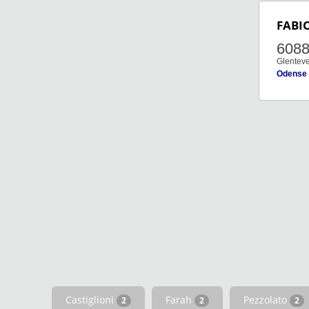
FABI
608
Glenteve
Odense
Castiglioni
Farah
Pezzolato
2
2
2