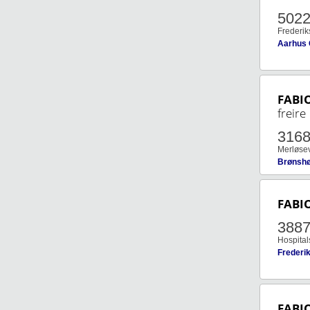
502
Frederik
Aarhus
FABI
freire
316
Merløsev
Brønshø
FABI
388
Hospitals
Frederi
FABI