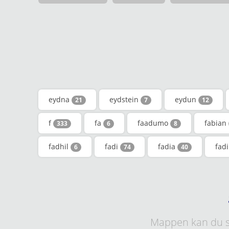
eydna
eydstein
eydun
21
7
12
f
fa
faadumo
fabian
333
6
8
fadhil
fadi
fadia
fad
6
74
40
Mappen kan du s