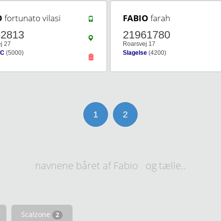
O
fortunato vilasi
FABIO
farah
82813
21961780
j 27
Roarsvej 17
 C
(5000)
Slagelse
(4200)
1
2
navnene båret af Fabio og tælle..
Scalzone
2