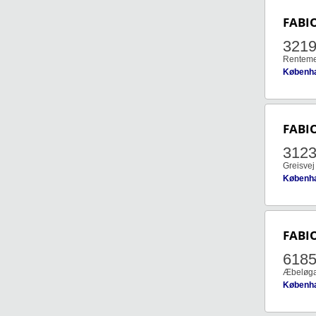
FABI
321
Renteme
Københ
FABI
312
Greisvej
Københ
FABI
618
Æbeløga
Københ