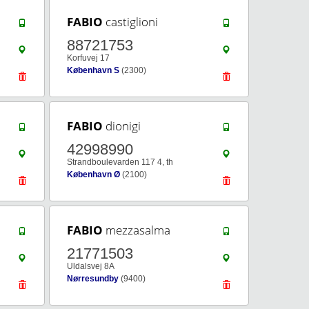
FABIO
castiglioni
88721753
Korfuvej 17
København S
(2300)
FABIO
dionigi
42998990
Strandboulevarden 117 4, th
København Ø
(2100)
FABIO
mezzasalma
21771503
Uldalsvej 8A
Nørresundby
(9400)