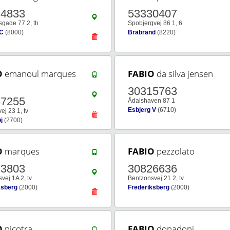
24833
53330407
sgade 77 2, th
Spobjergvej 86 1, 6
 C
(8000)
Brabrand
(8220)
O
emanoul marques
FABIO
da silva jensen
30315763
87255
Ådalshaven 87 1
Esbjerg V
(6710)
ej 23 1, tv
j
(2700)
O
marques
FABIO
pezzolato
73803
30826636
vej 1A 2, tv
Bentzonsvej 21 2, tv
ksberg
(2000)
Frederiksberg
(2000)
O
nicotra
FABIO
donadoni