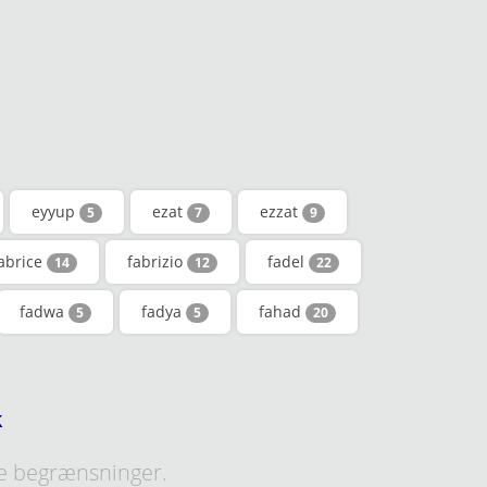
eyyup
ezat
ezzat
5
7
9
abrice
fabrizio
fadel
14
12
22
fadwa
fadya
fahad
5
5
20
k
e begrænsninger.