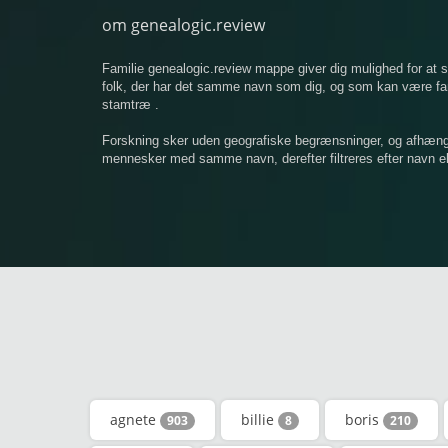
om genealogic.review
Familie genealogic.review mappe giver dig mulighed for at
folk, der har det samme navn som dig, og som kan være famil
stamtræ .
Forskning sker uden geografiske begrænsninger, og afhængigt
mennesker med samme navn, derefter filtreres efter navn ell
agnete
billie
boris
903
8
210