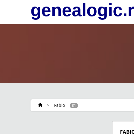
genealogic.
>
Fabio
31
FABI