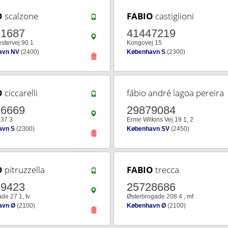
O
scalzone
FABIO
castiglioni
91687
41447219
stervej 90 1
Kongovej 15
avn NV
(2400)
København S
(2300)
O
ciccarelli
fábio andré lagoa pereira
36669
29879084
 37 3
Ernie Wilkins Vej 19 1, 2
avn S
(2300)
København SV
(2450)
O
pitruzzella
FABIO
trecca
59423
25728686
de 27 1, tv
Østerbrogade 208 4 , mf
avn Ø
(2100)
København Ø
(2100)