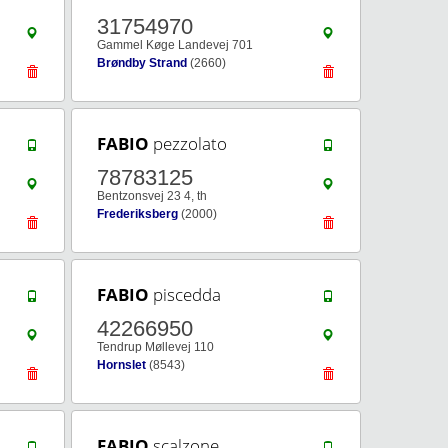
31754970
Gammel Køge Landevej 701
Brøndby Strand
(2660)
FABIO
pezzolato
78783125
Bentzonsvej 23 4, th
Frederiksberg
(2000)
FABIO
piscedda
42266950
Tendrup Møllevej 110
Hornslet
(8543)
FABIO
scalzone