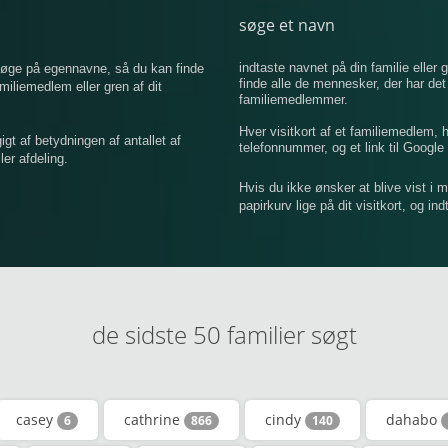
søge et navn
indtaste navnet på din familie eller g
 søge på egennavne, så du kan finde
finde alle de mennesker, der har de
iemedlem eller gren af ​​dit
familiemedlemmer.
Hver visitkort af et familiemedlem,
 af betydningen af ​​antallet af
telefonnummer, og et link til Google 
er afdeling.
Hvis du ikke ønsker at blive vist i 
papirkurv lige på dit visitkort, og in
de sidste 50 familier søgt
casey
cathrine
cindy
dahabo
6
866
140