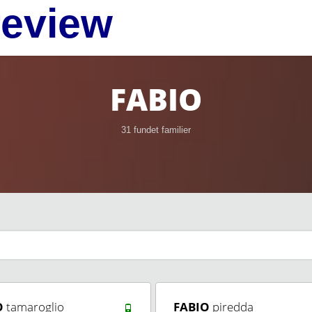
review
FABIO
31 fundet familier
O
tamaroglio
FABIO
piredda