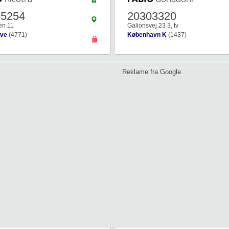
65254
20303320
en 11
Galionsvej 23 3, tv
ave
(4771)
København K
(1437)
Reklame fra Google