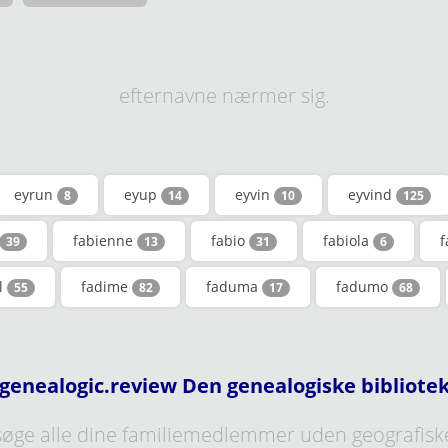
efternavne nærmer sig.
eyrun
eyup
eyvin
eyvind
8
14
10
125
fabienne
fabio
fabiola
f
39
13
31
6
il
fadime
faduma
fadumo
55
82
17
68
genealogic.review Den genealogiske bibliote
øge alle dine familiemedlemmer uden geografisk