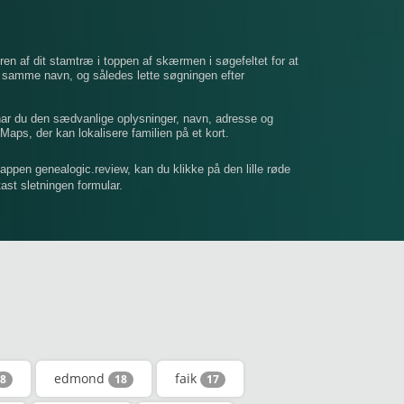
ren af ​​dit stamtræ i toppen af ​​skærmen i søgefeltet for at
t samme navn, og således lette søgningen efter
 har du den sædvanlige oplysninger, navn, adresse og
Maps, der kan lokalisere familien på et kort.
mappen genealogic.review, kan du klikke på den lille røde
dtast sletningen formular.
edmond
faik
8
18
17