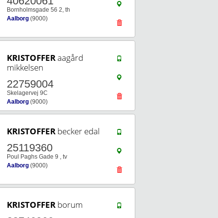
40620061
Bornholmsgade 56 2, th
Aalborg
(9000)
KRISTOFFER
aagård
mikkelsen
22759004
Skelagervej 9C
Aalborg
(9000)
KRISTOFFER
becker edal
25119360
Poul Paghs Gade 9 , tv
Aalborg
(9000)
KRISTOFFER
borum