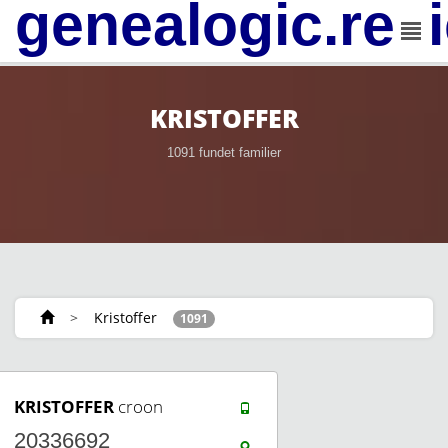
genealogic.rev
KRISTOFFER
1091 fundet familier
>
Kristoffer
1091
KRISTOFFER
croon
20336692