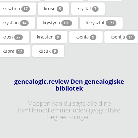
krisztina
kruse
krystal
17
5
7
krystian
krystyna
krzysztof
14
101
173
kræn
kræsten
ksenia
ksenija
27
9
9
11
kubra
kücük
17
9
genealogic.review Den genealogiske
bibliotek
Mappen kan du søge alle dine
familiemedlemmer uden geografiske
begrænsninger.