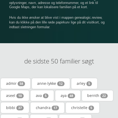
oplysninger, navn, adresse og telefonnummer, og et link til
Google Maps, der kan lokalisere familien på et kort.
Hvis du ikke ønsker at blive vist i mappen genealogic.review,
kan du klikke på den lille røde papirkurv lige på dit visitkort, og
indtast sletningen formular.
de sidste 50 familier søgt
admir
anne-lykke
arley
58
12
5
aseel
ava
aya
bernth
10
5
48
22
bibbi
chandra
christelle
37
17
5