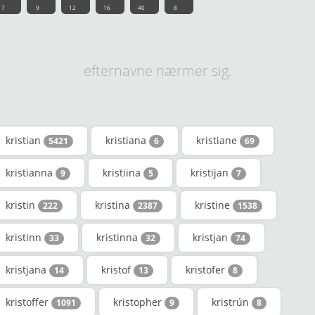
7
9
12
16
40
8
efternavne nærmer sig.
kristian
kristiana
kristiane
5421
6
69
kristianna
kristiina
kristijan
9
5
7
kristin
kristina
kristine
222
2387
1538
kristinn
kristinna
kristjan
33
32
74
kristjana
kristof
kristofer
14
13
8
kristoffer
kristopher
kristrún
1091
9
8