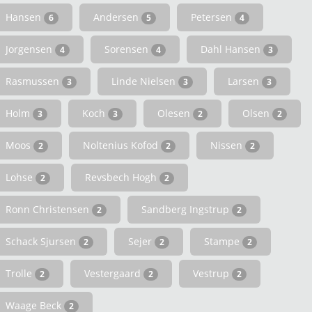
Hansen
Andersen
Petersen
6
5
4
Jorgensen
Sorensen
Dahl Hansen
4
4
3
Rasmussen
Linde Nielsen
Larsen
3
3
3
Holm
Koch
Olesen
Olsen
3
3
2
2
Moos
Noltenius Kofod
Nissen
2
2
2
Lohse
Revsbech Hogh
2
2
Ronn Christensen
Sandberg Ingstrup
2
2
Schack Sjursen
Sejer
Stampe
2
2
2
Trolle
Vestergaard
Vestrup
2
2
2
Waage Beck
2