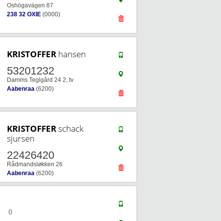
Oshögavägen 87
238 32 OXIE
(0000)
KRISTOFFER
hansen
53201232
Damms Teglgård 24 2, tv
Aabenraa
(6200)
KRISTOFFER
schack
sjursen
22426420
Rådmandsløkken 26
Aabenraa
(6200)
()