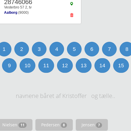
28746066
Vesterbro 57 2, tv
Aalborg
(9000)
1
2
3
4
5
6
7
8
9
10
11
12
13
14
15
navnene båret af Kristoffer og tælle..
Nielsen
Pedersen
Jensen
11
8
7