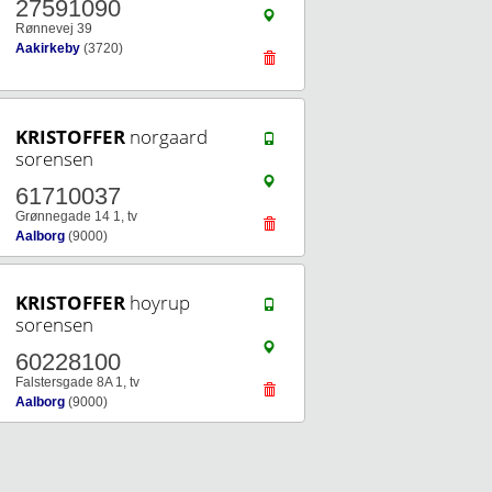
27591090
Rønnevej 39
Aakirkeby
(3720)
KRISTOFFER
norgaard
sorensen
61710037
Grønnegade 14 1, tv
Aalborg
(9000)
KRISTOFFER
hoyrup
sorensen
60228100
Falstersgade 8A 1, tv
Aalborg
(9000)