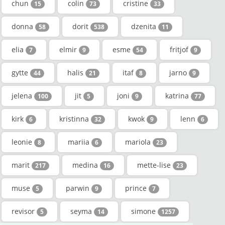
chun
colin
cristine
15
73
33
donna
dorit
dzenita
58
538
11
elia
elmir
esme
fritjof
7
9
54
9
gytte
halis
itaf
jarno
44
21
8
9
jelena
jit
joni
katrina
100
5
9
77
kirk
kristinna
kwok
lenn
6
32
9
6
leonie
mariia
mariola
8
6
23
marit
medina
mette-lise
217
16
23
muse
parwin
prince
5
9
7
revisor
seyma
simone
5
14
1257