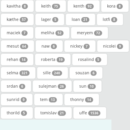
kavitha
keith
kenth
kora
8
75
92
8
kæthe
lager
loan
lotfi
57
5
21
8
maciek
meliha
meryem
7
52
72
mesut
naw
nickey
nicolei
64
6
7
9
rehan
roberta
rosalind
14
19
5
selma
sille
souzan
321
240
6
srdan
sulejman
sun
6
26
10
sunrid
tem
thonny
9
13
14
thorild
tomislav
uffe
5
21
1536
viktoria
waltraud
will
92
12
7