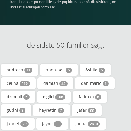
kan du klikke på den lille røde papirkurv lige på dit visitkort, og
indtast sletningen formular.
de sidste 50 familier søgt
andreea
anna-bell
Åshild
31
5
5
celina
damian
dan-mario
150
54
5
dzemail
ejgild
fatimah
5
106
6
gudni
hayrettin
jafar
8
7
33
jannet
jayne
jonna
29
11
2610