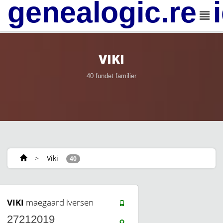
genealogic.rev
VIKI
40 fundet familier
>
Viki
40
VIKI
maegaard iversen
27212019