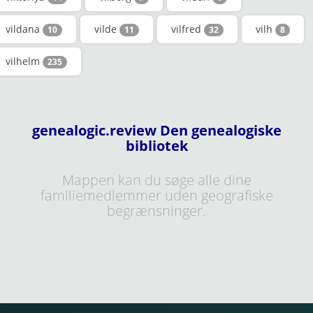
vildana
vilde
vilfred
vilh
10
11
32
8
vilhelm
235
genealogic.review Den genealogiske
bibliotek
Mappen kan du søge alle dine
familiemedlemmer uden geografiske
begrænsninger.