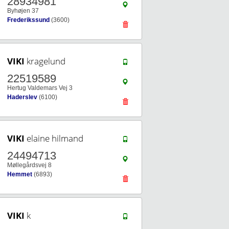
28934981
Byhøjen 37
Frederikssund
(3600)
VIKI
kragelund
22519589
Hertug Valdemars Vej 3
Haderslev
(6100)
VIKI
elaine hilmand
24494713
Møllegårdsvej 8
Hemmet
(6893)
VIKI
k