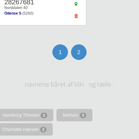
28267681
Norddalen 40
Odense S
(5260)
1
2
navnene båret af Viki og tælle..
Hamborg Thiesen
Nielsen
3
3
Charlotte Hansen
2