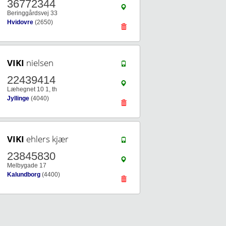
36772344
Beringgårdsvej 33
Hvidovre
(2650)
VIKI
nielsen
22439414
Læhegnet 10 1, th
Jyllinge
(4040)
VIKI
ehlers kjær
23845830
Melbygade 17
Kalundborg
(4400)