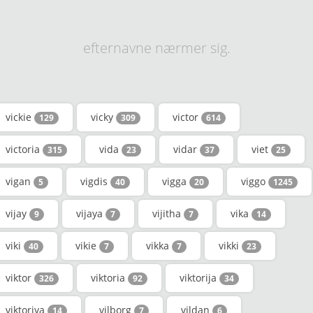
efternavne nærmer sig.
vickie
vicky
victor
129
309
614
victoria
vida
vidar
viet
315
23
37
25
vigan
vigdis
vigga
viggo
5
40
20
1245
vijay
vijaya
vijitha
vika
9
7
7
14
viki
vikie
vikka
vikki
40
7
7
23
viktor
viktoria
viktorija
326
92
34
viktoriya
vilborg
vildan
14
7
6