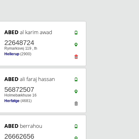
ABED
al karim awad
22648724
Rymarksvej 119 , th
Hellerup
(2900)
ABED
ali faraj hassan
56872507
Holmebækhuse 16
Herfølge
(4681)
ABED
berrahou
26662656