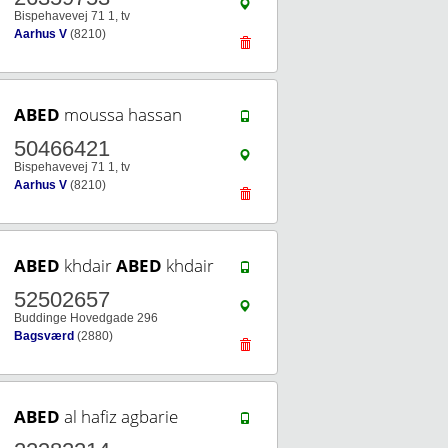
Bispehavevej 71 1, tv
Aarhus V
(8210)
ABED
moussa hassan
50466421
Bispehavevej 71 1, tv
Aarhus V
(8210)
ABED
khdair
ABED
khdair
52502657
Buddinge Hovedgade 296
Bagsværd
(2880)
ABED
al hafiz agbarie