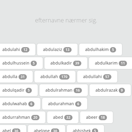
efternavne nærmer sig.
abdulahi
abdulaziz
abdulhakim
12
13
5
abdulhussein
abdulkadir
abdulkarim
5
39
11
abdulla
abdullah
abdullahi
31
170
57
abdulqadir
abdulrahman
abdulrazak
5
16
9
abdulwahab
abdurahman
6
6
abdurrahman
abed
abeer
20
32
18
abel
abelone
abhishek
30
30
5