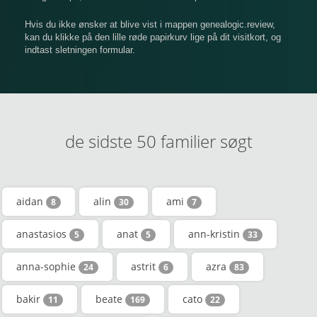
Hvis du ikke ønsker at blive vist i mappen genealogic.review,
kan du klikke på den lille røde papirkurv lige på dit visitkort, og
indtast sletningen formular.
de sidste 50 familier søgt
aidan
alin
ami
8
30
7
anastasios
anat
ann-kristin
5
5
33
anna-sophie
astrit
azra
24
6
83
bakir
beate
cato
11
169
22