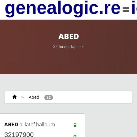
genealogic.rev
ABED
32 fundet familier
>
Abed
32
ABED
al latef halloum
32197900