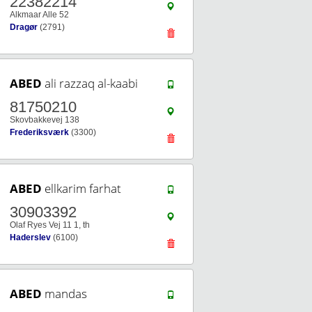
22382214
Alkmaar Alle 52
Dragør
(2791)
ABED
ali razzaq al-kaabi
81750210
Skovbakkevej 138
Frederiksværk
(3300)
ABED
ellkarim farhat
30903392
Olaf Ryes Vej 11 1, th
Haderslev
(6100)
ABED
mandas