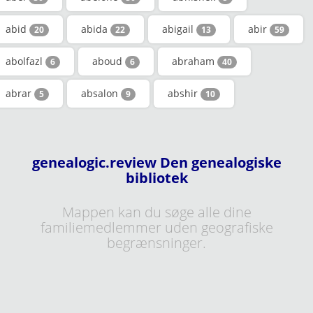
abid
abida
abigail
abir
20
22
13
59
abolfazl
aboud
abraham
6
6
40
abrar
absalon
abshir
5
9
10
genealogic.review Den genealogiske
bibliotek
Mappen kan du søge alle dine
familiemedlemmer uden geografiske
begrænsninger.