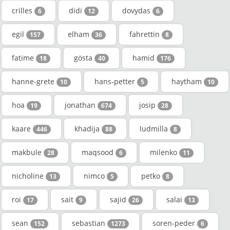
crilles
didi
dovydas
6
12
6
egil
elham
fahrettin
157
36
8
fatime
gösta
hamid
18
40
176
hanne-grete
hans-petter
haytham
10
5
10
hoa
jonathan
josip
19
674
28
kaare
khadija
ludmilla
446
88
8
makbule
maqsood
milenko
28
6
11
nicholine
nimco
petko
13
5
8
roi
sait
sajid
salai
17
9
26
13
sean
sebastian
soren-peder
152
1273
6