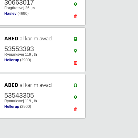
30663017
Frøgårdsvej 26 , tv
Haslev
(4690)
ABED
al karim awad
53553393
Rymarksvej 119 , th
Hellerup
(2900)
ABED
al karim awad
53543305
Rymarksvej 119 , th
Hellerup
(2900)