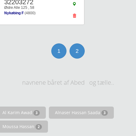
32203272
Østre Alle 125 , 58
Nykøbing F
(4800)
1
2
navnene båret af Abed og tælle..
Al Karim Awad
Alnaser Hassan Saada
3
3
Moussa Hassan
2