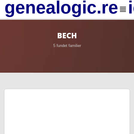
genealogic.rev
BECH
5 fundet familier