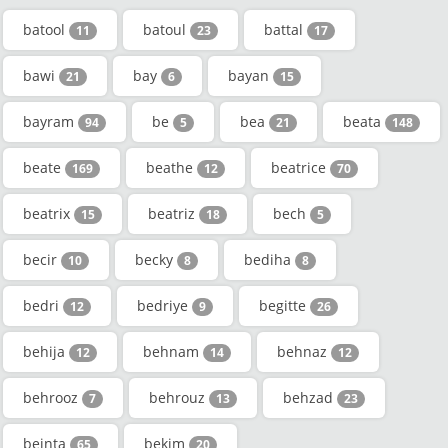
batool
batoul
battal
11
23
17
bawi
bay
bayan
21
6
15
bayram
be
bea
beata
94
5
21
148
beate
beathe
beatrice
169
12
70
beatrix
beatriz
bech
15
18
5
becir
becky
bediha
10
8
8
bedri
bedriye
begitte
12
9
26
behija
behnam
behnaz
12
14
12
behrooz
behrouz
behzad
7
13
23
beinta
bekim
65
20