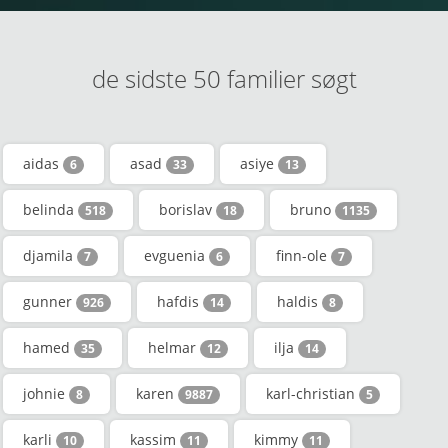
de sidste 50 familier søgt
aidas
asad
asiye
6
33
13
belinda
borislav
bruno
518
18
1135
djamila
evguenia
finn-ole
7
6
7
gunner
hafdis
haldis
926
14
8
hamed
helmar
ilja
35
12
14
johnie
karen
karl-christian
8
9887
5
karli
kassim
kimmy
10
11
11