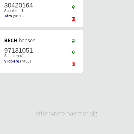
30420164
Søbakken 1
Tårs
(9830)
BECH
hansen
97131051
Soldalen 41
Vildbjerg
(7480)
efternavne nærmer sig.