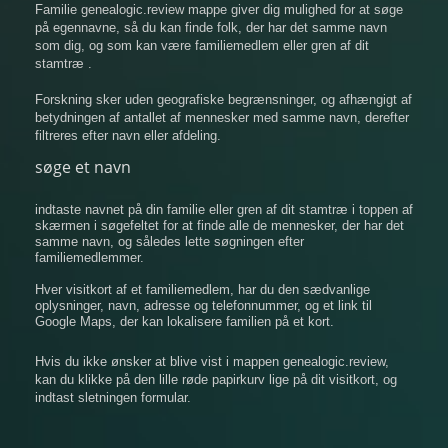
Familie genealogic.review mappe giver dig mulighed for at søge
på egennavne, så du kan finde folk, der har det samme navn
som dig, og som kan være familiemedlem eller gren af ​​dit
stamtræ .
Forskning sker uden geografiske begrænsninger, og afhængigt af
betydningen af ​​antallet af mennesker med samme navn, derefter
filtreres efter navn eller afdeling.
søge et navn
indtaste navnet på din familie eller gren af ​​dit stamtræ i toppen af
​​skærmen i søgefeltet for at finde alle de mennesker, der har det
samme navn, og således lette søgningen efter
familiemedlemmer.
Hver visitkort af et familiemedlem, har du den sædvanlige
oplysninger, navn, adresse og telefonnummer, og et link til
Google Maps, der kan lokalisere familien på et kort.
Hvis du ikke ønsker at blive vist i mappen genealogic.review,
kan du klikke på den lille røde papirkurv lige på dit visitkort, og
indtast sletningen formular.