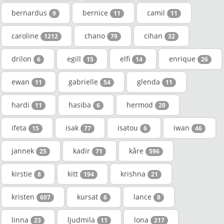
bernardus
bernice
camil
9
11
11
caroline
chano
cihan
1212
79
32
drilon
egill
elfi
enrique
6
15
14
26
ewan
gabrielle
glenda
11
54
11
hardi
hasiba
hermod
11
6
20
ifeta
isak
isatou
iwan
15
77
6
46
jannek
kadir
kåre
25
71
596
kirstie
kitt
krishna
8
194
21
kristen
kursat
lance
607
6
8
linna
ljudmila
lona
23
11
217