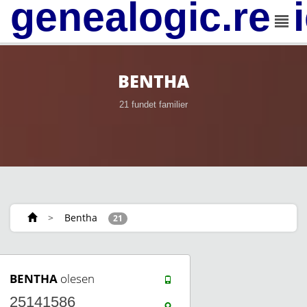
genealogic.rev
BENTHA
21 fundet familier
>
Bentha
21
BENTHA
olesen
25141586