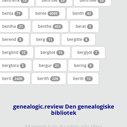
bent-erik
bent-ole
bent-ove
15
25
10
benta
bente
benth
77
9005
43
bentha
benthe
berat
21
603
5
berend
berg
bergitte
8
11
8
berglind
bergliot
bergljot
15
15
7
bergtora
bergur
bering
5
21
5
berit
berith
beritt
2400
228
12
genealogic.review Den genealogiske
bibliotek
Mappen kan du søge alle dine