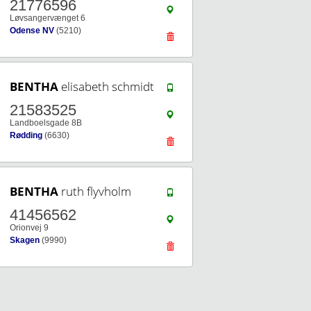
21776596
Løvsangervænget 6
Odense NV
(5210)
BENTHA
elisabeth schmidt
21583525
Landboelsgade 8B
Rødding
(6630)
BENTHA
ruth flyvholm
41456562
Orionvej 9
Skagen
(9990)