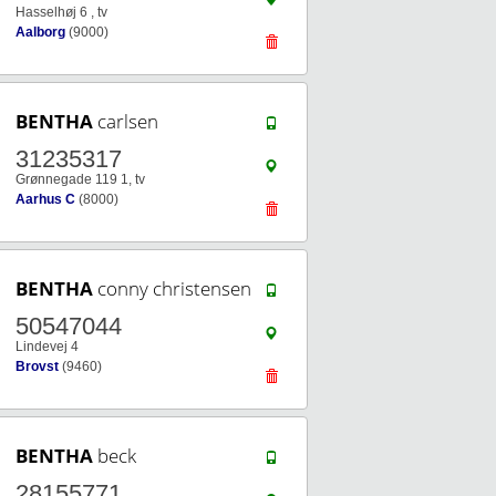
Hasselhøj 6 , tv
Aalborg
(9000)
BENTHA
carlsen
31235317
Grønnegade 119 1, tv
Aarhus C
(8000)
BENTHA
conny christensen
50547044
Lindevej 4
Brovst
(9460)
BENTHA
beck
28155771