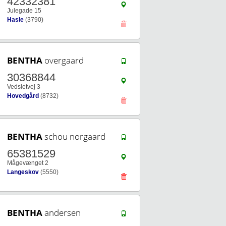
42332381
Julegade 15
Hasle
(3790)
BENTHA
overgaard
30368844
Vedsletvej 3
Hovedgård
(8732)
BENTHA
schou norgaard
65381529
Mågevænget 2
Langeskov
(5550)
BENTHA
andersen