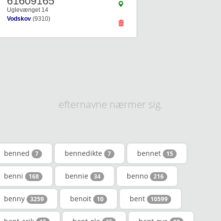
61609165
Uglevænget 14
Vodskov
(9310)
efternavne nærmer sig.
benned
bennedikte
bennet
7
7
15
benni
bennie
benno
168
34
216
benny
benoit
bent
3259
10
10599