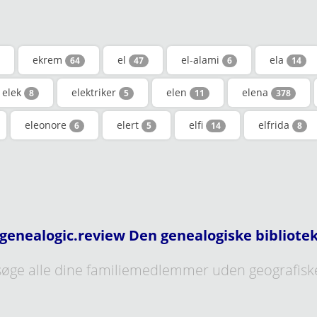
ekrem
el
el-alami
ela
64
47
6
14
elek
elektriker
elen
elena
8
5
11
378
eleonore
elert
elfi
elfrida
6
5
14
8
genealogic.review Den genealogiske bibliote
øge alle dine familiemedlemmer uden geografisk