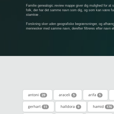
Familie genealogic.review mappe giver dig mulighed for at
folk, der har det samme navn som dig, og som kan være famil
stamtræ .
Forskning sker uden geografiske begrænsninger, og afhængigt
mennesker med samme navn, derefter filtreres efter navn ell
antoni
araceli
arifa
29
5
5
gerhart
halldora
hamid
11
9
176