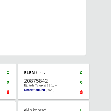
ELEN
hertz
20875842
Ejgårds Tværvej 7B 1, tv
Charlottenlund
(2920)
elén konrad