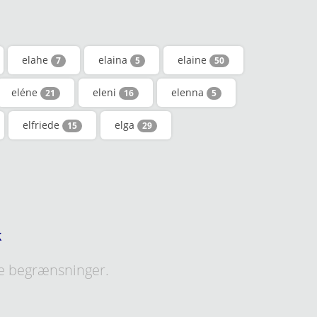
elahe
elaina
elaine
7
5
50
eléne
eleni
elenna
21
16
5
elfriede
elga
15
29
k
e begrænsninger.