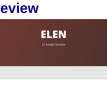
review
ELEN
11 fundet familier