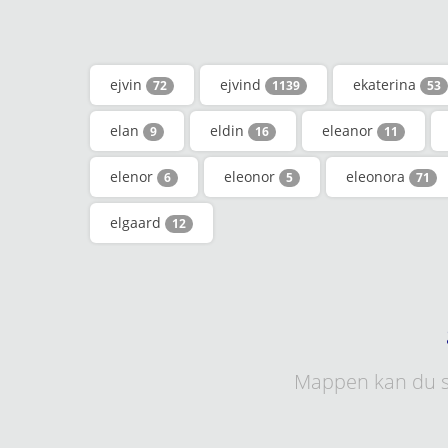
ejvin
ejvind
ekaterina
72
1139
53
elan
eldin
eleanor
9
16
11
elenor
eleonor
eleonora
6
5
71
elgaard
12
Mappen kan du s