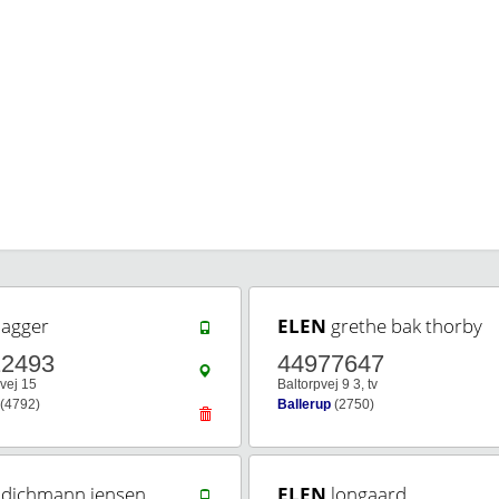
agger
ELEN
grethe bak thorby
12493
44977647
vej 15
Baltorpvej 9 3, tv
(4792)
Ballerup
(2750)
dichmann jensen
ELEN
longaard