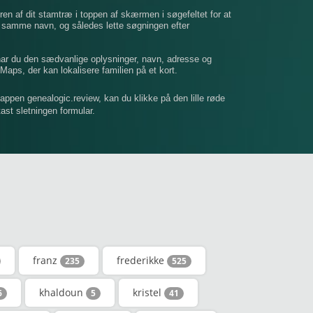
ren af ​​dit stamtræ i toppen af ​​skærmen i søgefeltet for at
t samme navn, og således lette søgningen efter
 har du den sædvanlige oplysninger, navn, adresse og
Maps, der kan lokalisere familien på et kort.
mappen genealogic.review, kan du klikke på den lille røde
dtast sletningen formular.
franz
frederikke
235
525
khaldoun
kristel
6
5
41