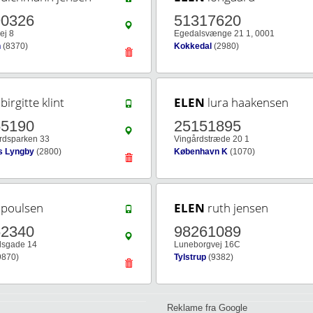
90326
51317620
ej 8
Egedalsvænge 21 1, 0001
n
(8370)
Kokkedal
(2980)
birgitte klint
ELEN
lura haakensen
55190
25151895
rdsparken 33
Vingårdstræde 20 1
s Lyngby
(2800)
København K
(1070)
poulsen
ELEN
ruth jensen
62340
98261089
dsgade 14
Luneborgvej 16C
9870)
Tylstrup
(9382)
Reklame fra Google