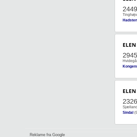
244
Tinghøjv
Hadste
ELEN
294
Hvidegå
Kongen
ELEN
232
Sjællan
Sindal
(
Reklame fra Google