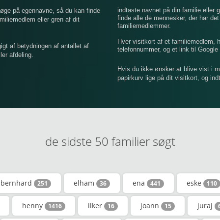
indtaste navnet på din familie eller g
 søge på egennavne, så du kan finde
finde alle de mennesker, der har de
iemedlem eller gren af ​​dit
familiemedlemmer.
Hver visitkort af et familiemedlem,
 af betydningen af ​​antallet af
telefonnummer, og et link til Google 
er afdeling.
Hvis du ikke ønsker at blive vist i 
papirkurv lige på dit visitkort, og in
de sidste 50 familier søgt
bernhard
elham
ena
eske
251
36
441
110
henny
ilker
joann
juraj
1416
16
15