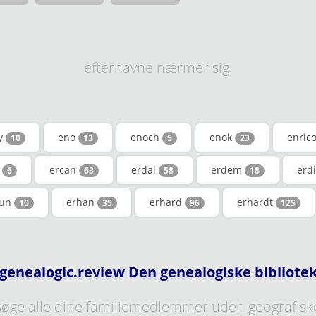
efternavne nærmer sig.
y
eno
enoch
enok
enric
10
13
5
23
o
ercan
erdal
erdem
erd
6
63
58
18
gun
erhan
erhard
erhardt
10
35
96
125
genealogic.review Den genealogiske bibliote
øge alle dine familiemedlemmer uden geografisk