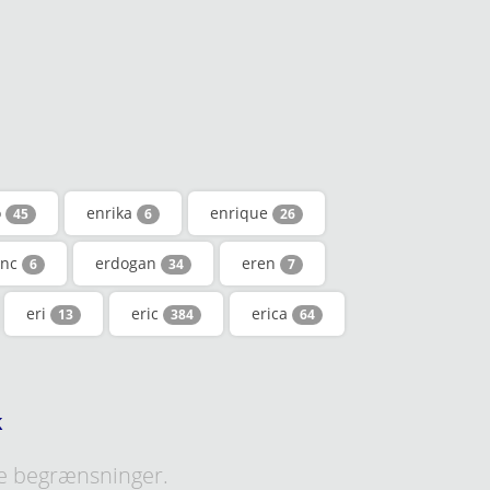
o
enrika
enrique
45
6
26
inc
erdogan
eren
6
34
7
eri
eric
erica
13
384
64
k
e begrænsninger.