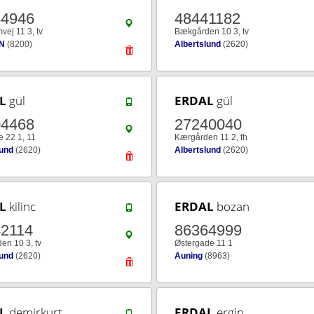
64946
48441182
vej 11 3, tv
Bækgården 10 3, tv
 N
(8200)
Albertslund
(2620)
L
gül
ERDAL
gül
04468
27240040
 22 1, 11
Kærgården 11 2, th
lund
(2620)
Albertslund
(2620)
L
kilinc
ERDAL
bozan
2114
86364999
en 10 3, tv
Østergade 11 1
lund
(2620)
Auning
(8963)
L
demirkurt
ERDAL
ergin