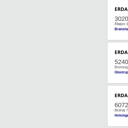
ERDA
302
Åfløjen 3
Brønshø
ERDA
524
Bovneag
Glostru
ERDA
607
Blishøj 7
Helsing