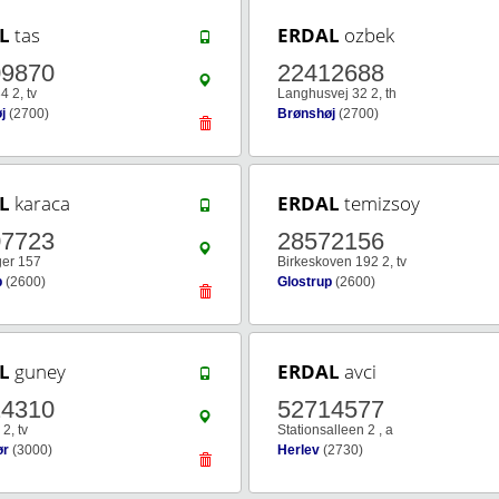
L
tas
ERDAL
ozbek
09870
22412688
4 2, tv
Langhusvej 32 2, th
j
(2700)
Brønshøj
(2700)
L
karaca
ERDAL
temizsoy
07723
28572156
er 157
Birkeskoven 192 2, tv
p
(2600)
Glostrup
(2600)
L
guney
ERDAL
avci
24310
52714577
 2, tv
Stationsalleen 2 , a
ør
(3000)
Herlev
(2730)