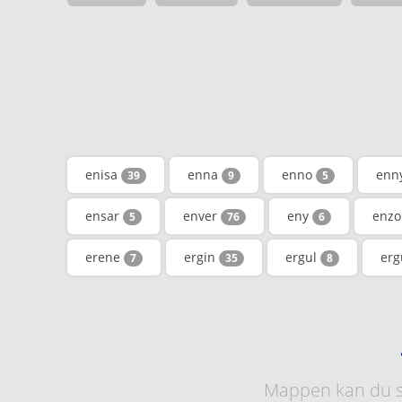
enisa
enna
enno
enn
39
9
5
ensar
enver
eny
enz
5
76
6
erene
ergin
ergul
er
7
35
8
Mappen kan du s