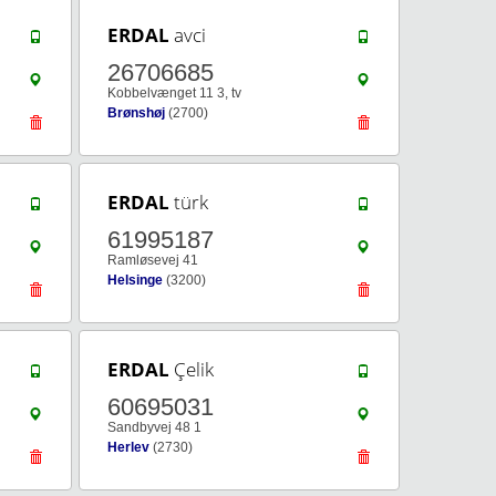
ERDAL
avci
26706685
Kobbelvænget 11 3, tv
Brønshøj
(2700)
ERDAL
türk
61995187
Ramløsevej 41
Helsinge
(3200)
ERDAL
Çelik
60695031
Sandbyvej 48 1
Herlev
(2730)