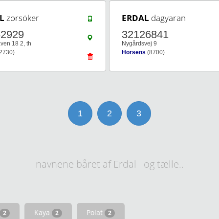
L
zorsöker
ERDAL
dagyaran
62929
32126841
ven 18 2, th
Nygårdsvej 9
2730)
Horsens
(8700)
1
2
3
navnene båret af Erdal og tælle..
Kaya
Polat
2
2
2