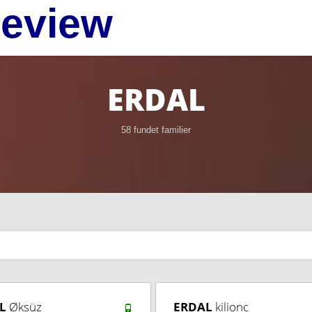
review
ERDAL
58 fundet familier
L
Øksüz
ERDAL
kilionc