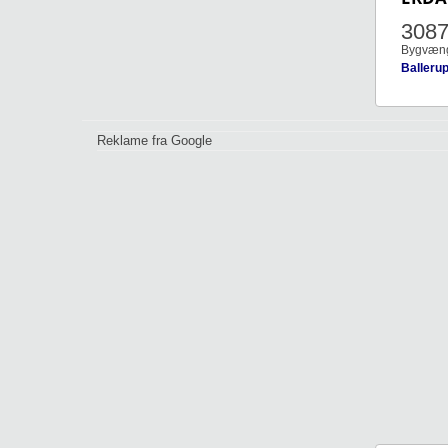
308
Bygvænge
Balleru
Reklame fra Google