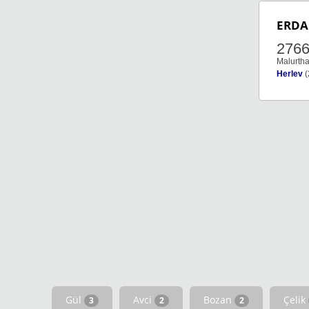
ERDA
276
Malurtha
Herlev
(
Gül
Avci
Bozan
Çelik
3
2
2