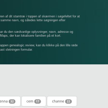
ren af ​​dit stamtræ i toppen af ​​skærmen i søgefeltet for at
t samme navn, og således lette søgningen efter
 har du den sædvanlige oplysninger, navn, adresse og
Maps, der kan lokalisere familien på et kort.
mappen genealogic.review, kan du klikke på den lille røde
dtast sletningen formular.
enna
cem
channe
32
17
22