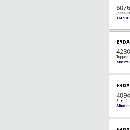
607
Lindholm
Aarhus
ERDA
423
Topperne
Alberts
ERDA
4094
Bækgård
Alberts
ERDA