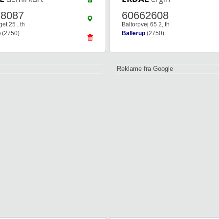
78087
60662608
t 25 , th
Baltorpvej 65 2, th
p
(2750)
Ballerup
(2750)
Reklame fra Google