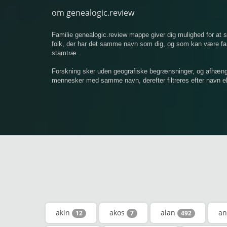
om genealogic.review
Familie genealogic.review mappe giver dig mulighed for at
folk, der har det samme navn som dig, og som kan være famil
stamtræ .
Forskning sker uden geografiske begrænsninger, og afhængigt
mennesker med samme navn, derefter filtreres efter navn ell
akin
akos
alan
an
12
7
492