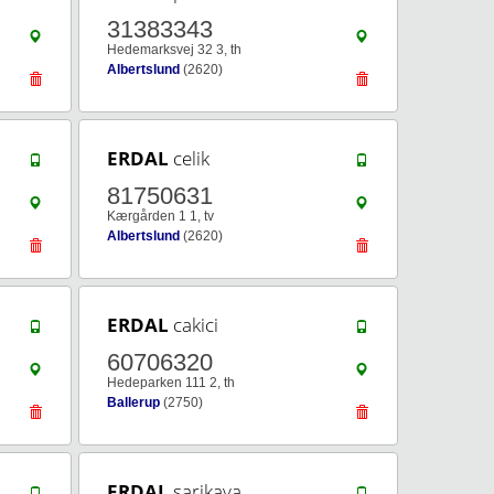
31383343
Hedemarksvej 32 3, th
Albertslund
(2620)
ERDAL
celik
81750631
Kærgården 1 1, tv
Albertslund
(2620)
ERDAL
cakici
60706320
Hedeparken 111 2, th
Ballerup
(2750)
ERDAL
sarikaya