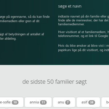
søge et navn
indtaste navnet på din familie eller g
 søge på egennavne, så du kan finde
finde alle de mennesker, der har de
iemedlem eller gren af ​​dit
familiemedlemmer.
Hver visitkort af et familiemedlem,
 af betydningen af ​​antallet af
telefonnummer, og et link til Google 
er afdeling.
Hvis du ikke ønsker at blive vist i 
papirkurv lige på dit visitkort, og in
de sidste 50 familier søgt
e-sofie
annia
anu
asif
b
10
11
7
38