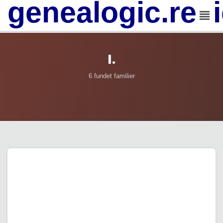
genealogic.rev
I.
6 fundet familier