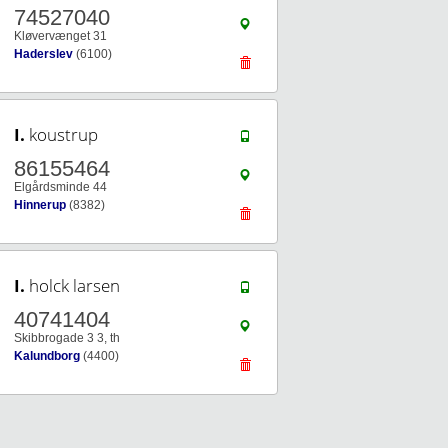
74527040
Kløvervænget 31
Haderslev
(6100)
I.
koustrup
86155464
Elgårdsminde 44
Hinnerup
(8382)
I.
holck larsen
40741404
Skibbrogade 3 3, th
Kalundborg
(4400)