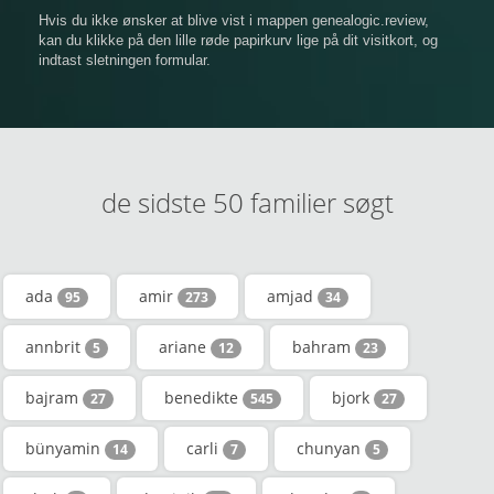
Hvis du ikke ønsker at blive vist i mappen genealogic.review,
kan du klikke på den lille røde papirkurv lige på dit visitkort, og
indtast sletningen formular.
de sidste 50 familier søgt
ada
amir
amjad
95
273
34
annbrit
ariane
bahram
5
12
23
bajram
benedikte
bjork
27
545
27
bünyamin
carli
chunyan
14
7
5