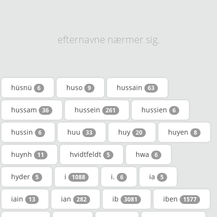
efternavne nærmer sig.
hüsnü
huso
hussain
6
9
63
hussam
hussein
hussien
36
261
6
hussin
huu
huy
huyen
6
33
20
8
huynh
hvidtfeldt
hwa
11
5
6
hyder
i
i.
ia
5
1088
6
5
iain
ian
ib
iben
13
282
3081
1577