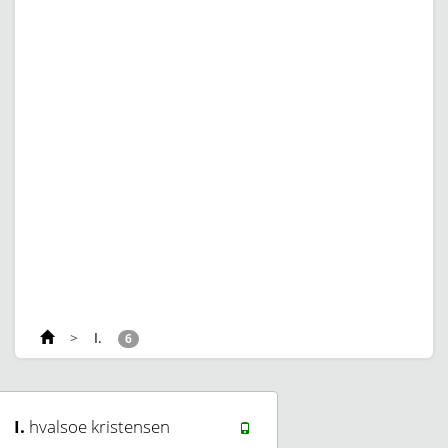
>
I.
6
I.
hvalsoe kristensen