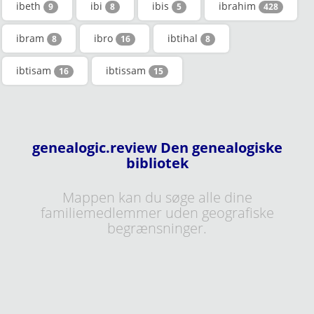
ibeth
ibi
ibis
ibrahim
9
8
5
428
ibram
ibro
ibtihal
8
16
8
ibtisam
ibtissam
16
15
genealogic.review Den genealogiske
bibliotek
Mappen kan du søge alle dine
familiemedlemmer uden geografiske
begrænsninger.