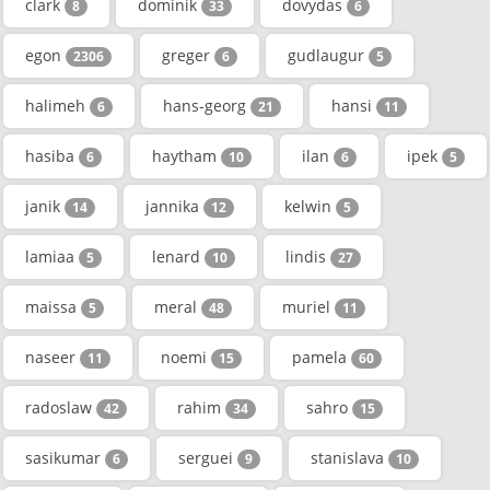
clark
dominik
dovydas
8
33
6
egon
greger
gudlaugur
2306
6
5
halimeh
hans-georg
hansi
6
21
11
hasiba
haytham
ilan
ipek
6
10
6
5
janik
jannika
kelwin
14
12
5
lamiaa
lenard
lindis
5
10
27
maissa
meral
muriel
5
48
11
naseer
noemi
pamela
11
15
60
radoslaw
rahim
sahro
42
34
15
sasikumar
serguei
stanislava
6
9
10