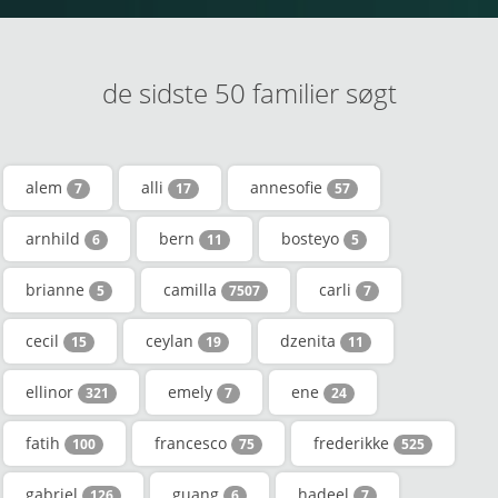
de sidste 50 familier søgt
alem
alli
annesofie
7
17
57
arnhild
bern
bosteyo
6
11
5
brianne
camilla
carli
5
7507
7
cecil
ceylan
dzenita
15
19
11
ellinor
emely
ene
321
7
24
fatih
francesco
frederikke
100
75
525
gabriel
guang
hadeel
126
6
7