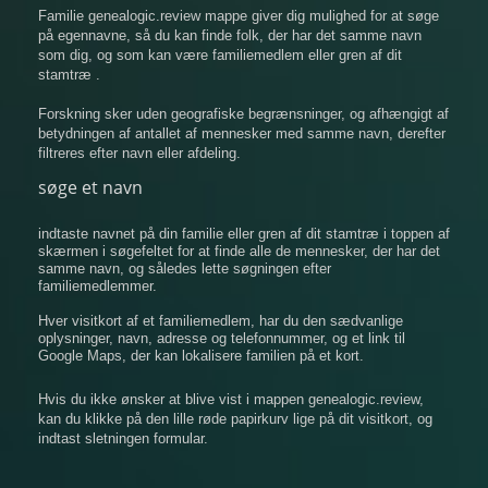
Familie genealogic.review mappe giver dig mulighed for at søge
på egennavne, så du kan finde folk, der har det samme navn
som dig, og som kan være familiemedlem eller gren af ​​dit
stamtræ .
Forskning sker uden geografiske begrænsninger, og afhængigt af
betydningen af ​​antallet af mennesker med samme navn, derefter
filtreres efter navn eller afdeling.
søge et navn
indtaste navnet på din familie eller gren af ​​dit stamtræ i toppen af
​​skærmen i søgefeltet for at finde alle de mennesker, der har det
samme navn, og således lette søgningen efter
familiemedlemmer.
Hver visitkort af et familiemedlem, har du den sædvanlige
oplysninger, navn, adresse og telefonnummer, og et link til
Google Maps, der kan lokalisere familien på et kort.
Hvis du ikke ønsker at blive vist i mappen genealogic.review,
kan du klikke på den lille røde papirkurv lige på dit visitkort, og
indtast sletningen formular.