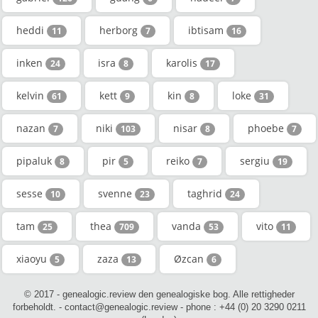
heddi
herborg
ibtisam
11
7
16
inken
isra
karolis
24
8
17
kelvin
kett
kin
loke
61
9
8
31
nazan
niki
nisar
phoebe
7
103
8
7
pipaluk
pir
reiko
sergiu
8
5
7
19
sesse
svenne
taghrid
10
23
24
tam
thea
vanda
vito
25
709
53
11
xiaoyu
zaza
Øzcan
5
13
6
© 2017 - genealogic.review den genealogiske bog. Alle rettigheder
forbeholdt. - contact@genealogic.review - phone : +44 (0) 20 3290 0211