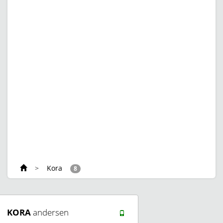
>
Kora
8
KORA
andersen