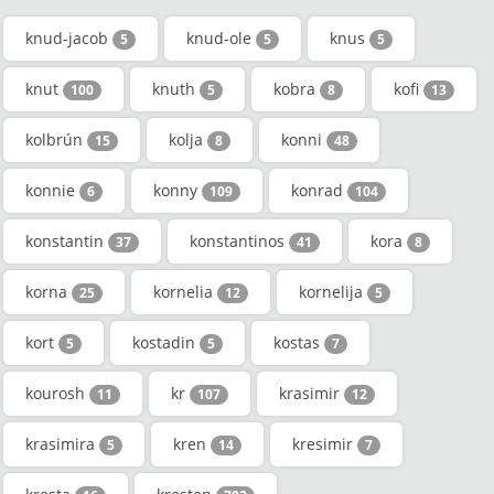
knud-jacob
knud-ole
knus
5
5
5
knut
knuth
kobra
kofi
100
5
8
13
kolbrún
kolja
konni
15
8
48
konnie
konny
konrad
6
109
104
konstantin
konstantinos
kora
37
41
8
korna
kornelia
kornelija
25
12
5
kort
kostadin
kostas
5
5
7
kourosh
kr
krasimir
11
107
12
krasimira
kren
kresimir
5
14
7