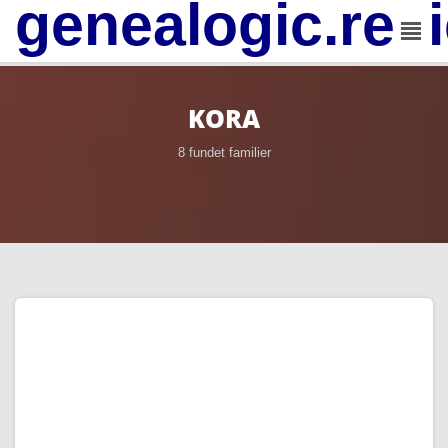
genealogic.rev
KORA
8 fundet familier