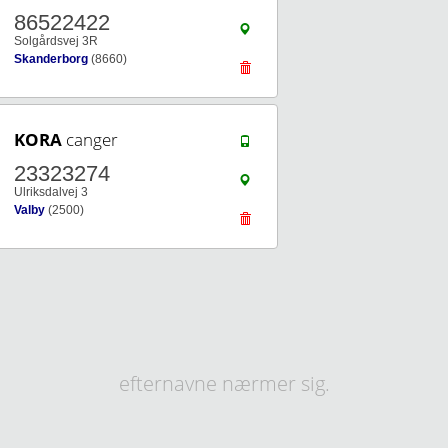
86522422
Solgårdsvej 3R
Skanderborg
(8660)
KORA
canger
23323274
Ulriksdalvej 3
Valby
(2500)
efternavne nærmer sig.