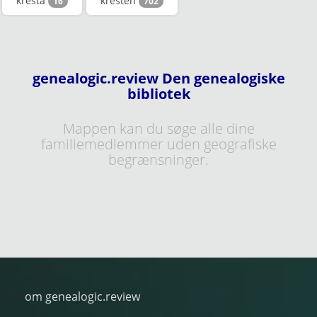
kresta
kresten
16
702
genealogic.review Den genealogiske
bibliotek
Mappen kan du søge alle dine
familiemedlemmer uden geografiske
begrænsninger.
om genealogic.review