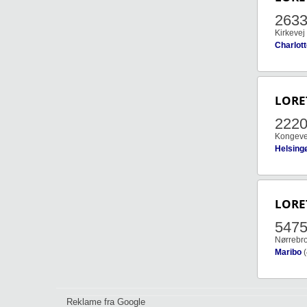
263
Kirkevej
Charlot
LORE
222
Kongeve
Helsing
LORE
547
Nørrebr
Maribo
(
Reklame fra Google