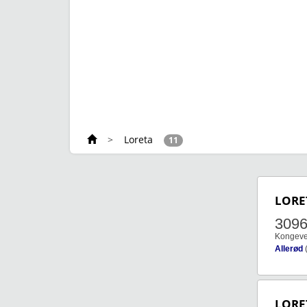
>
Loreta
11
LORE
309
Kongeve
Allerød
LORE