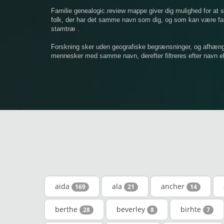
Familie genealogic.review mappe giver dig mulighed for at
folk, der har det samme navn som dig, og som kan være famil
stamtræ .
Forskning sker uden geografiske begrænsninger, og afhængigt
mennesker med samme navn, derefter filtreres efter navn ell
aida
ala
ancher
169
21
14
berthe
beverley
birhte
28
8
7