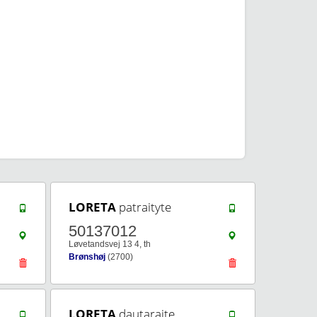
LORETA
patraityte
50137012
Løvetandsvej 13 4, th
Brønshøj
(2700)
LORETA
dautaraite