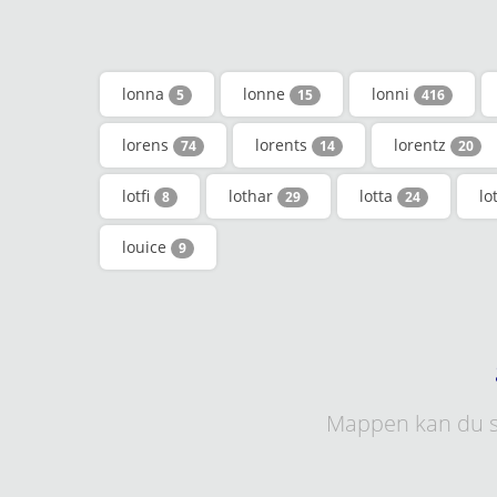
lonna
lonne
lonni
5
15
416
lorens
lorents
lorentz
74
14
20
lotfi
lothar
lotta
lo
8
29
24
louice
9
Mappen kan du s