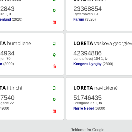
32843
23368854
 32 1, 9
Rytterhaven 19
tenlund
(2920)
Farum
(3520)
TA
bumbliene
LORETA
vaskova georgie
04934
42394886
jen 70
Lundtoftevej 184 1, tv
ør
(3000)
Kongens Lyngby
(2800)
TA
iftinchi
LORETA
navickienè
57540
51746435
ogade 22
Bredgade 27 1, th
4930)
Nørre Nebel
(6830)
Reklame fra Google