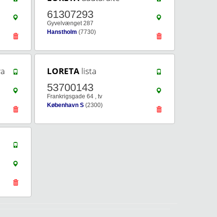
61307293
Gyvelvænget 287
Hanstholm
(7730)
va
LORETA
lista
53700143
Frankrigsgade 64 , tv
København S
(2300)