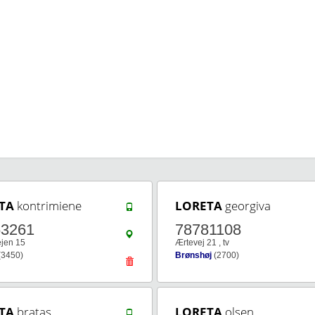
TA
kontrimiene
LORETA
georgiva
63261
78781108
jen 15
Ærtevej 21 , tv
(3450)
Brønshøj
(2700)
TA
bratas
LORETA
olsen