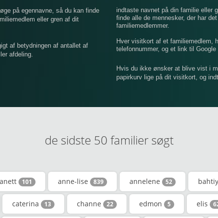
indtaste navnet på din familie eller g
 søge på egennavne, så du kan finde
finde alle de mennesker, der har de
iemedlem eller gren af ​​dit
familiemedlemmer.
Hver visitkort af et familiemedlem,
 af betydningen af ​​antallet af
telefonnummer, og et link til Google 
er afdeling.
Hvis du ikke ønsker at blive vist i 
papirkurv lige på dit visitkort, og in
de sidste 50 familier søgt
anett
anne-lise
annelene
bahti
101
839
52
caterina
channe
edmon
elis
13
22
5
6