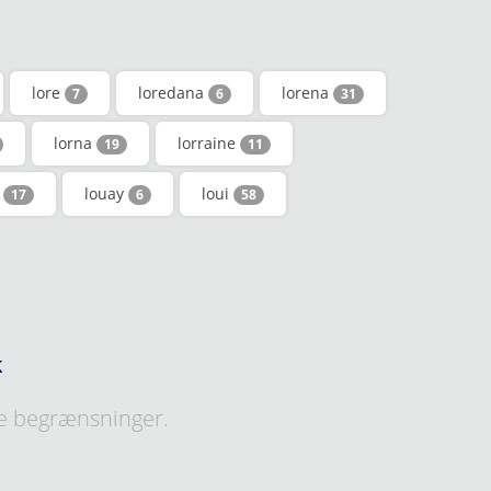
lore
loredana
lorena
7
6
31
lorna
lorraine
19
11
u
louay
loui
17
6
58
k
e begrænsninger.