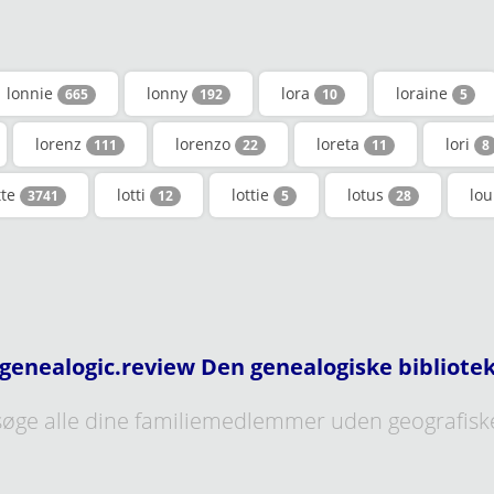
lonnie
lonny
lora
loraine
665
192
10
5
lorenz
lorenzo
loreta
lori
111
22
11
8
tte
lotti
lottie
lotus
lo
3741
12
5
28
genealogic.review Den genealogiske bibliote
øge alle dine familiemedlemmer uden geografisk