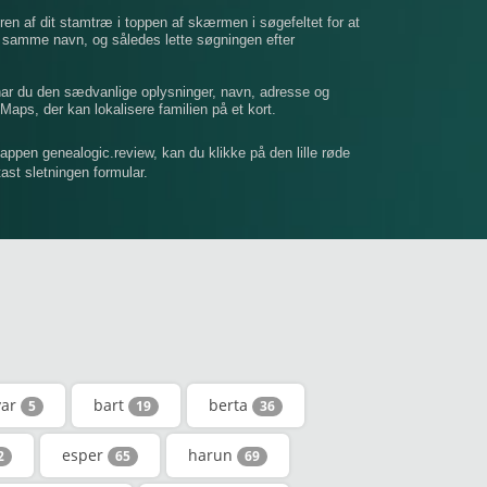
ren af ​​dit stamtræ i toppen af ​​skærmen i søgefeltet for at
t samme navn, og således lette søgningen efter
 har du den sædvanlige oplysninger, navn, adresse og
Maps, der kan lokalisere familien på et kort.
mappen genealogic.review, kan du klikke på den lille røde
dtast sletningen formular.
yar
bart
berta
5
19
36
esper
harun
2
65
69