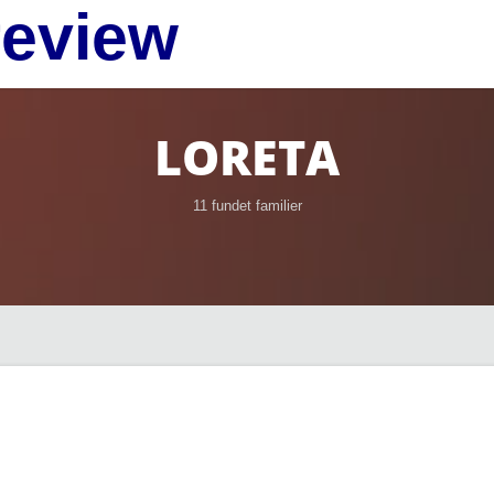
review
LORETA
11 fundet familier