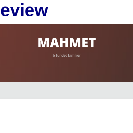
review
MAHMET
6 fundet familier