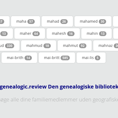
maha
mahad
mahamed
67
57
26
30
n
maher
mahesh
mahin
13
64
16
13
ud
mahmud
mahmut
mahnaz
330
18
92
3
mai-brith
mai-britt
mai-lis
14
585
5
genealogic.review Den genealogiske bibliote
øge alle dine familiemedlemmer uden geografisk