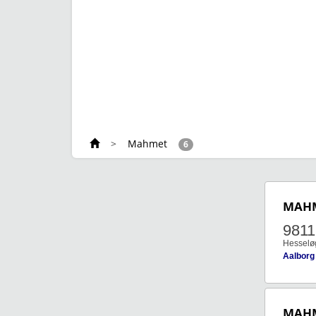
>
Mahmet
6
MAH
9811
Hesseløg
Aalborg
MAH