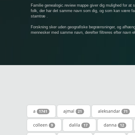
Familie genealogic.review mappe giver dig mulighed for at
folk, der har det samme navn som dig, og som kan være famil
stamtræ .
Forskning sker uden geografiske begrænsninger, og afhængigt
mennesker med samme navn, derefter filtreres efter navn ell
a
ajmal
aleksandar
1741
21
71
colleen
dalila
danna
9
17
12