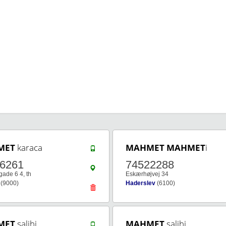
MET
karaca
MAHMET
MAHMET
i
6261
74522288
ade 6 4, th
Eskærhøjvej 34
(9000)
Haderslev
(6100)
MET
salihi
MAHMET
salihi