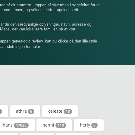
ren af ​​dit stamtræ i toppen af ​​skærmen i søgefeltet for at
t samme navn, og således lette søgningen efter
 har du den sædvanlige oplysninger, navn, adresse og
Maps, der kan lokalisere familien på et kort.
mappen genealogic.review, kan du klikke på den lille røde
dtast sletningen formular.
athra
celeste
6
13
hans
henni
herly
17038
110
6