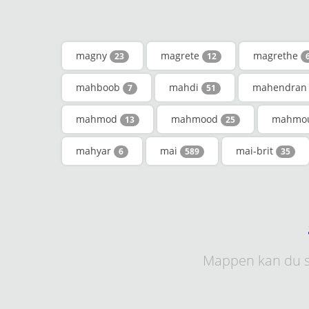
magny
magrete
magrethe
23
12
mahboob
mahdi
mahendra
7
51
mahmod
mahmood
mahmo
13
25
mahyar
mai
mai-brit
6
589
35
Mappen kan du s