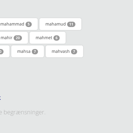
mahammad
mahamud
5
11
mahir
mahmet
20
6
mahsa
mahvash
0
7
7
k
e begrænsninger.