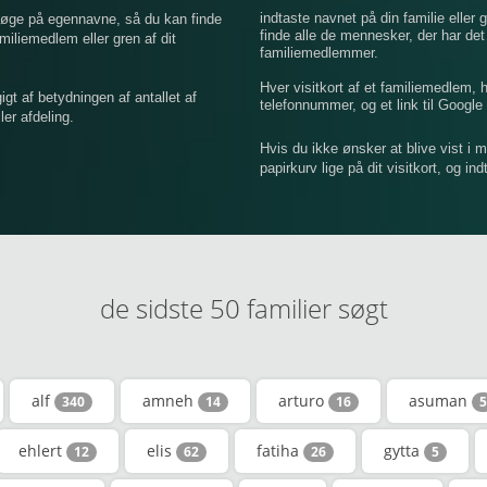
indtaste navnet på din familie eller g
 søge på egennavne, så du kan finde
finde alle de mennesker, der har de
iemedlem eller gren af ​​dit
familiemedlemmer.
Hver visitkort af et familiemedlem,
 af betydningen af ​​antallet af
telefonnummer, og et link til Google 
er afdeling.
Hvis du ikke ønsker at blive vist i 
papirkurv lige på dit visitkort, og in
de sidste 50 familier søgt
alf
amneh
arturo
asuman
340
14
16
5
ehlert
elis
fatiha
gytta
12
62
26
5