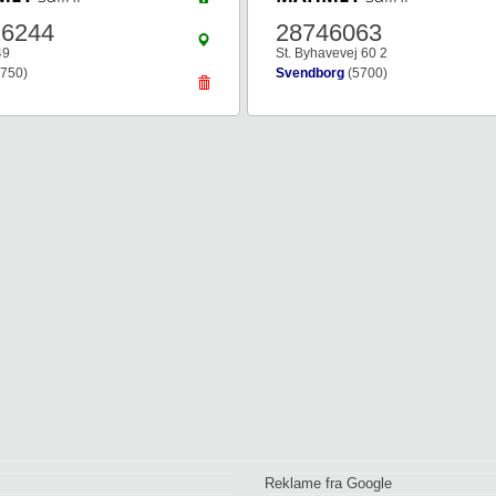
16244
28746063
49
St. Byhavevej 60 2
750)
Svendborg
(5700)
Reklame fra Google