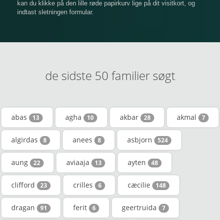
kan du klikke på den lille røde papirkurv lige på dit visitkort, og
indtast sletningen formular.
de sidste 50 familier søgt
abas
agha
akbar
akmal
13
10
28
7
algirdas
anees
asbjorn
8
8
524
aung
aviaaja
ayten
22
13
48
clifford
crilles
cæcilie
23
6
148
dragan
ferit
geertruida
91
6
7