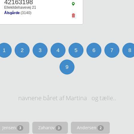
42163198
Ellekildehavevej 21
Ålsgårde
(3140)
1
2
3
4
5
6
7
8
9
navnene båret af Martina og tælle..
Jensen
Zaharov
Andersen
3
3
2