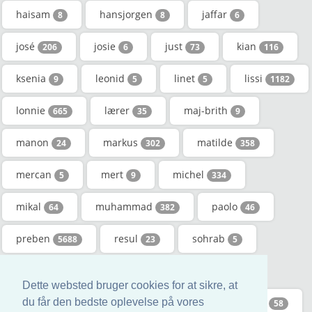
haisam
hansjorgen
jaffar
8
8
6
josé
josie
just
kian
206
6
73
116
ksenia
leonid
linet
lissi
9
5
5
1182
lonnie
lærer
maj-brith
665
35
9
manon
markus
matilde
24
302
358
mercan
mert
michel
5
9
334
mikal
muhammad
paolo
64
382
46
preben
resul
sohrab
5688
23
5
steen-bo
tasha
valerio
5
12
8
Dette websted bruger cookies for at sikre, at
willum
yuri
zaid
zeliha
du får den bedste oplevelse på vores
9
8
22
58