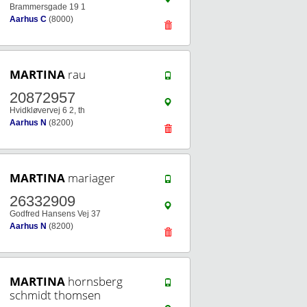
Brammersgade 19 1
Aarhus C
(8000)
MARTINA
rau
20872957
Hvidkløvervej 6 2, th
Aarhus N
(8200)
MARTINA
mariager
26332909
Godfred Hansens Vej 37
Aarhus N
(8200)
MARTINA
hornsberg
schmidt thomsen