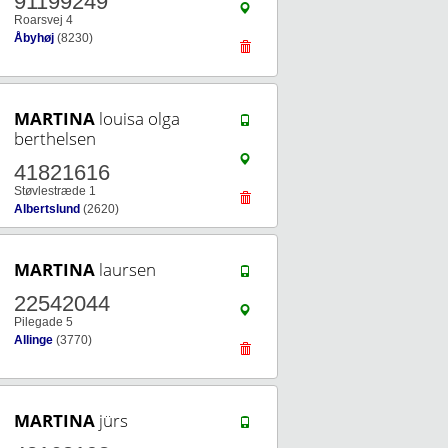
91199249
Roarsvej 4
Åbyhøj
(8230)
MARTINA
louisa olga
berthelsen
41821616
Støvlestræde 1
Albertslund
(2620)
MARTINA
laursen
22542044
Pilegade 5
Allinge
(3770)
MARTINA
jürs