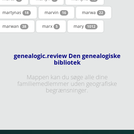
martynas
marvin
marwa
18
16
22
marwan
marx
mary
38
5
1012
genealogic.review Den genealogiske
bibliotek
Mappen kan du søge alle dine
familiemedlemmer uden geografiske
begrænsninger.