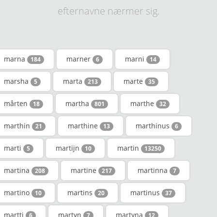
efternavne nærmer sig.
marna
marner
marni
184
6
14
marsha
marta
marte
5
213
35
mårten
martha
marthe
18
801
32
marthin
marthine
marthinus
21
13
6
marti
martijn
martin
5
10
13250
martina
martine
martinna
208
217
7
martino
martins
martinus
10
20
37
martti
martyn
martyna
6
7
12