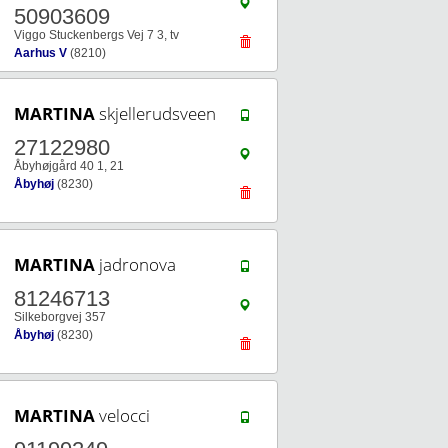
50903609
Viggo Stuckenbergs Vej 7 3, tv
Aarhus V
(8210)
MARTINA
skjellerudsveen
27122980
Åbyhøjgård 40 1, 21
Åbyhøj
(8230)
MARTINA
jadronova
81246713
Silkeborgvej 357
Åbyhøj
(8230)
MARTINA
velocci