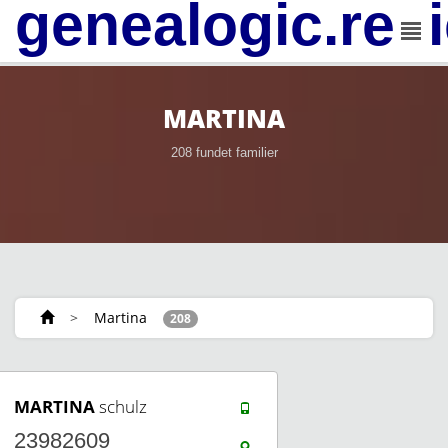
genealogic.rev
MARTINA
208 fundet familier
>
Martina
208
MARTINA
schulz
23982609