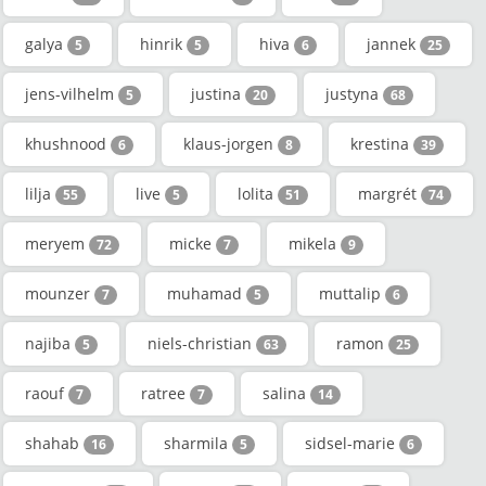
galya
hinrik
hiva
jannek
5
5
6
25
jens-vilhelm
justina
justyna
5
20
68
khushnood
klaus-jorgen
krestina
6
8
39
lilja
live
lolita
margrét
55
5
51
74
meryem
micke
mikela
72
7
9
mounzer
muhamad
muttalip
7
5
6
najiba
niels-christian
ramon
5
63
25
raouf
ratree
salina
7
7
14
shahab
sharmila
sidsel-marie
16
5
6