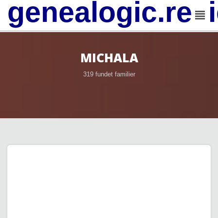
genealogic.rev
MICHALA
319 fundet familier