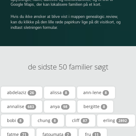
Google Maps, der kan lokalisere familien på et kort.
Hvis du ikke ønsker at blive vist i mappen genealogic.review,
kan du klikke på den lille røde papirkurv lige på dit visitkort, og
indtast sletningen formular.
de sidste 50 familier søgt
abdelaziz
alissa
ann-lene
26
8
8
annalise
anya
bergitte
683
98
8
bobi
chung
cliff
erling
8
8
87
2892
fatme
fatoumata
fru
71
7
11