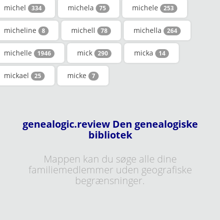
michel
michela
michele
334
75
253
micheline
michell
michella
8
78
264
michelle
mick
micka
1946
290
14
mickael
micke
25
7
genealogic.review Den genealogiske
bibliotek
Mappen kan du søge alle dine
familiemedlemmer uden geografiske
begrænsninger.