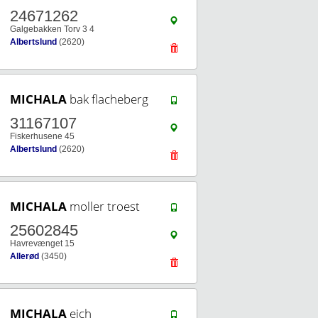
24671262
Galgebakken Torv 3 4
Albertslund
(2620)
MICHALA
bak flacheberg
31167107
Fiskerhusene 45
Albertslund
(2620)
MICHALA
moller troest
25602845
Havrevænget 15
Allerød
(3450)
MICHALA
eich