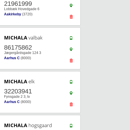
21961999
Lobbæk Hovedgade 6
Aakirkeby
(3720)
MICHALA
valbak
86175862
Jægergårdsgade 124 3
Aarhus C
(8000)
MICHALA
elk
32203941
Fynsgade 2 3, tv
Aarhus C
(8000)
MICHALA
hogsgaard