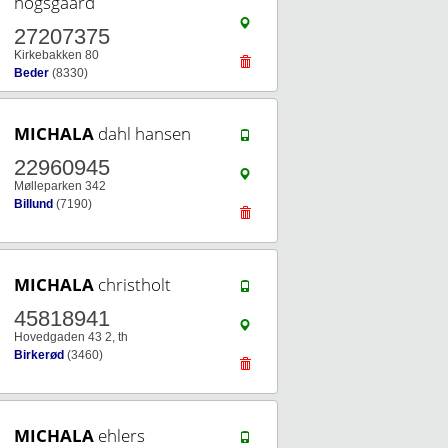
hogsgaard
27207375
Kirkebakken 80
Beder
(8330)
MICHALA
dahl hansen
22960945
Mølleparken 342
Billund
(7190)
MICHALA
christholt
45818941
Hovedgaden 43 2, th
Birkerød
(3460)
MICHALA
ehlers