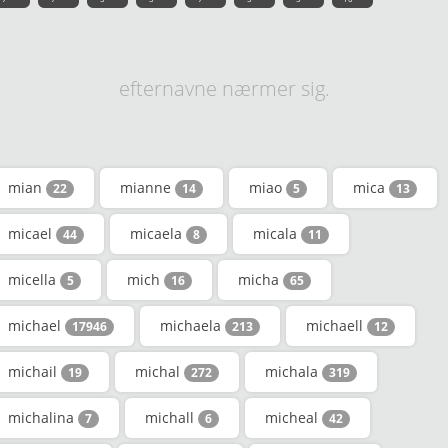
efternavne nærmer sig.
mian
mianne
miao
mica
22
14
5
13
micael
micaela
micala
44
8
11
micella
mich
micha
5
16
65
michael
michaela
michaell
17946
213
12
michail
michal
michala
19
272
319
michalina
michall
micheal
7
6
42