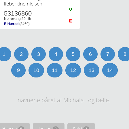
lieberkind nielsen
53136860
Nørrevang 59 , th
Birkerød
(3460)
1
2
3
4
5
6
7
8
9
10
11
12
13
14
navnene båret af Michala og tælle..
Hansen
Jensen
Petri
5
3
3