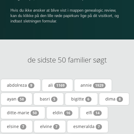
Hvis du ikke ønsker at blive vist i mappen genealogic.review,
kan du klikke på den lille røde papirkurv lige på dit visitkort, og
indtast sletningen formular.
de sidste 50 familier søgt
abdolreza
ali
annie
9
1169
1929
ayan
basri
bigitte
dima
58
5
6
8
ditte-marie
eldin
elfi
50
16
14
elsine
elvine
esmeralda
7
7
7