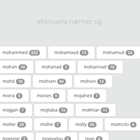
efternavne nærmer sig.
mohammed
mohamoud
mohamud
632
13
24
mohan
mohanad
mohannad
10
5
10
mohd
mohsen
mohsin
18
66
12
moira
moises
mojahed
5
9
7
mojgan
mojtaba
mokhtar
7
15
11
moller
mollie
molly
momcilo
28
7
66
6
momme
momodou
mon
7
5
8