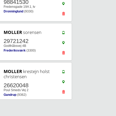
98841530
Fredensgade 19A 1, tv
Dronninglund
(9330)
MOLLER
sorensen
29721242
Godthåbsvej 4B
Frederiksværk
(3300)
MOLLER
krestejn holst
christensen
26620048
Poul Smeds Vej 2
Gandrup
(9362)