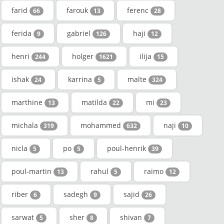
farid
farouk
ferenc
66
13
28
ferida
gabriel
haji
9
126
12
henri
holger
ilija
244
1621
15
ishak
karrina
malte
24
5
324
marthine
matilda
mi
13
22
23
michala
mohammed
naji
319
632
10
nicla
po
poul-henrik
5
5
39
poul-martin
rahul
raimo
13
5
12
riber
sadegh
sajid
6
9
26
sarwat
sher
shivan
5
8
7