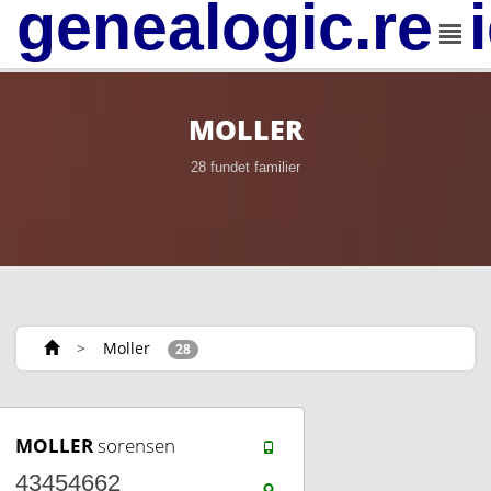
genealogic.rev
MOLLER
28 fundet familier
>
Moller
28
MOLLER
sorensen
43454662