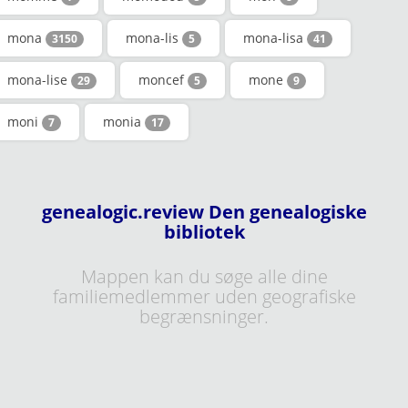
mona
mona-lis
mona-lisa
3150
5
41
mona-lise
moncef
mone
29
5
9
moni
monia
7
17
genealogic.review Den genealogiske
bibliotek
Mappen kan du søge alle dine
familiemedlemmer uden geografiske
begrænsninger.