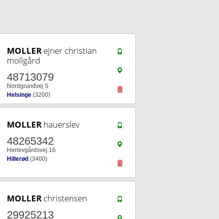
MOLLER
ejner christian
mollgård
48713079
Nordgrundvej 5
Helsinge
(3200)
MOLLER
hauerslev
48265342
Herlevgårdsvej 16
Hillerød
(3400)
MOLLER
christensen
29925213