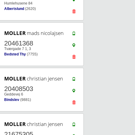
Humlehusene 84
Albertslund
(2620)
MOLLER
mads nicolajsen
20461368
Tværgade 7 1, 3
Bedsted Thy
(7755)
MOLLER
christian jensen
20408503
Geddevej 6
Bindslev
(9881)
MOLLER
christian jensen
21675305