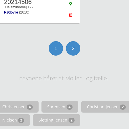
20214506
Juelsmindevej 177
Rødovre
(2610)
1
2
navnene båret af Moller og tælle..
Christensen
Sorensen
Christian Jensen
4
4
2
Nielsen
Sletting Jensen
2
2