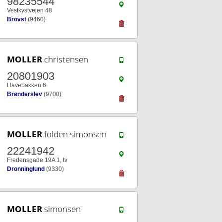
98235544
Vestkystvejen 48
Brovst
(9460)
MOLLER
christensen
20801903
Havebakken 6
Brønderslev
(9700)
MOLLER
folden simonsen
22241942
Fredensgade 19A 1, tv
Dronninglund
(9330)
MOLLER
simonsen