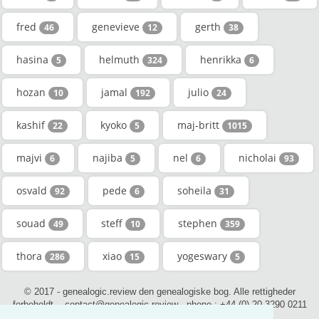
fred
genevieve
gerth
46
12
38
hasina
helmuth
henrikka
5
324
6
hozan
jamal
julio
10
192
24
kashif
kyoko
maj-britt
22
5
1015
majvi
najiba
nel
nicholai
6
5
6
93
osvald
pede
soheila
92
6
31
souad
steff
stephen
49
10
359
thora
xiao
yogeswary
286
15
5
© 2017 - genealogic.review den genealogiske bog. Alle rettigheder
forbeholdt. - contact@genealogic.review - phone : +44 (0) 20 3290 0211
(London)