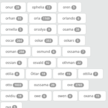
onur
ophelia
oren
28
12
5
orhan
orla
orlando
93
1169
6
ornella
orsolya
osama
5
9
38
oscar
oskar
oskars
264
353
5
osman
osmund
ossama
258
6
7
ossian
osvald
othman
5
92
22
otilia
Óttar
otte
ottilia
8
18
15
7
otto
oussama
ove
1033
20
2765
ovidiu
owe
owen
oxana
18
6
6
15
oya
5