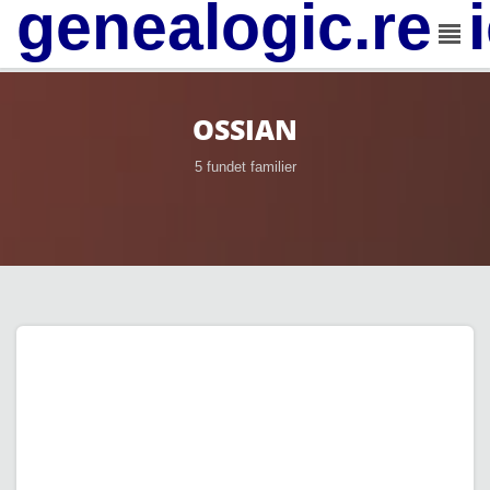
genealogic.rev
OSSIAN
5 fundet familier