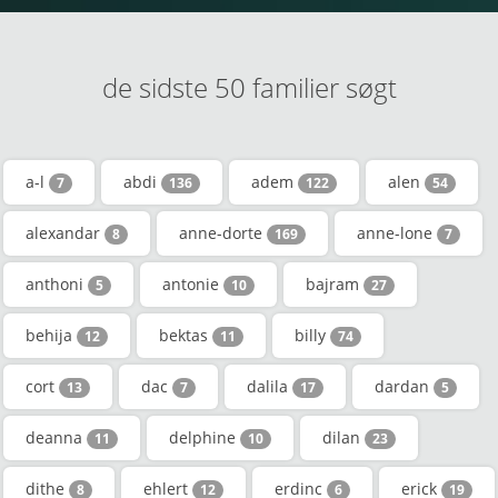
de sidste 50 familier søgt
a-l
abdi
adem
alen
7
136
122
54
alexandar
anne-dorte
anne-lone
8
169
7
anthoni
antonie
bajram
5
10
27
behija
bektas
billy
12
11
74
cort
dac
dalila
dardan
13
7
17
5
deanna
delphine
dilan
11
10
23
dithe
ehlert
erdinc
erick
8
12
6
19