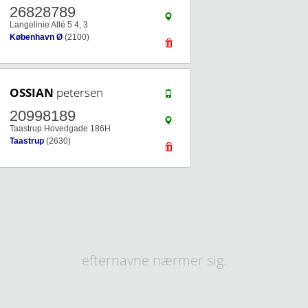
26828789
Langelinie Allé 5 4, 3
København Ø
(2100)
OSSIAN
petersen
20998189
Taastrup Hovedgade 186H
Taastrup
(2630)
efternavne nærmer sig.