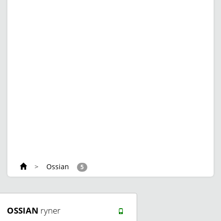
>
Ossian
5
OSSIAN
ryner