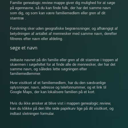
Familie genealogic.review mappe giver dig mulighed for at søge
på egennavne, så du kan finde folk, der har det samme navn
som dig, og som kan være familiemedlem eller gren af ​​dit
stamtræ .
Forskning sker uden geografiske begrænsninger, og afhængigt af
betydningen af ​​antallet af mennesker med samme navn, derefter
filtreres efter navn eller afdeling.
søge et navn
indtaste navnet på din familie eller gren af ​​dit stamtræ i toppen af
​​skærmen i søgefeltet for at finde alle de mennesker, der har det
samme navn, og således lette søgningen efter
familiemedlemmer.
Hver visitkort af et familiemedlem, har du den sædvanlige
oplysninger, navn, adresse og telefonnummer, og et link til
Google Maps, der kan lokalisere familien på et kort.
Hvis du ikke ønsker at blive vist i mappen genealogic.review,
kan du klikke på den lille røde papirkurv lige på dit visitkort, og
indtast sletningen formular.