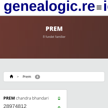
genealogic.rev
PREM
8 fundet familier
>
Prem
8
PREM
chandra bhandari
28974812