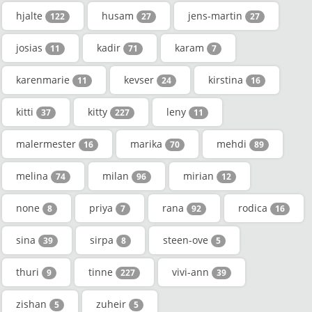
hjalte
husam
jens-martin
122
27
27
josias
kadir
karam
11
71
7
karenmarie
kevser
kirstina
11
24
16
kitti
kitty
leny
37
227
11
malermester
marika
mehdi
16
70
89
melina
milan
mirian
74
96
12
none
priya
rana
rodica
8
7
92
16
sina
sirpa
steen-ove
39
8
5
thuri
tinne
vivi-ann
9
227
39
zishan
zuheir
5
5