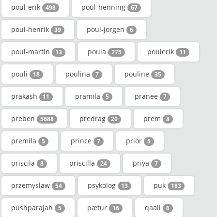
poul-erik
poul-henning
498
67
poul-henrik
poul-jorgen
39
6
poul-martin
poula
poulerik
13
275
11
pouli
poulina
pouline
18
7
35
prakash
pramila
pranee
11
5
7
preben
predrag
prem
5688
20
8
premila
prince
prior
5
7
5
priscila
priscilla
priya
8
24
7
przemyslaw
psykolog
puk
54
13
183
pushparajah
pætur
qaali
5
16
6