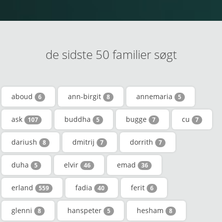
de sidste 50 familier søgt
aboud
ann-birgit
annemaria
6
8
5
ask
buddha
bugge
cu
107
5
7
7
dariush
dmitrij
dorrith
8
7
7
duha
elvir
emad
5
46
36
erland
fadia
ferit
559
40
6
glenni
hanspeter
hesham
8
5
8