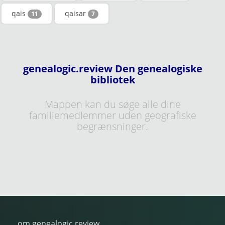
qais
qaisar
11
7
genealogic.review Den genealogiske
bibliotek
Mappen kan du søge alle dine
familiemedlemmer uden geografiske
begrænsninger.
om genealogic.review