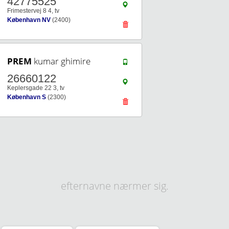
42775525
Frimestervej 8 4, tv
København NV
(2400)
PREM
kumar ghimire
26660122
Keplersgade 22 3, tv
København S
(2300)
efternavne nærmer sig.