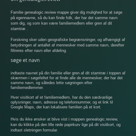
Familie genealogic.review mappe giver dig mulighed for at søge
på egennavne, så du kan finde folk, der har det samme navn
som dig, og som kan være familiemedlem eller gren af ​​dit
stamtræ .
Forskning sker uden geografiske begrænsninger, og afhængigt af
betydningen af ​​antallet af mennesker med samme navn, derefter
filtreres efter navn eller afdeling.
søge et navn
indtaste navnet på din familie eller gren af ​​dit stamtræ i toppen af
​​skærmen i søgefeltet for at finde alle de mennesker, der har det
samme navn, og således lette søgningen efter
familiemedlemmer.
Hver visitkort af et familiemedlem, har du den sædvanlige
oplysninger, navn, adresse og telefonnummer, og et link til
Google Maps, der kan lokalisere familien på et kort.
Hvis du ikke ønsker at blive vist i mappen genealogic.review,
kan du klikke på den lille røde papirkurv lige på dit visitkort, og
indtast sletningen formular.