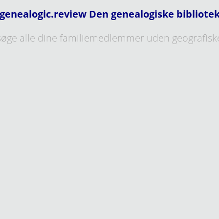
genealogic.review Den genealogiske bibliote
øge alle dine familiemedlemmer uden geografisk