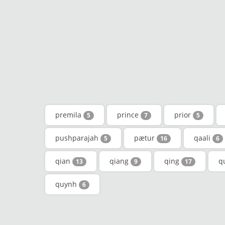
premila
prince
prior
5
7
5
pushparajah
pætur
qaali
5
16
6
qian
qiang
qing
q
13
9
17
quynh
6