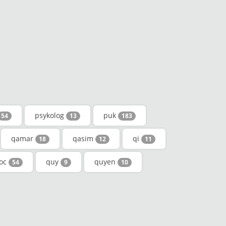
psykolog
puk
54
13
183
qamar
qasim
qi
18
12
11
oc
quy
quyen
54
9
10