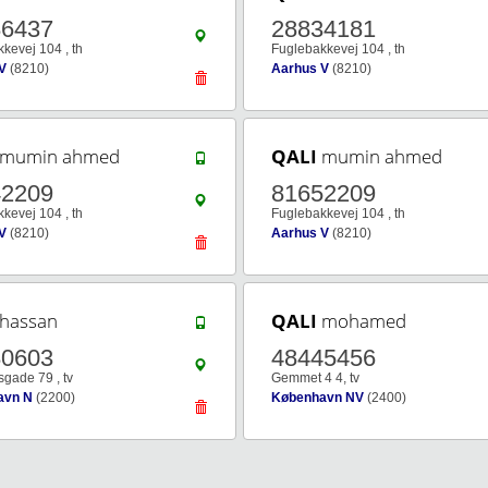
86437
28834181
kevej 104 , th
Fuglebakkevej 104 , th
V
(8210)
Aarhus V
(8210)
mumin ahmed
QALI
mumin ahmed
42209
81652209
kevej 104 , th
Fuglebakkevej 104 , th
V
(8210)
Aarhus V
(8210)
hassan
QALI
mohamed
80603
48445456
gade 79 , tv
Gemmet 4 4, tv
avn N
(2200)
København NV
(2400)