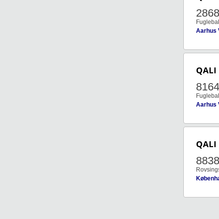
286
Fuglebak
Aarhus 
QALI
816
Fuglebak
Aarhus 
QALI
883
Rovsings
Københ