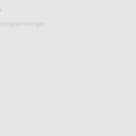
k
e begrænsninger.