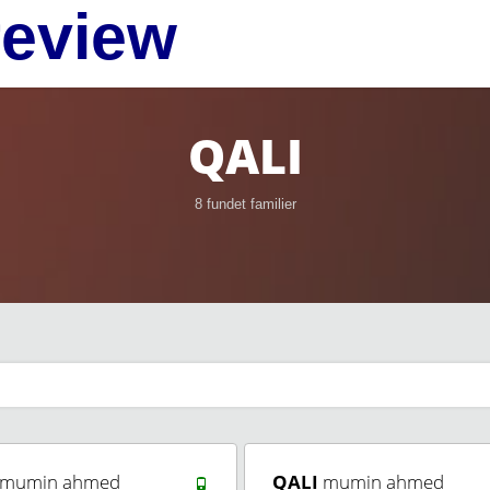
review
QALI
8 fundet familier
mumin ahmed
QALI
mumin ahmed