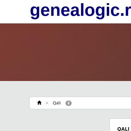
genealogic.
>
Qali
8
QALI