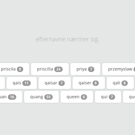
efternavne nærmer sig.
priscila
priscilla
priya
przemyslaw
8
24
7
qais
qaisar
qaiser
qali
11
7
8
8
uan
quang
queen
qui
qu
16
55
6
7