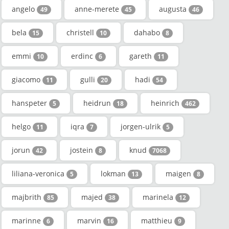
angelo
anne-merete
augusta
49
45
46
bela
christell
dahabo
15
10
8
emmi
erdinc
gareth
10
6
11
giacomo
gulli
hadi
11
20
54
hanspeter
heidrun
heinrich
5
18
462
helgo
iqra
jorgen-ulrik
11
7
5
jorun
jostein
knud
42
8
7068
liliana-veronica
lokman
maigen
5
13
8
majbrith
majed
marinela
85
38
12
marinne
marvin
matthieu
6
16
9