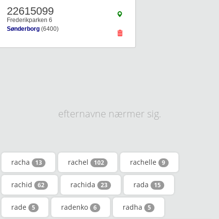
22615099
Frederikparken 6
Sønderborg
(6400)
efternavne nærmer sig.
racha
rachel
rachelle
13
102
9
rachid
rachida
rada
62
23
15
rade
radenko
radha
5
6
5