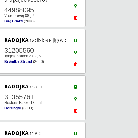
44988095
Værebrovej 88 , 7
Bagsværd
(2880)
RADOJKA
radisic-teljigovic
31205560
Tybjergparken 87 2, tv
Brøndby Strand
(2660)
RADOJKA
maric
31355761
Hestens Bakke 18 , mf
Helsingør
(3000)
RADOJKA
meic