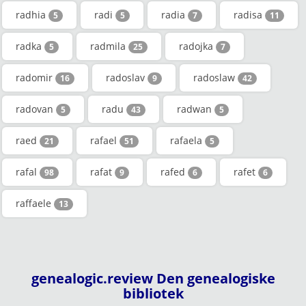
radhia
radi
radia
radisa
5
5
7
11
radka
radmila
radojka
5
25
7
radomir
radoslav
radoslaw
16
9
42
radovan
radu
radwan
5
43
5
raed
rafael
rafaela
21
51
5
rafal
rafat
rafed
rafet
98
9
6
6
raffaele
13
genealogic.review Den genealogiske
bibliotek