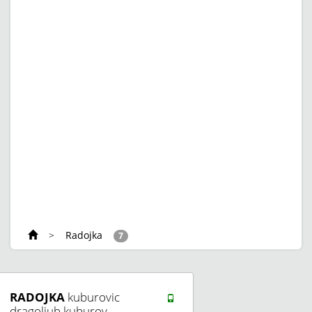
>
Radojka
7
RADOJKA
kuburovic
dragoljub kuburov