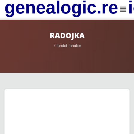
genealogic.rev
RADOJKA
7 fundet familier