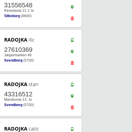
31556548
Resedavej 21 2, tv
Silkeborg
(8600)
RADOJKA
ilic
27610369
Jægermarken 48
Svendborg
(5700)
RADOJKA
stan
43316512
Marslevvej 13 , tv
Svendborg
(5700)
RADOJKA
catic