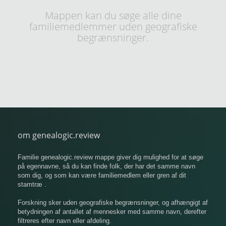
Mappen kan du søge alle dine
familiemedlemmer uden geografiske
begrænsninger.
om genealogic.review
Familie genealogic.review mappe giver dig mulighed for at søge
på egennavne, så du kan finde folk, der har det samme navn
som dig, og som kan være familiemedlem eller gren af ​​dit
stamtræ .
Forskning sker uden geografiske begrænsninger, og afhængigt af
betydningen af ​​antallet af mennesker med samme navn, derefter
filtreres efter navn eller afdeling.