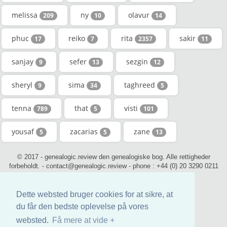
melissa
ny
olavur
209
10
14
phuc
reiko
rita
sakir
17
7
2357
11
sanjay
sefer
sezgin
9
13
12
sheryl
sima
taghreed
9
34
5
tenna
that
visti
789
5
101
yousaf
zacarias
zane
5
5
13
© 2017 - genealogic.review den genealogiske bog. Alle rettigheder
forbeholdt. - contact@genealogic.review - phone : +44 (0) 20 3290 0211
(London)
Dette websted bruger cookies for at sikre, at
du får den bedste oplevelse på vores
websted.
Få mere at vide +